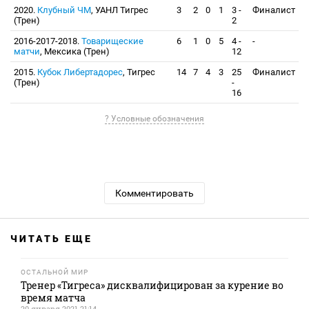
2020.
Клубный ЧМ
, УАНЛ Тигрес
3
2
0
1
3 -
Финалист
(Трен)
2
2016-2017-2018.
Товарищеские
6
1
0
5
4 -
-
матчи
, Мексика (Трен)
12
2015.
Кубок Либертадорес
, Тигрес
14
7
4
3
25
Финалист
(Трен)
-
16
? Условные обозначения
Комментировать
ЧИТАТЬ ЕЩЕ
ОСТАЛЬНОЙ МИР
Тренер «Тигреса» дисквалифицирован за курение во
время матча
20 января 2021 21:14