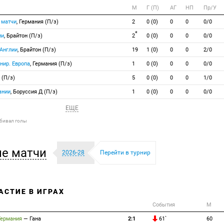
М
Г (П)
АГ
НП
Пр/У
 матчи
, Германия (П/з)
2
0 (0)
0
0
0/0
*
ии
, Брайтон (П/з)
2
0 (0)
0
0
0/0
 Англии
, Брайтон (П/з)
19
1 (0)
0
0
2/0
нир. Европа
, Германия (П/з)
1
0 (0)
0
0
0/0
 (П/з)
5
0 (0)
0
0
1/0
ании
, Боруссия Д (П/з)
1
0 (0)
0
0
0/0
ЕЩЕ
абивал голы
е матчи
2026-28
Перейти в турнир
АСТИЕ В ИГРАХ
События
М
Германия
—
Гана
2:1
61`
60