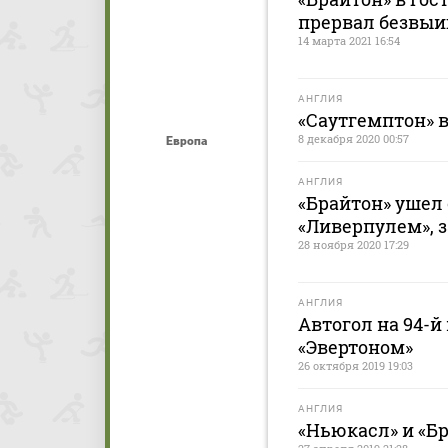
прервал безвы
14 марта 2021 16:54
АНГЛИЯ
«Саутгемптон» в
8 декабря 2020 00:57
Европа
АНГЛИЯ
«Брайтон» ушел 
«Ливерпулем», 
28 ноября 2020 17:29
АНГЛИЯ
Автогол на 94-й
«Эвертоном»
26 октября 2019 19:03
АНГЛИЯ
«Ньюкасл» и «Б