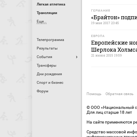
Легкая атлетика
ГЕРМАНИЯ
Трансляции
«Брайтон» подпи
Еще...
19 мая 2017 23:45
ЕВРОПА
Телепрограмма
Европейские но
Шерлока Холмса
Результаты
21 июня 2015 19:59
События
Трансферы
Дни рождения
Спорт и бизнес
Форум
Помощь
Обратная связь
© ООО «Национальный сп
Для лиц старше 18 лет
На сайте применяются р
Средство массовой инфо
информационных технол