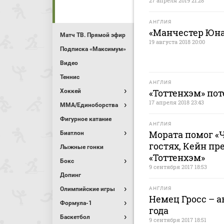
27 апреля 2019 21:28
АНГЛИЯ
«Манчестер Юна
Матч ТВ. Прямой эфир
19 августа 2018 20:00
Подписка «Максимум»
Видео
Теннис
АНГЛИЯ
«Тоттенхэм» пот
Хоккей
17 апреля 2018 23:43
MMA/Единоборства
Фигурное катание
АНГЛИЯ
Мората помог «Ч
Биатлон
гостях, Кейн пре
Лыжные гонки
«Тоттенхэм»
Бокс
9 сентября 2017 18:53
Допинг
Олимпийские игры
АНГЛИЯ
Немец Гросс – а
Формула-1
года
Баскетбол
9 сентября 2017 18:51