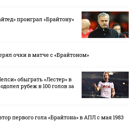
йтед» проиграл «Брайтону»
ерял очки в матче с «Брайтоном»
елси» обыграть «Лестер» в
одолел рубеж в 100 голов за
втор первого гола «Брайтона» в АПЛ с мая 1983