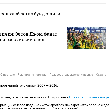
сал хавбека из бундеслиги
вички: Элтон Джон, фанат
 и российский след
О портале
Реклама на портале
Пользовательское соглашение
Охрана т
ортивный телеканал» 2007 — 2026.
екомендательные технологии. Подробнее в
Правилах применения р
рмации сетевое издание «www.sportbox.ru» зарегистрировано Феде
огий и массовых коммуникаций (Роскомнадзор).