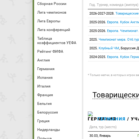
Сборная России
Год. Турнир, команда (амплуа)
Лига чемпионов
2026-2027-2028.
Товарищеские
Лига Европы
2025-2026.
Европа. Кубок Англ
Лига конференций
2025-2026.
Европа. Чемпионат
Таблица
2025.
Чемпионат мира. Отб.тур
коэффициентов УЕФА
2025.
Клубный ЧМ
, Боруссия Д
Рейтинг ФИФА
2024-2025.
Европа. Кубок Герм
Англия
Германия
* Только матчи, в которых игрок з
Испания
Италия
Товарищески
Франция
Бельгия
Белоруссия
ГЕРМАНИЯ
/ УЧ
Греция
Дата, тур (место)
Нидерланды
30.03, Январь
Польша