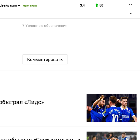
Швейцария
—
Германия
3:4
80`
11
71
? Условные обозначения
Комментировать
обыграл «Лидс»
тях обыграл «Саутгемптон» и