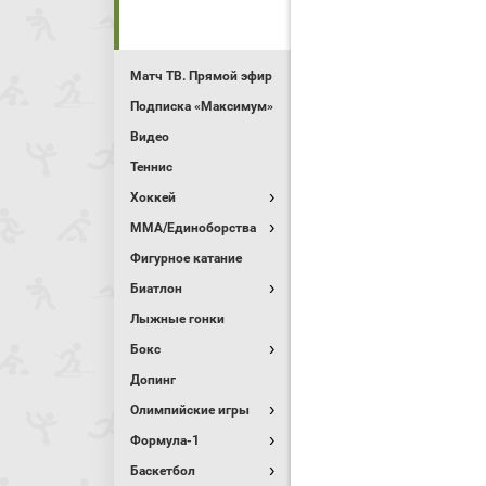
Матч ТВ. Прямой эфир
Подписка «Максимум»
Видео
Теннис
Хоккей
MMA/Единоборства
Фигурное катание
Биатлон
Лыжные гонки
Бокс
Допинг
Олимпийские игры
Формула-1
Баскетбол