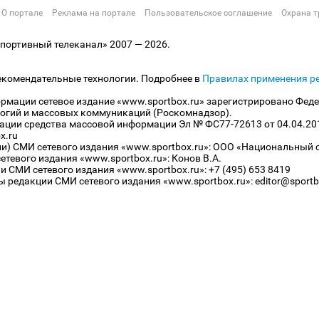
О портале
Реклама на портале
Пользовательское соглашение
Охрана т
ортивный телеканал» 2007 — 2026.
екомендательные технологии. Подробнее в
Правилах применения р
рмации сетевое издание «www.sportbox.ru» зарегистрировано Феде
огий и массовых коммуникаций (Роскомнадзор).
рации средства массовой информации Эл № ФС77-72613 от 04.04.20
x.ru
ли) СМИ сетевого издания «www.sportbox.ru»: ООО «Национальный 
тевого издания «www.sportbox.ru»: Конов В.А.
 СМИ сетевого издания «www.sportbox.ru»: +7 (495) 653 8419
 редакции СМИ сетевого издания «www.sportbox.ru»: editor@sportb