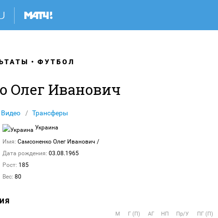
ЬТАТЫ
ФУТБОЛ
о Олег Иванович
Видео
Трансферы
Украина
Имя:
Самсоненко Олег Иванович
/
Дата рождения:
03.08.1965
Рост:
185
Вес:
80
ИЯ
М
Г (П)
АГ
НП
Пр/У
ПГ (П)