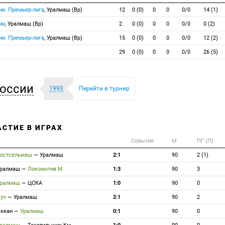
ии. Премьер-лига
, Уралмаш (Вр)
12
0 (0)
0
0
0/0
14 (1)
ии
, Уралмаш (Вр)
2
0 (0)
0
0
0/0
0 (2)
ии. Премьер-лига
, Уралмаш (Вр)
15
0 (0)
0
0
0/0
12 (2)
29
0 (0)
0
0
0/0
26 (5)
оссии
1993
Перейти в турнир
АСТИЕ В ИГРАХ
События
М
ПГ (П)
остсельмаш
—
Уралмаш
2:1
90
2 (1)
Уралмаш
—
Локомотив М
1:3
90
3
Уралмаш
—
ЦСКА
1:0
90
0
Луч
—
Уралмаш
2:1
90
2
кеан
—
Уралмаш
0:1
90
0