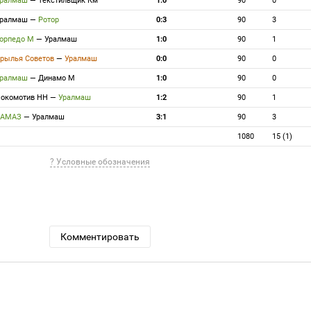
Уралмаш
—
Текстильщик Км
1:0
90
0
Уралмаш
—
Ротор
0:3
90
3
орпедо М
—
Уралмаш
1:0
90
1
рылья Советов
—
Уралмаш
0:0
90
0
Уралмаш
—
Динамо М
1:0
90
0
окомотив НН
—
Уралмаш
1:2
90
1
КАМАЗ
—
Уралмаш
3:1
90
3
1080
15 (1)
? Условные обозначения
Комментировать