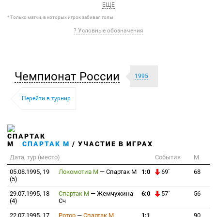
ЕЩЕ
* Только матчи, в которых игрок забивал голы
? Условные обозначения
Чемпионат России
1995
Перейти в турнир
СПАРТАК М
/ УЧАСТИЕ В ИГРАХ
Дата, тур (место)
События
М
05.08.1995, 19
Локомотив М
—
Спартак М
1:0
69`
68
(5)
29.07.1995, 18
Спартак М
—
Жемчужина
6:0
57`
56
(4)
Сч
22.07.1995, 17
Ротор
—
Спартак М
1:1
90