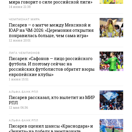
мира говорит о силе российской лиги»
14 июня 21:38
ЧЕМПИОНАТ МИРА
Писарев — о матче между Мексикой и
ЮАР на ЧМ‑2026: «Церемония открытия
понравилась больше, чем сама игра»
12 июня 20:01
ЛИГА ЧЕМПИОНОВ
Писарев: «Сафонов — лицо российского
футбола. И поэтому сейчас на
российских футболистов обратят взоры
европейские клубы»
1 июня 15:51
АЛЬФА-БАНК РПЛ
Писарев рассказал, кто вылетит из МИР
РПЛ
12 мая 06:36
АЛЬФА-БАНК РПЛ
Писарев оценил шансы «Краснодара» и
«Зенита» на победу в чемпионате