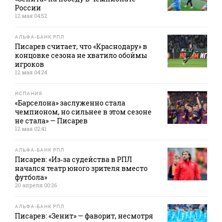
России
12 мая 04:52
АЛЬФА-БАНК РПЛ
Писарев считает, что «Краснодару» в
концовке сезона не хватило обоймы
игроков
12 мая 04:24
ИСПАНИЯ
«Барселона» заслуженно стала
чемпионом, но сильнее в этом сезоне
не стала» — Писарев
12 мая 02:41
АЛЬФА-БАНК РПЛ
Писарев: «Из‑за судейства в РПЛ
начался театр юного зрителя вместо
футбола»
20 апреля 00:26
АЛЬФА-БАНК РПЛ
Писарев: «Зенит» — фаворит, несмотря