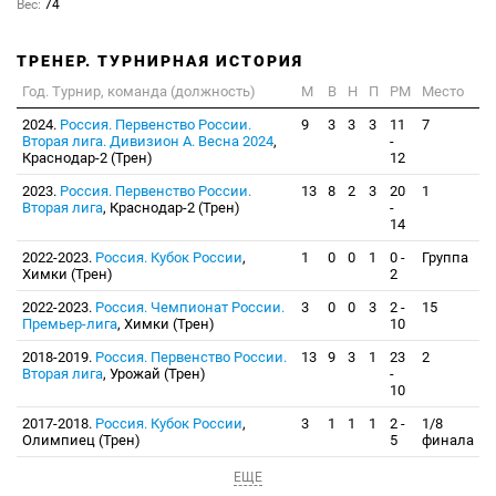
Вес:
74
ТРЕНЕР. ТУРНИРНАЯ ИСТОРИЯ
Год. Турнир, команда (должность)
М
В
Н
П
РМ
Место
2024.
Россия. Первенство России.
9
3
3
3
11
7
Вторая лига. Дивизион А. Весна 2024
,
-
Краснодар-2 (Трен)
12
2023.
Россия. Первенство России.
13
8
2
3
20
1
Вторая лига
, Краснодар-2 (Трен)
-
14
2022-2023.
Россия. Кубок России
,
1
0
0
1
0 -
Группа
Химки (Трен)
2
2022-2023.
Россия. Чемпионат России.
3
0
0
3
2 -
15
Премьер-лига
, Химки (Трен)
10
2018-2019.
Россия. Первенство России.
13
9
3
1
23
2
Вторая лига
, Урожай (Трен)
-
10
2017-2018.
Россия. Кубок России
,
3
1
1
1
2 -
1/8
Олимпиец (Трен)
5
финала
ЕЩЕ