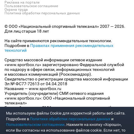
Реклама на портале
Пользовательское соглашение
Охрана труда
Политика обработки персональных данных
© ООО «Национальный спортивный телеканал» 2007 — 2026.
Для лиц старше 18 лет
На сайте применяются рекомендательные технологии.
Подробнее в
Правилах применения рекомендательных
технологий
Средство массовой информации сетевое издание
«www.sportbox.ru» зарегистрировано Федеральной службой
по надзору в сфере связи, информационных технологий
и массовых коммуникаций (Роскомнадзор).
Свидетельство о регистрации средства массовой информации
Эл № ФС77-72613 от 04.04.2018
Название — www.sportbox.ru
Учредитель (соучредители) СМИ сетевого издания
«www.sportbox.ru»: ООО «Национальный спортивный
телеканал»
Главный редактор СМИ сетевого издания «www.sportbox.ru»:
Конов В.А.
Мы используем файлы Сookie для корректной работы веб-сайта.
Номер телефона редакции СМИ сетевого издания
Подробнее в
Политике обработки персональных данных
и
«www.sportbox.ru»: +7 (495) 653 8419
Пользовательском соглашении
. Нажмите на кнопку «Хорошо»,
Адрес электронной почты редакции СМИ сетевого издания
если Вы согласны на использование файлов cookie. Если нет, то
«www.sportbox.ru»: editor@sportbox.ru