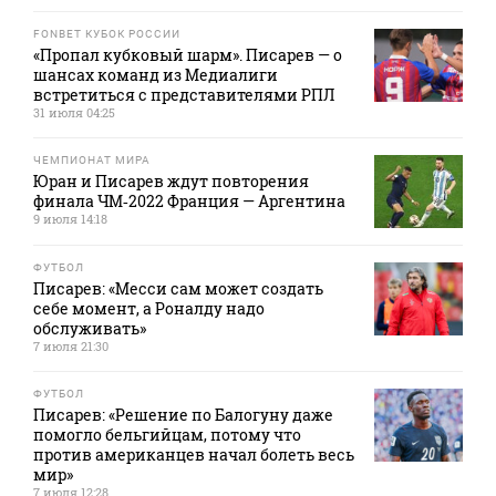
FONBET КУБОК РОССИИ
«Пропал кубковый шарм». Писарев — о
шансах команд из Медиалиги
встретиться с представителями РПЛ
31 июля 04:25
ЧЕМПИОНАТ МИРА
Юран и Писарев ждут повторения
финала ЧМ‑2022 Франция — Аргентина
9 июля 14:18
ФУТБОЛ
Писарев: «Месси сам может создать
себе момент, а Роналду надо
обслуживать»
7 июля 21:30
ФУТБОЛ
Писарев: «Решение по Балогуну даже
помогло бельгийцам, потому что
против американцев начал болеть весь
мир»
7 июля 12:28