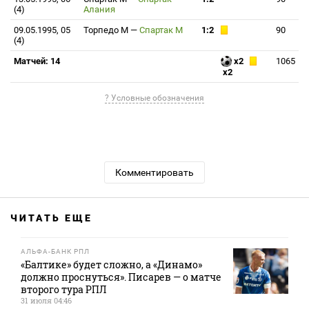
(4)
Алания
09.05.1995, 05
Торпедо М
—
Спартак М
1:2
90
(4)
Матчей: 14
x2
1065
x2
? Условные обозначения
Комментировать
ЧИТАТЬ ЕЩЕ
АЛЬФА-БАНК РПЛ
«Балтике» будет сложно, а «Динамо»
должно проснуться». Писарев — о матче
второго тура РПЛ
31 июля 04:46