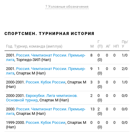
? Условные обозначения
СПОРТСМЕН. ТУРНИРНАЯ ИСТОРИЯ
Г
Пр/
Год. Турнир, команда (амплуа)
М
(П)
АГ
НП
У
2001.
Россия. Чемпионат России. Премьер-
8
0
0
0
1/0
лига
, Торпедо-ЗИЛ (Нап)
(0)
2001.
Россия. Чемпионат России. Премьер-
9
1
0
0
2/0
лига
, Спартак М (Нап)
(0)
2000-2001.
Россия. Кубок России
, Спартак М
3
3
0
0
1/0
(Нап)
(0)
2000-2001.
Еврокубки. Лига чемпионов.
2
0
0
0
0/0
Основной турнир
, Спартак М (Нап)
(0)
2000.
Россия. Чемпионат России. Премьер-
13
2
0
0
0/0
лига
, Спартак М (Нап)
(0)
1999-2000.
Россия. Кубок России
, Спартак М
0
0
0
0
0/0
(Нап)
(0)