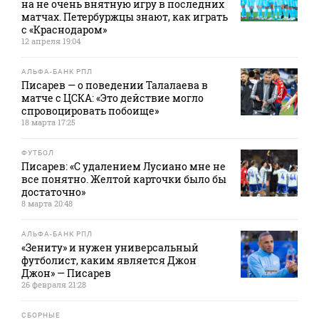
на не очень внятную игру в последних
матчах. Петербуржцы знают, как играть
с «Краснодаром»
12 апреля 19:04
АЛЬФА-БАНК РПЛ
Писарев — о поведении Талалаева в
матче с ЦСКА: «Это действие могло
спровоцировать побоище»
18 марта 17:25
ФУТБОЛ
Писарев: «С удалением Лусиано мне не
все понятно. Желтой карточки было бы
достаточно»
8 марта 20:48
АЛЬФА-БАНК РПЛ
«Зениту» и нужен универсальный
футболист, каким является Джон
Джон» — Писарев
26 февраля 21:28
СБОРНЫЕ