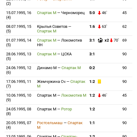
(2)
15.07.1995, 16
Спартак М
—
Черноморец
5:0
46`
45
(4)
08.07.1995, 15
Крылья Советов
—
1:6
63`
62
(5)
Спартак М
01.07.1995, 14
Спартак М
—
Локомотив
3:1
x2
70`
69
(5)
НН
28.06.1995, 13
Спартак М
—
ЦСКА
3:1
90
(5)
24.06.1995, 12
Динамо М
—
Спартак М
0:2
90
(6)
17.06.1995, 11
Жемчужина Сч
—
Спартак
1:2
90
(7)
М
10.06.1995, 10
Спартак М
—
Локомотив М
1:2
46`
45
(9)
24.05.1995, 08
Спартак М
—
Ротор
1:2
90
(8)
20.05.1995, 07
Ростсельмаш
—
Спартак
1:1
90
(4)
М
13.05.1995, 06
Спартак М
—
Спартак-
1:2
90