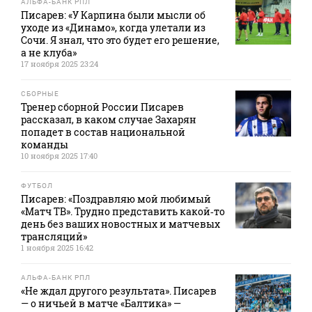
АЛЬФА-БАНК РПЛ
Писарев: «У Карпина были мысли об
уходе из «Динамо», когда улетали из
Сочи. Я знал, что это будет его решение,
а не клуба»
17 ноября 2025 23:24
СБОРНЫЕ
Тренер сборной России Писарев
рассказал, в каком случае Захарян
попадет в состав национальной
команды
10 ноября 2025 17:40
ФУТБОЛ
Писарев: «Поздравляю мой любимый
«Матч ТВ». Трудно представить какой‑то
день без ваших новостных и матчевых
трансляций»
1 ноября 2025 16:42
АЛЬФА-БАНК РПЛ
«Не ждал другого результата». Писарев
— о ничьей в матче «Балтика» —