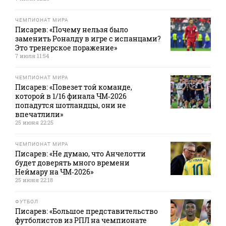
ЧЕМПИОНАТ МИРА
Писарев: «Почему нельзя было
заменить Роналду в игре с испанцами?
Это тренерское поражение»
7 июля 11:54
ЧЕМПИОНАТ МИРА
Писарев: «Повезет той команде,
которой в 1/16 финала ЧМ‑2026
попадутся шотландцы, они не
впечатлили»
25 июня 22:25
ЧЕМПИОНАТ МИРА
Писарев: «Не думаю, что Анчелотти
будет доверять много времени
Неймару на ЧМ‑2026»
25 июня 22:18
ФУТБОЛ
Писарев: «Большое представительство
футболистов из РПЛ на чемпионате