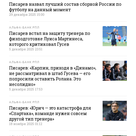
Писарев назвал лучший состав сборной России по
футболу на данный момент
29 декабря 2025 15:00
АЛЬФА-БАНК РПЛ
Писарев встал на защиту тренера по
физподготовке Луиса Мартинеса,
которого критиковал Гусев
5 декабря 2025 23:51
АЛЬФА-БАНК РПЛ
Писарев: «Карпин, приходя в «Динамо»,
не рассматривал в штаб Гусева — его
попросили оставить Ролана. Это
несолидно»
5 декабря 2025 17:53
АЛЬФА-БАНК РПЛ
Писарев: «Юрич — это катастрофа для
«Спартака», команде нужен совсем
другой тип тренера»
18 ноября 2025 01:12