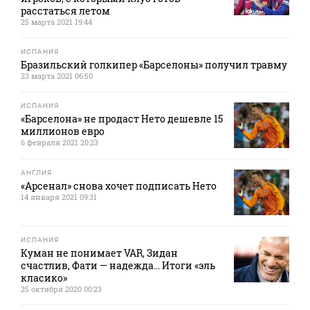
расстаться летом
25 марта 2021 19:44
ИСПАНИЯ
Бразильский голкипер «Барселоны» получил травму
23 марта 2021 06:50
ИСПАНИЯ
«Барселона» не продаст Нето дешевле 15
миллионов евро
6 февраля 2021 20:23
АНГЛИЯ
«Арсенал» снова хочет подписать Нето
14 января 2021 09:31
ИСПАНИЯ
Куман не понимает VAR, Зидан
счастлив, Фати — надежда... Итоги «эль
класико»
25 октября 2020 00:23