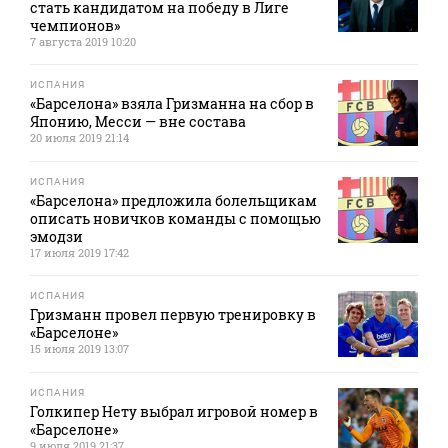
стать кандидатом на победу в Лиге
чемпионов»
7 августа 2019 10:20
ИСПАНИЯ
«Барселона» взяла Гризманна на сбор в
Японию, Месси — вне состава
20 июля 2019 21:14
ИСПАНИЯ
«Барселона» предложила болельщикам
описать новичков команды с помощью
эмодзи
17 июля 2019 17:42
ИСПАНИЯ
Гризманн провел первую тренировку в
«Барселоне»
15 июля 2019 13:07
ИСПАНИЯ
Голкипер Нету выбрал игровой номер в
«Барселоне»
9 июля 2019 21:37