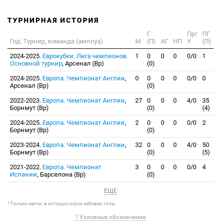
ТУРНИРНАЯ ИСТОРИЯ
Г
Пр/
ПГ
Год. Турнир, команда (амплуа)
М
(П)
АГ
НП
У
(П)
2024-2025.
Еврокубки. Лига чемпионов.
1
0
0
0
0/0
1
Основной турнир
, Арсенал (Вр)
(0)
2024-2025.
Европа. Чемпионат Англии
,
0
0
0
0
0/0
0
Арсенал (Вр)
(0)
2022-2023.
Европа. Чемпионат Англии
,
27
0
0
0
4/0
35
Борнмут (Вр)
(0)
(4)
2024-2025.
Европа. Чемпионат Англии
,
2
0
0
0
0/0
2
Борнмут (Вр)
(0)
2023-2024.
Европа. Чемпионат Англии
,
32
0
0
0
4/0
50
Борнмут (Вр)
(0)
(5)
2021-2022.
Европа. Чемпионат
3
0
0
0
0/0
4
Испании
, Барселона (Вр)
(0)
ЕЩЕ
* Только матчи, в которых игрок забивал голы
? Условные обозначения