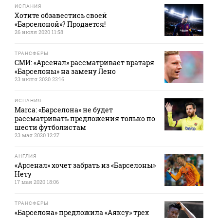
ИСПАНИЯ
Хотите обзавестись своей
«Барселоной»? Продается!
26 июля 2020 11:58
ТРАНСФЕРЫ
СМИ: «Арсенал» рассматривает вратаря
«Барселоны» на замену Лено
23 июня 2020 22:16
ИСПАНИЯ
Marca: «Барселона» не будет
рассматривать предложения только по
шести футболистам
23 мая 2020 12:27
АНГЛИЯ
«Арсенал» хочет забрать из «Барселоны»
Нету
17 мая 2020 18:06
ТРАНСФЕРЫ
«Барселона» предложила «Аяксу» трех