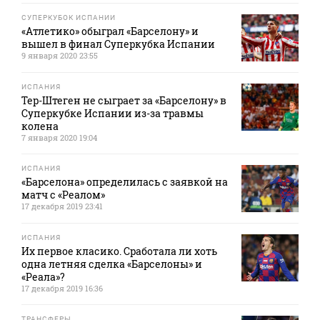
СУПЕРКУБОК ИСПАНИИ
«Атлетико» обыграл «Барселону» и
вышел в финал Суперкубка Испании
9 января 2020 23:55
ИСПАНИЯ
Тер-Штеген не сыграет за «Барселону» в
Суперкубке Испании из-за травмы
колена
7 января 2020 19:04
ИСПАНИЯ
«Барселона» определилась с заявкой на
матч с «Реалом»
17 декабря 2019 23:41
ИСПАНИЯ
Их первое класико. Сработала ли хоть
одна летняя сделка «Барселоны» и
«Реала»?
17 декабря 2019 16:36
ТРАНСФЕРЫ