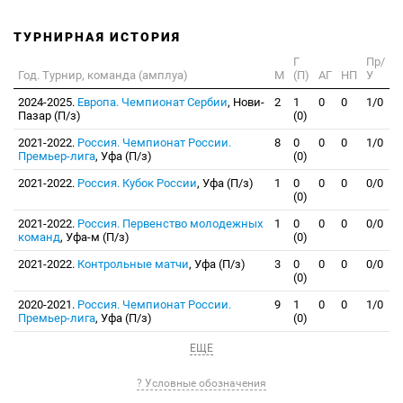
ТУРНИРНАЯ ИСТОРИЯ
Г
Пр/
Год. Турнир, команда (амплуа)
М
(П)
АГ
НП
У
2024-2025.
Европа. Чемпионат Сербии
, Нови-
2
1
0
0
1/0
Пазар (П/з)
(0)
2021-2022.
Россия. Чемпионат России.
8
0
0
0
1/0
Премьер-лига
, Уфа (П/з)
(0)
2021-2022.
Россия. Кубок России
, Уфа (П/з)
1
0
0
0
0/0
(0)
2021-2022.
Россия. Первенство молодежных
1
0
0
0
0/0
команд
, Уфа-м (П/з)
(0)
2021-2022.
Контрольные матчи
, Уфа (П/з)
3
0
0
0
0/0
(0)
2020-2021.
Россия. Чемпионат России.
9
1
0
0
1/0
Премьер-лига
, Уфа (П/з)
(0)
ЕЩЕ
? Условные обозначения