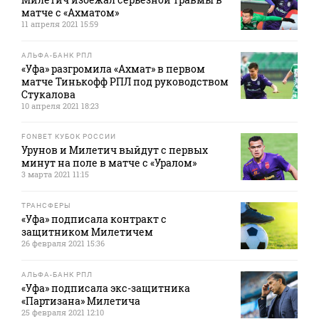
матче с «Ахматом»
11 апреля 2021 15:59
АЛЬФА-БАНК РПЛ
«Уфа» разгромила «Ахмат» в первом
матче Тинькофф РПЛ под руководством
Стукалова
10 апреля 2021 18:23
FONBET КУБОК РОССИИ
Урунов и Милетич выйдут с первых
минут на поле в матче с «Уралом»
3 марта 2021 11:15
ТРАНСФЕРЫ
«Уфа» подписала контракт с
защитником Милетичем
26 февраля 2021 15:36
АЛЬФА-БАНК РПЛ
«Уфа» подписала экс-защитника
«Партизана» Милетича
25 февраля 2021 12:10