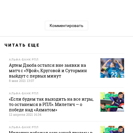
Комментировать
ЧИТАТЬ ЕЩЕ
АЛЬФА-БАНК РПЛ
Артем Дзюба остался вне заявки на
матч с «Уфой», Круговой и Сутормин
выйдут с первых минут
8 мая 2021 13:07
АЛЬФА-БАНК РПЛ
«Если будем так выходить на все игры,
то останемся в РПЛ». Милетич — о
победе над «Ахматом»
12 апреля 2021 16:34
АЛЬФА-БАНК РПЛ
Милетич избежал серьезной травмы в