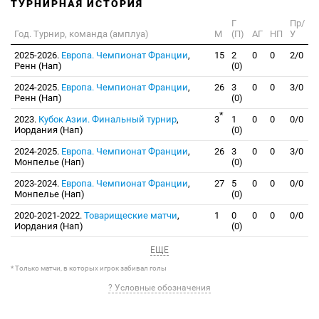
ТУРНИРНАЯ ИСТОРИЯ
Г
Пр/
Год. Турнир, команда (амплуа)
М
(П)
АГ
НП
У
2025-2026.
Европа. Чемпионат Франции
,
15
2
0
0
2/0
Ренн (Нап)
(0)
2024-2025.
Европа. Чемпионат Франции
,
26
3
0
0
3/0
Ренн (Нап)
(0)
*
2023.
Кубок Азии. Финальный турнир
,
3
1
0
0
0/0
Иордания (Нап)
(0)
2024-2025.
Европа. Чемпионат Франции
,
26
3
0
0
3/0
Монпелье (Нап)
(0)
2023-2024.
Европа. Чемпионат Франции
,
27
5
0
0
0/0
Монпелье (Нап)
(0)
2020-2021-2022.
Товарищеские матчи
,
1
0
0
0
0/0
Иордания (Нап)
(0)
ЕЩЕ
* Только матчи, в которых игрок забивал голы
? Условные обозначения