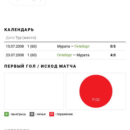
КАЛЕНДАРЬ
Дата
Тур (место)
15.07.2008
1 (60)
Мурата
—
Гетеборг
0:5
23.07.2008
1 (60)
Гетеборг
—
Мурата
4:0
ПЕРВЫЙ ГОЛ / ИСХОД МАТЧА
З
П
П (2)
В
- выигрыш
Н
- ничья
П
- поражение