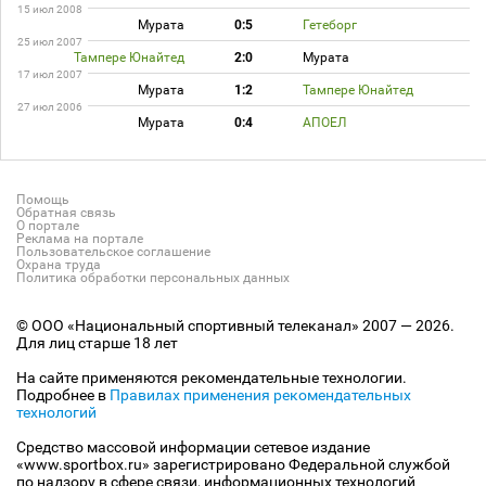
15 июл 2008
Мурата
0:5
Гетеборг
25 июл 2007
Тампере Юнайтед
2:0
Мурата
17 июл 2007
Мурата
1:2
Тампере Юнайтед
27 июл 2006
Мурата
0:4
АПОЕЛ
Помощь
Обратная связь
О портале
Реклама на портале
Пользовательское соглашение
Охрана труда
Политика обработки персональных данных
© ООО «Национальный спортивный телеканал» 2007 — 2026.
Для лиц старше 18 лет
На сайте применяются рекомендательные технологии.
Подробнее в
Правилах применения рекомендательных
технологий
Средство массовой информации сетевое издание
«www.sportbox.ru» зарегистрировано Федеральной службой
по надзору в сфере связи, информационных технологий