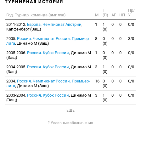
ТУРНИРНАЯ ИСТОРИЯ
Г
Пр/
Год. Турнир, команда (амплуа)
М
(П)
АГ
НП
У
2011-2012.
Европа. Чемпионат Австрии
,
1
1
0
0
0/0
Капфенберг (Защ)
(0)
2005.
Россия. Чемпионат России. Премьер-
8
0
0
0
3/0
лига
, Динамо М (Защ)
(0)
2005-2006.
Россия. Кубок России
, Динамо М
1
0
0
0
0/0
(Защ)
(0)
2004-2005.
Россия. Кубок России
, Динамо М
3
1
0
0
0/0
(Защ)
(0)
2004.
Россия. Чемпионат России. Премьер-
16
0
0
0
0/0
лига
, Динамо М (Защ)
(0)
2003-2004.
Россия. Кубок России
, Динамо М
3
1
0
0
0/0
(Защ)
(0)
ЕЩЕ
? Условные обозначения