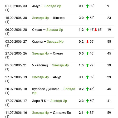
01.10.2006, 33
Амур
—
Звезда Ир
0:1
82`
9
(1)
15.09.2006, 30
Звезда Ир
—
Шахтер
3:0
68`
23
(1)
06.09.2006, 28
Океан
—
Звезда Ир
1:2
46`
65`
19
(1)
03.09.2006, 27
Смена
—
Звезда Ир
0:2
56`
55
(1)
27.08.2006, 26
Звезда Ир
—
Океан
5:0
46`
45
(1)
05.08.2006, 21
Чкаловец
—
Звезда Ир
1:5
72`
19
(1)
27.07.2006, 19
Звезда Ир
—
Амур
3:1
62`
29
(1)
20.07.2006, 18
Кузбасс-Динамо
—
Звезда
0:2
46`
45
(1)
Ир
17.07.2006, 17
Заря Л-К
—
Звезда Ир
2:3
50`
41
(1)
11.07.2006, 16
Звезда Ир
—
Динамо Бн
2:1
32`
59
(1)