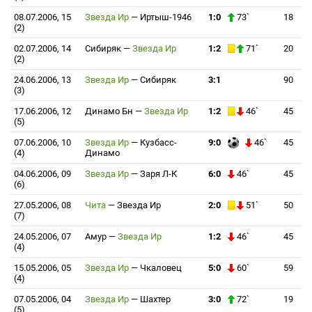
08.07.2006, 15
Звезда Ир
—
Иртыш-1946
1:0
73`
18
(2)
02.07.2006, 14
Сибиряк
—
Звезда Ир
1:2
71`
20
(2)
24.06.2006, 13
Звезда Ир
—
Сибиряк
3:1
90
(3)
17.06.2006, 12
Динамо Бн
—
Звезда Ир
1:2
46`
45
(5)
07.06.2006, 10
Звезда Ир
—
Кузбасс-
9:0
46`
45
(4)
Динамо
04.06.2006, 09
Звезда Ир
—
Заря Л-К
6:0
46`
45
(6)
27.05.2006, 08
Чита
—
Звезда Ир
2:0
51`
50
(7)
24.05.2006, 07
Амур
—
Звезда Ир
1:2
46`
45
(4)
15.05.2006, 05
Звезда Ир
—
Чкаловец
5:0
60`
59
(4)
07.05.2006, 04
Звезда Ир
—
Шахтер
3:0
72`
19
(5)