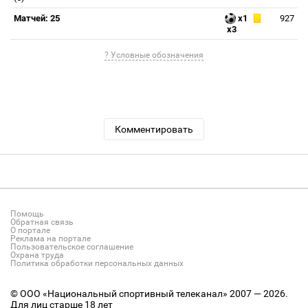
Матчей: 25
x1
927
x3
? Условные обозначения
Комментировать
Помощь
Обратная связь
О портале
Реклама на портале
Пользовательское соглашение
Охрана труда
Политика обработки персональных данных
© ООО «Национальный спортивный телеканал» 2007 — 2026.
Для лиц старше 18 лет