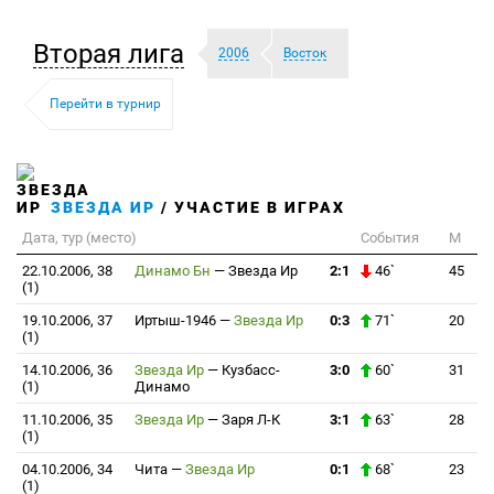
Вторая лига
2006
Восток
Перейти в турнир
ЗВЕЗДА ИР
/ УЧАСТИЕ В ИГРАХ
Дата, тур (место)
События
М
22.10.2006, 38
Динамо Бн
—
Звезда Ир
2:1
46`
45
(1)
19.10.2006, 37
Иртыш-1946
—
Звезда Ир
0:3
71`
20
(1)
14.10.2006, 36
Звезда Ир
—
Кузбасс-
3:0
60`
31
(1)
Динамо
11.10.2006, 35
Звезда Ир
—
Заря Л-К
3:1
63`
28
(1)
04.10.2006, 34
Чита
—
Звезда Ир
0:1
68`
23
(1)