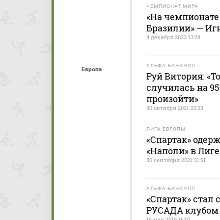
ЧЕМПИОНАТ МИРА
«На чемпионате
Бразилии» — Иг
4 декабря 2022 13:28
АЛЬФА-БАНК РПЛ
Европа
Руй Витория: «Т
случилась на 95
произойти»
30 октября 2021 20:23
ЛИГА ЕВРОПЫ
«Спартак» одер
«Наполи» в Лиг
30 сентября 2021 21:51
АЛЬФА-БАНК РПЛ
«Спартак» стал
РУСАДА клубом 
16 мая 2019 16:02