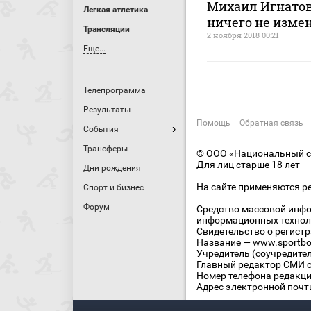
Михаил Игнатов:
Легкая атлетика
ничего не изме
Трансляции
2 ноября 2018 00:21
Еще...
Телепрограмма
Результаты
Помощь
Обратная связь
События
Трансферы
© ООО «Национальный сп
Для лиц старше 18 лет
Дни рождения
На сайте применяются р
Спорт и бизнес
Форум
Средство массовой инфо
информационных технол
Свидетельство о регист
Название — www.sportbo
Учредитель (соучредите
Главный редактор СМИ се
Номер телефона редакции
Адрес электронной почты