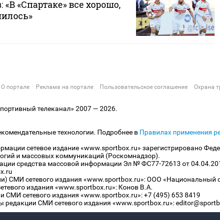
 «В «Спартаке» все хорошо,
нилось»
О портале
Реклама на портале
Пользовательское соглашение
Охрана т
ортивный телеканал» 2007 — 2026.
екомендательные технологии. Подробнее в
Правилах применения р
рмации сетевое издание «www.sportbox.ru» зарегистрировано Феде
огий и массовых коммуникаций (Роскомнадзор).
рации средства массовой информации Эл № ФС77-72613 от 04.04.20
x.ru
ли) СМИ сетевого издания «www.sportbox.ru»: ООО «Национальный 
тевого издания «www.sportbox.ru»: Конов В.А.
 СМИ сетевого издания «www.sportbox.ru»: +7 (495) 653 8419
 редакции СМИ сетевого издания «www.sportbox.ru»: editor@sportb