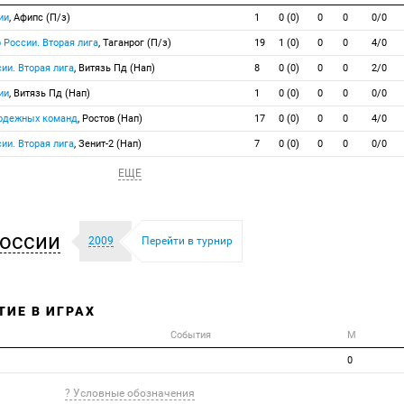
ии
, Афипс (П/з)
1
0 (0)
0
0
0/0
 России. Вторая лига
, Таганрог (П/з)
19
1 (0)
0
0
4/0
ии. Вторая лига
, Витязь Пд (Нап)
8
0 (0)
0
0
2/0
ии
, Витязь Пд (Нап)
1
0 (0)
0
0
0/0
лодежных команд
, Ростов (Нап)
17
0 (0)
0
0
4/0
ии. Вторая лига
, Зенит-2 (Нап)
7
0 (0)
0
0
0/0
ЕЩЕ
оссии
2009
Перейти в турнир
ТИЕ В ИГРАХ
События
М
0
? Условные обозначения