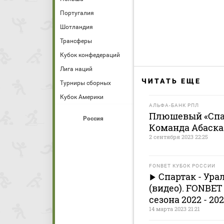
Португалия
Шотландия
Трансферы
Кубок конфедераций
Лига наций
ЧИТАТЬ ЕЩЕ
Турниры сборных
Кубок Америки
АЛЬФА-БАНК РПЛ
Плюшевый «Спар
Россия
Команда Абаска
2 сентября 2023 22:25
FONBET КУБОК РОССИИ
Спартак - Ура
(видео). FONBET
сезона 2022 - 20
14 марта 2023 21:21