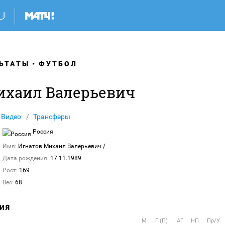
ЬТАТЫ
ФУТБОЛ
ихаил Валерьевич
Видео
Трансферы
Россия
Имя:
Игнатов Михаил Валерьевич
/
Дата рождения:
17.11.1989
Рост:
169
Вес:
68
ИЯ
М
Г (П)
АГ
НП
Пр/У