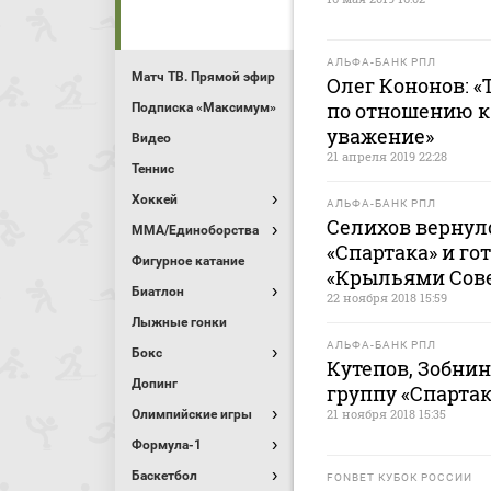
АЛЬФА-БАНК РПЛ
Матч ТВ. Прямой эфир
Олег Кононов: «
по отношению к
Подписка «Максимум»
уважение»
Видео
21 апреля 2019 22:28
Теннис
Хоккей
АЛЬФА-БАНК РПЛ
Селихов вернул
MMA/Единоборства
«Спартака» и го
Фигурное катание
«Крыльями Сов
Биатлон
22 ноября 2018 15:59
Лыжные гонки
АЛЬФА-БАНК РПЛ
Бокс
Кутепов, Зобни
Допинг
группу «Спартак
21 ноября 2018 15:35
Олимпийские игры
Формула-1
Баскетбол
FONBET КУБОК РОССИИ