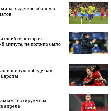
 мира выделяю сборную
натов
ой ошибки, которая
-й минуте, не должно было
жал волевую победу над
е Европы
 самым тестируемым
в апреле