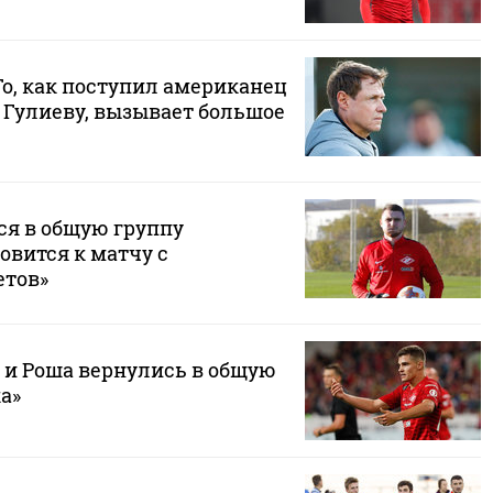
То, как поступил американец
 Гулиеву, вызывает большое
ся в общую группу
товится к матчу с
етов»
н и Роша вернулись в общую
а»