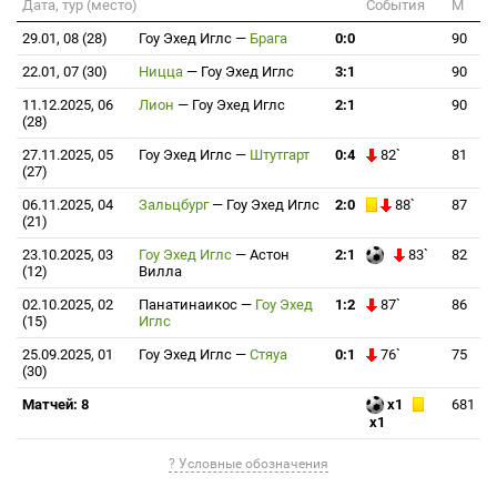
Дата, тур (место)
События
М
29.01, 08 (28)
Гоу Эхед Иглс
—
Брага
0:0
90
22.01, 07 (30)
Ницца
—
Гоу Эхед Иглс
3:1
90
11.12.2025, 06
Лион
—
Гоу Эхед Иглс
2:1
90
(28)
27.11.2025, 05
Гоу Эхед Иглс
—
Штутгарт
0:4
82`
81
(27)
06.11.2025, 04
Зальцбург
—
Гоу Эхед Иглс
2:0
88`
87
(21)
23.10.2025, 03
Гоу Эхед Иглс
—
Астон
2:1
83`
82
(12)
Вилла
02.10.2025, 02
Панатинаикос
—
Гоу Эхед
1:2
87`
86
(15)
Иглс
25.09.2025, 01
Гоу Эхед Иглс
—
Стяуа
0:1
76`
75
(30)
Матчей: 8
x1
681
x1
? Условные обозначения