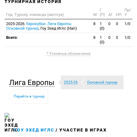
ТУРНИРНАЯ ИСТОРИЯ
Г
Пр/
Год. Турнир, команда (амплуа)
М
(П)
АГ
НП
У
2025-2026.
Еврокубки. Лига Европы.
8
1
0
0
1/0
Основной турнир
, Гоу Эхед Иглс (Нап)
(0)
Всего:
8
1
0
0
1/0
(0)
? Условные обозначения
Лига Европы
2025-26
Основной турнир
Перейти в турнир
ГОУ ЭХЕД ИГЛС
/ УЧАСТИЕ В ИГРАХ