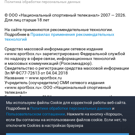
Политика обработки персональных данных
© ООО «Национальный спортивный телеканал» 2007 — 2026.
Для лиц старше 18 лет
На сайте применяются рекомендательные технологии.
Подробнее в
Правилах применения рекомендательных
технологий
Средство массовой информации сетевое издание
«www.sportbox.ru» зарегистрировано Федеральной службой
по надзору в сфере связи, информационных технологий
и массовых коммуникаций (Роскомнадзор).
Свидетельство о регистрации средства массовой информации
Эл № ФС77-72613 от 04.04.2018
Название — www.sportbox.ru
Учредитель (соучредители) СМИ сетевого издания
«www.sportbox.ru»: ООО «Национальный спортивный
телеканал»
Главный редактор СМИ сетевого издания «www.sportbox.ru»:
Конов В.А.
Мы используем файлы Сookie для корректной работы веб-сайта.
Номер телефона редакции СМИ сетевого издания
Подробнее в
Политике обработки персональных данных
и
«www.sportbox.ru»: +7 (495) 653 8419
Пользовательском соглашении
. Нажмите на кнопку «Хорошо»,
Адрес электронной почты редакции СМИ сетевого издания
если Вы согласны на использование файлов cookie. Если нет, то
«www.sportbox.ru»: editor@sportbox.ru
отключите Cookies в настройках браузера