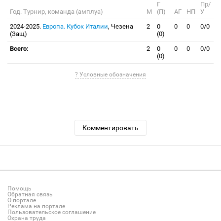
Г
Пр/
Год. Турнир, команда (амплуа)
М
(П)
АГ
НП
У
2024-2025.
Европа. Кубок Италии
, Чезена
2
0
0
0
0/0
(Защ)
(0)
Всего:
2
0
0
0
0/0
(0)
? Условные обозначения
Комментировать
Помощь
Обратная связь
О портале
Реклама на портале
Пользовательское соглашение
Охрана труда