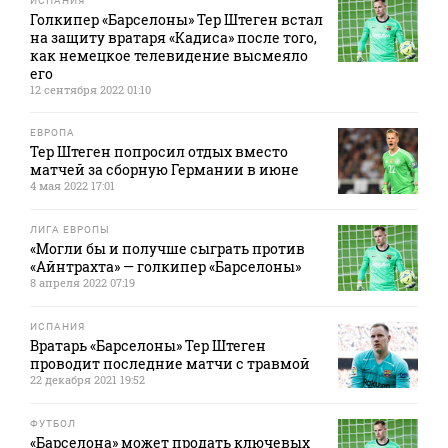
ИСПАНИЯ
Голкипер «Барселоны» Тер Штеген встал
на защиту вратаря «Кадиса» после того,
как немецкое телевидение высмеяло
его
12 сентября 2022 01:10
ЕВРОПА
Тер Штеген попросил отдых вместо
матчей за сборную Германии в июне
4 мая 2022 17:01
ЛИГА ЕВРОПЫ
«Могли бы и получше сыграть против
«Айнтрахта» — голкипер «Барселоны»
8 апреля 2022 07:19
ИСПАНИЯ
Вратарь «Барселоны» Тер Штеген
проводит последние матчи с травмой
22 декабря 2021 19:52
ФУТБОЛ
«Барселона» может продать ключевых