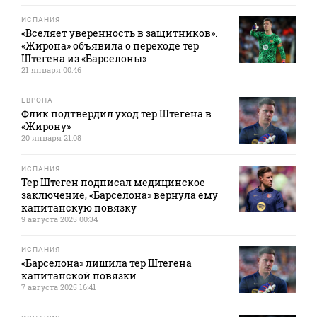
ИСПАНИЯ
«Вселяет уверенность в защитников».
«Жирона» объявила о переходе тер
Штегена из «Барселоны»
21 января 00:46
ЕВРОПА
Флик подтвердил уход тер Штегена в
«Жирону»
20 января 21:08
ИСПАНИЯ
Тер Штеген подписал медицинское
заключение, «Барселона» вернула ему
капитанскую повязку
9 августа 2025 00:34
ИСПАНИЯ
«Барселона» лишила тер Штегена
капитанской повязки
7 августа 2025 16:41