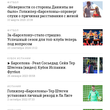
ФУТБОЛ
«Неверности со стороны Даниэлы не
было». Голкипер «Барселоны» опроверг
слухи о причинах расставания с женой
10 марта 2025 23:38
ФУТБОЛ
За «Барселону» стало страшно.
Успешный сезон для топ-клуба теперь
под вопросом
23 сентября 2024 13:12
КУБОК ИСПАНИИ
Барселона - Реал Сосьедад. Сейв Тер
Штегена (видео). Кубок Испании.
Футбол
26 января 2023 00:58
ИСПАНИЯ
Голкипер «Барселоны» Тер Штеген
установил личный рекорд в Ла Лиге
2 октября 2022 07:33