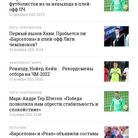
футболистов из-за невыхода в плей-
офф ЛЧ
10 декабря 2021 23:19
ЛИГА ЧЕМПИОНОВ
Первый вызов Хави. Пробьется ли
«Барселона» в плей-офф Лиги
чемпионов?
22 ноября 2021 15:54
ЧЕМПИОНАТ МИРА
Роналду, Нойер, Кейн… Рекордсмены
отбора на ЧМ-2022
17 ноября 2021 14:32
ЛИГА ЧЕМПИОНОВ
Марк-Андре Тер Штеген: «Победа
позволила нам обрести стабильность и
спокойствие»
3 ноября 2021 10:44
ИСПАНИЯ
«Барселона» и «Реал» объявили составы