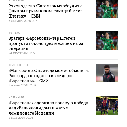
ИСПАНИЯ
Руководство «Барселоны» обсудит с
Фликом применение санкций к тер
Штегену — СМИ
7 августа 2025 00:31
ФУТБОЛ
Вратарь «Барселоны» тер Штеген
пропустит около трех месяцев из‑за
операции
24 июля 2025 19:21
ТРАНСФЕРЫ
«Манчестер Юнайтед» может обменять
Рэшфорда на одного из лидеров
«Барселоны» — СМИ
3 июня 2025 07:05
ИСПАНИЯ
«Барселона» одержала волевую победу
над «Вальядолидом» в матче
чемпионата Испании
4 мая 2025 00:06