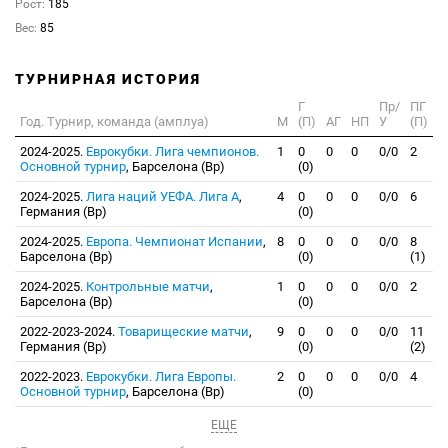
Рост:
185
Вес:
85
ТУРНИРНАЯ ИСТОРИЯ
Г
Пр/
ПГ
Год. Турнир, команда (амплуа)
М
(П)
АГ
НП
У
(П)
2024-2025.
Еврокубки. Лига чемпионов.
1
0
0
0
0/0
2
Основной турнир
, Барселона (Вр)
(0)
2024-2025.
Лига наций УЕФА. Лига А
,
4
0
0
0
0/0
6
Германия (Вр)
(0)
2024-2025.
Европа. Чемпионат Испании
,
8
0
0
0
0/0
8
Барселона (Вр)
(0)
(1)
2024-2025.
Контрольные матчи
,
1
0
0
0
0/0
2
Барселона (Вр)
(0)
2022-2023-2024.
Товарищеские матчи
,
9
0
0
0
0/0
11
Германия (Вр)
(0)
(2)
2022-2023.
Еврокубки. Лига Европы.
2
0
0
0
0/0
4
Основной турнир
, Барселона (Вр)
(0)
ЕЩЕ