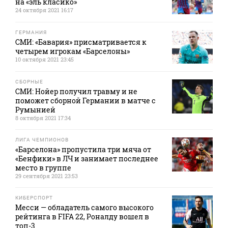
на «эль класико»
24 октября 2021 16:17
ГЕРМАНИЯ
СМИ: «Бавария» присматривается к
четырем игрокам «Барселоны»
10 октября 2021 23:45
СБОРНЫЕ
СМИ: Нойер получил травму и не
поможет сборной Германии в матче с
Румынией
8 октября 2021 17:34
ЛИГА ЧЕМПИОНОВ
«Барселона» пропустила три мяча от
«Бенфики» в ЛЧ и занимает последнее
место в группе
29 сентября 2021 23:53
КИБЕРСПОРТ
Месси — обладатель самого высокого
рейтинга в FIFA 22, Роналду вошел в
топ-3