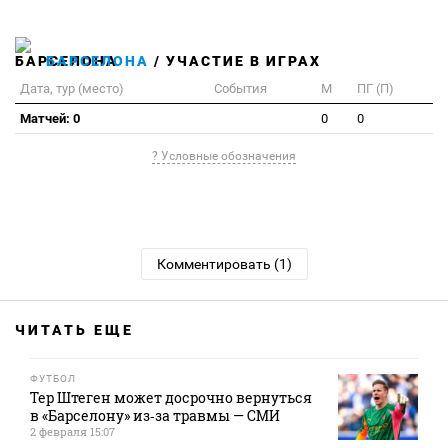
БАРСЕЛОНА
/ УЧАСТИЕ В ИГРАХ
Дата, тур (место)
События
М
ПГ (П)
Матчей: 0
0
0
? Условные обозначения
Комментировать (1)
ЧИТАТЬ ЕЩЕ
ФУТБОЛ
Тер Штеген может досрочно вернуться
в «Барселону» из‑за травмы — СМИ
2 февраля 15:07