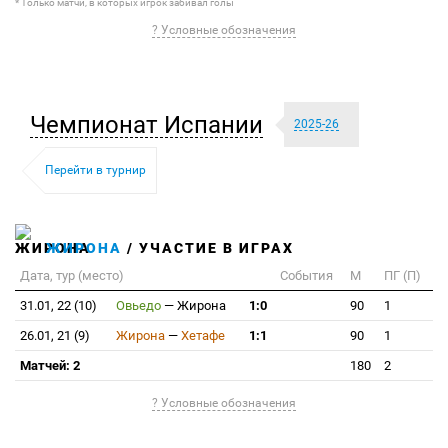
* Только матчи, в которых игрок забивал голы
? Условные обозначения
Чемпионат Испании
2025-26
Перейти в турнир
ЖИРОНА
/ УЧАСТИЕ В ИГРАХ
Дата, тур (место)
События
М
ПГ (П)
31.01, 22 (10)
Овьедо
—
Жирона
1:0
90
1
26.01, 21 (9)
Жирона
—
Хетафе
1:1
90
1
Матчей: 2
180
2
? Условные обозначения