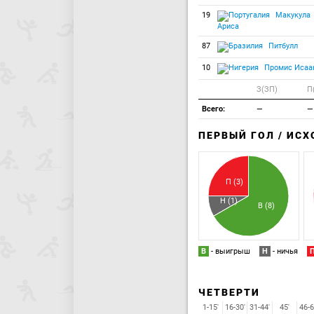
19
Макукула
Ариса
87
Питбулл
10
Промис Исаа
З(ЗП)
П
Всего:
—
—
ПЕРВЫЙ ГОЛ / ИС
П (3)
Н (1)
В (8)
В
- выигрыш
Н
- ничья
ЧЕТВЕРТИ
1-15'
16-30'
31-44'
45'
46-6