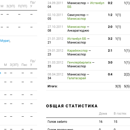
Пр/
24.09.2011
Манисаспор
—
Истанбул
0:2
1(1)
M
З(ЗП)
П(ПП)
У
04
ББ
—
—
—
—
02.10.2011
Самсунспор
—
1:2
1(1)
05
Манисаспор
27.10.2011
Манисаспор
—
2:0
1(1)
—
—
—
—
08
Анкарагюджю
21.01.2012
Истанбул ББ
—
3:2
1(1)
 Мурат
,
21
Манисаспор
29.01.2012
Карабюкспор
—
2:1
1(1)
23
Манисаспор
Пр/
31.03.2012
Генчлербирлиги
—
3:0
1(1)
M
З(ЗП)
Пас
У
33
Манисаспор
и
—
—
—
—
08.04.2012
Манисаспор
—
0:4
2(2)
34
Галатасарай
—
—
—
—
Итого:
3(3)
5(5)
—
—
—
—
—
—
—
—
ОБЩАЯ СТАТИСТИКА
Дома
В гостях
—
—
—
—
Голов забито
16
15
—
—
—
—
Голов пропущено
0
0