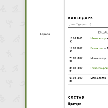
КАЛЕНДАРЬ
Дата
Тур (место)
Раньш
Европа
11.03.2012
Манисаспор
30
19.03.2012
Бешикташ
—
31
25.03.2012
Манисаспор
32
31.03.2012
Генчлербирли
33
08.04.2012
Манисаспор
34
СОСТАВ
Вратари