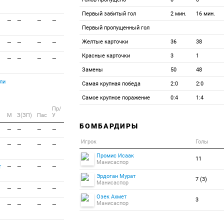
Первый забитый гол
2 мин.
16 мин.
—
—
—
—
Первый пропущенный гол
Желтые карточки
36
38
—
—
—
—
Красные карточки
3
1
—
—
—
—
Замены
50
48
ли
Самая крупная победа
2:0
2:0
Самое крупное поражение
0:4
1:4
Пр/
M
З(ЗП)
Пас
У
БОМБАРДИРЫ
—
—
—
—
Игрок
Голы
—
—
—
—
Промис Исаак
11
Манисаспор
т
—
—
—
—
Эрдоган Мурат
7 (3)
Манисаспор
—
—
—
—
Озек Ахмет
3
Манисаспор
—
—
—
—