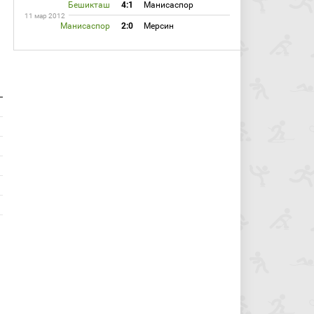
Бешикташ
4:1
Манисаспор
11 мар 2012
Манисаспор
2:0
Мерсин