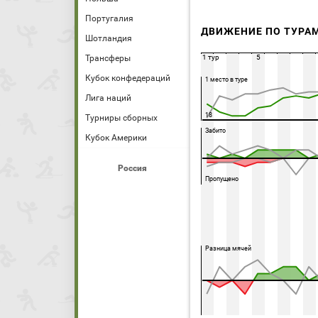
Португалия
ДВИЖЕНИЕ ПО ТУРА
Шотландия
Трансферы
1 тур
5
Кубок конфедераций
1 место в туре
Лига наций
18
Турниры сборных
Забито
Кубок Америки
Россия
Пропущено
Разница мячей