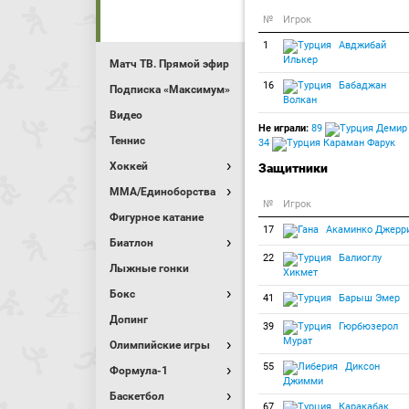
№
Игрок
1
Авджибай
Илькер
Матч ТВ. Прямой эфир
16
Бабаджан
Подписка «Максимум»
Волкан
Видео
Не играли:
89
Демир
Теннис
34
Караман Фарук
Хоккей
Защитники
MMA/Единоборства
№
Игрок
Фигурное катание
17
Акаминко Джерр
Биатлон
22
Балиоглу
Лыжные гонки
Хикмет
Бокс
41
Барыш Эмер
Допинг
39
Гюрбюзерол
Мурат
Олимпийские игры
55
Диксон
Формула-1
Джимми
Баскетбол
67
Каракабак