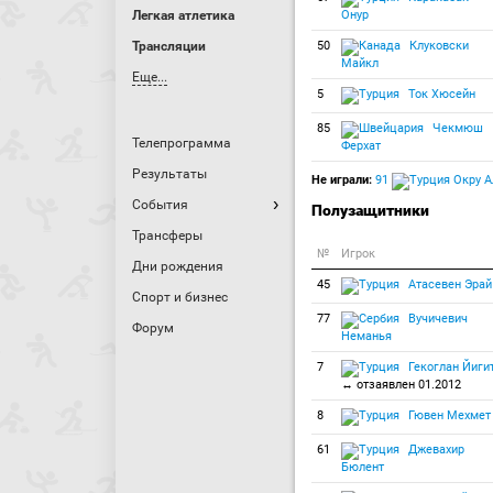
Легкая атлетика
Онур
Трансляции
50
Клуковски
Майкл
Еще...
5
Ток Хюсейн
85
Чекмюш
Телепрограмма
Ферхат
Результаты
Не играли:
91
Окру А
События
Полузащитники
Трансферы
№
Игрок
Дни рождения
45
Атасевен Эрай
Спорт и бизнес
77
Вучичевич
Форум
Неманья
7
Гекоглан Йиги
↔ отзаявлен 01.2012
8
Гювен Мехмет
61
Джевахир
Бюлент