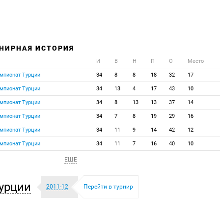
НИРНАЯ ИСТОРИЯ
И
В
Н
П
О
Место
емпионат Турции
34
8
8
18
32
17
емпионат Турции
34
13
4
17
43
10
емпионат Турции
34
8
13
13
37
14
емпионат Турции
34
7
8
19
29
16
емпионат Турции
34
11
9
14
42
12
емпионат Турции
34
11
7
16
40
10
ЕЩЕ
урции
2011-12
Перейти в турнир