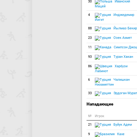
30
Иванский
Мацей
4
Инджедемир
Йигит
88
Йылмаз Бекир
23
Озек Ахмет
11
Симпсон Джо
93
Туран Хакан
86
Харбузи
Лабинот
6
Чалишкан
Низаметтин
33
Эрдоган Мура
Нападающие
№
Игрок
21
Буйук Адем
9
Кахе