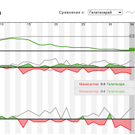
Сравнение с:
М
10
15
20
25
30
34
1
17
Манисаспор
0:4
Галатасара...
Манисаспор
0:4
Галатасара...