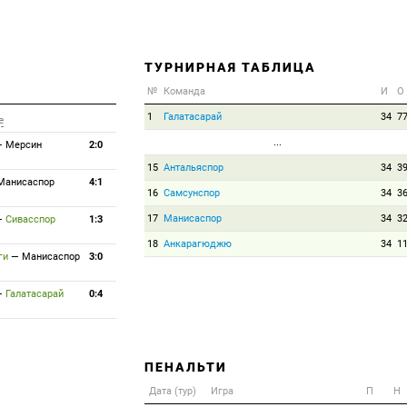
ТУРНИРНАЯ ТАБЛИЦА
№
Команда
И
О
1
Галатасарай
34
7
е
...
—
Мерсин
2:0
15
Антальяспор
34
3
Манисаспор
4:1
16
Самсунспор
34
3
17
Манисаспор
34
3
—
Сивасспор
1:3
18
Анкарагюджю
34
1
ги
—
Манисаспор
3:0
—
Галатасарай
0:4
ПЕНАЛЬТИ
Дата (тур)
Игра
П
Н