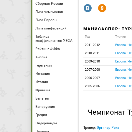
Сборная России
R
Y
Лига чемпионов
Лига Европы
Лига конференций
МАНИСАСПОР: ТУР
Таблица
Год
Турнир
коэффициентов УЕФА
2011-2012
Европа. Ч
Рейтинг ФИФА
2010-2011
Европа. Ч
Англия
2009-2010
Европа. Ч
Германия
2007-2008
Европа. Ч
Испания
2006-2007
Европа. Ч
Италия
2005-2006
Европа. Ч
Франция
Бельгия
Белоруссия
Чемпионат Т
Греция
Нидерланды
Тренер:
Эргинер Реха
Польша