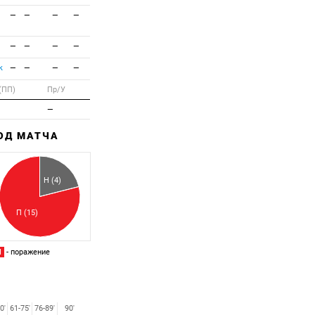
—
—
—
—
—
—
—
—
к
—
—
—
—
(ПП)
Пр/У
—
ХОД МАТЧА
Забитый
Пропущенный
Н (4)
П (15)
П
- поражение
0'
61-75'
76-89'
90'