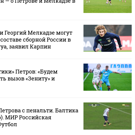
 — о Петрове и Мелкадзе в
и Георгий Мелкадзе могут
составе сборной России в
уа, заявил Карпин
тики» Петров: «Будем
ть вызов «Зениту» и
етрова с пенальти. Балтика
ео). МИР Российская
Футбол