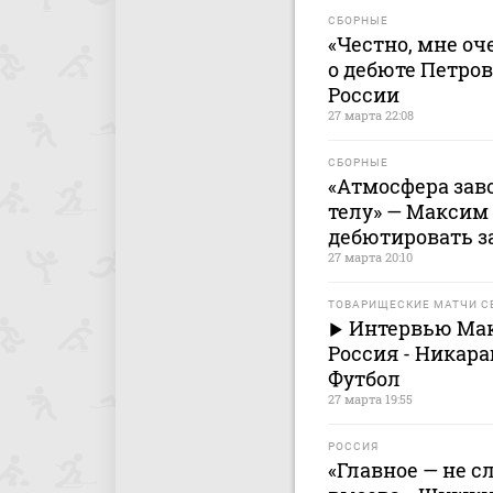
СБОРНЫЕ
«Честно, мне о
о дебюте Петров
России
27 марта 22:08
СБОРНЫЕ
«Атмосфера зав
телу» — Максим
дебютировать з
27 марта 20:10
ТОВАРИЩЕСКИЕ МАТЧИ С
Интервью Мак
Россия - Никара
Футбол
27 марта 19:55
РОССИЯ
«Главное — не с