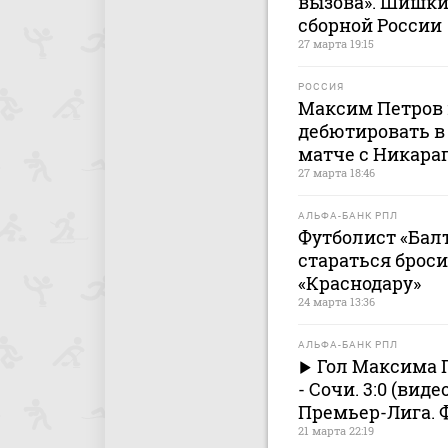
вызова». Шишкин
сборной России
27 марта 19:15
РОССИЯ
Максим Петров 
дебютировать в 
матче с Никараг
27 марта 18:46
АЛЬФА-БАНК РПЛ
Футболист «Бал
стараться броси
«Краснодару»
24 марта 13:36
АЛЬФА-БАНК РПЛ
Гол Максима П
- Сочи. 3:0 (вид
Премьер-Лига. 
21 марта 22:19