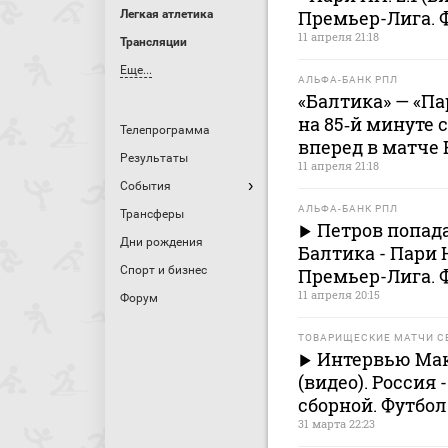
Премьер-Лига. 
Легкая атлетика
11 апреля 21:18
Трансляции
Еще...
АЛЬФА-БАНК РПЛ
«Балтика» — «Па
на 85‑й минуте 
Телепрограмма
вперед в матче 
Результаты
11 апреля 21:18
События
АЛЬФА-БАНК РПЛ
Трансферы
Петров попада
Дни рождения
Балтика - Пари
Спорт и бизнес
Премьер-Лига. 
11 апреля 20:15
Форум
ТОВАРИЩЕСКИЕ МАТЧИ С
Интервью Мак
(видео). Россия
сборной. Футбол
31 марта 22:23