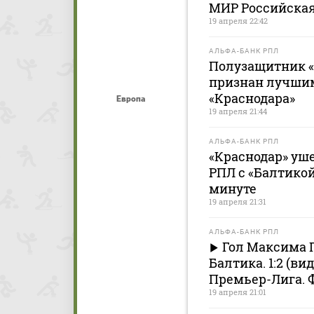
МИР Российская
19 апреля 22:42
АЛЬФА-БАНК РПЛ
Полузащитник 
признан лучшим
«Краснодара»
Европа
19 апреля 21:44
АЛЬФА-БАНК РПЛ
«Краснодар» уш
РПЛ с «Балтикой»
минуте
19 апреля 21:31
АЛЬФА-БАНК РПЛ
Гол Максима П
Балтика. 1:2 (в
Премьер-Лига. 
19 апреля 21:01