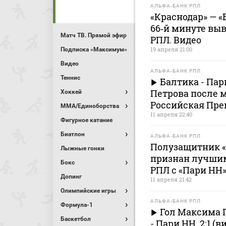
АЛЬФА-БАНК РПЛ
«Краснодар» — «Б
66‑й минуте выв
Матч ТВ. Прямой эфир
РПЛ. Видео
19 апреля 21:00
Подписка «Максимум»
Видео
АЛЬФА-БАНК РПЛ
Теннис
Балтика - Па
Петрова после м
Хоккей
Российская Пре
MMA/Единоборства
11 апреля 22:40
Фигурное катание
Биатлон
АЛЬФА-БАНК РПЛ
Полузащитник 
Лыжные гонки
признан лучшим
Бокс
РПЛ с «Пари НН
Допинг
11 апреля 21:42
Олимпийские игры
АЛЬФА-БАНК РПЛ
Формула-1
Гол Максима П
Баскетбол
- Пари НН. 2:1 (