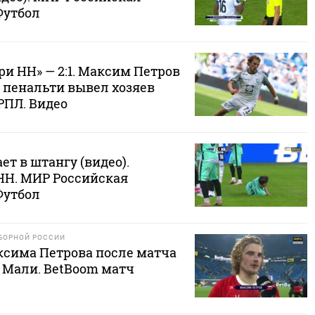
Футбол
ри НН» — 2:1. Максим Петров
с пенальти вывел хозяев
РПЛ. Видео
ет в штангу (видео).
 НН. МИР Российская
Футбол
БОРНОЙ РОССИИ
сима Петрова после матча
 - Мали. BetBoom матч