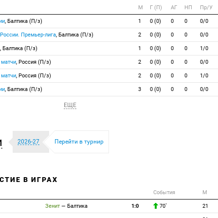
М
Г (П)
АГ
НП
Пр/У
ии
, Балтика (П/з)
1
0 (0)
0
0
0/0
 России. Премьер-лига
, Балтика (П/з)
2
0 (0)
0
0
0/0
, Балтика (П/з)
1
0 (0)
0
0
1/0
 матчи
, Россия (П/з)
2
0 (0)
0
0
0/0
 матчи
, Россия (П/з)
2
0 (0)
0
0
1/0
ии
, Балтика (П/з)
3
0 (0)
0
0
0/0
ЕЩЕ
и
2026-27
Перейти в турнир
СТИЕ В ИГРАХ
События
М
Зенит
—
Балтика
1:0
70`
21