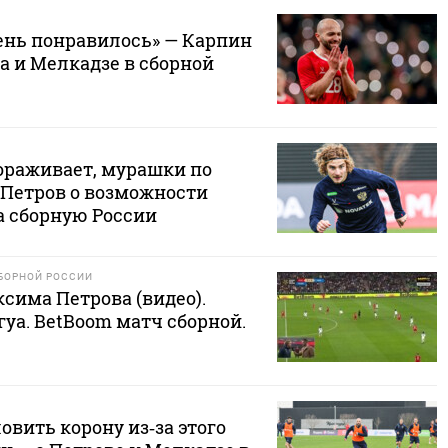
чень понравилось» — Карпин
а и Мелкадзе в сборной
ораживает, мурашки по
 Петров о возможности
а сборную России
БОРНОЙ РОССИИ
сима Петрова (видео).
гуа. BetBoom матч сборной.
ловить корону из‑за этого