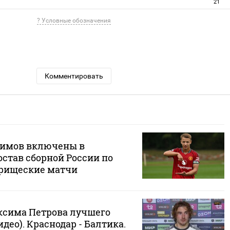
21
? Условные обозначения
Комментировать
гимов включены в
став сборной России по
арищеские матчи
сима Петрова лучшего
идео). Краснодар - Балтика.