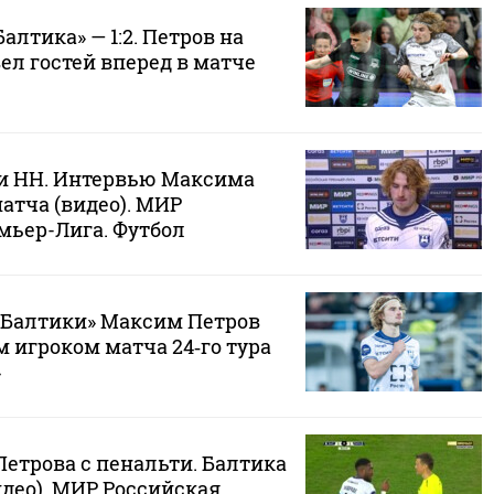
алтика» — 1:2. Петров на
ел гостей вперед в матче
ри НН. Интервью Максима
атча (видео). МИР
мьер-Лига. Футбол
«Балтики» Максим Петров
 игроком матча 24‑го тура
»
етрова с пенальти. Балтика
видео). МИР Российская