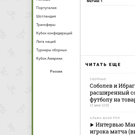
Матчей: 1
Португалия
Шотландия
Трансферы
Кубок конфедераций
Лига наций
Турниры сборных
Кубок Америки
ЧИТАТЬ ЕЩЕ
Россия
СБОРНЫЕ
Соболев и Ибра
расширенный со
футболу на тов
12 мая 12:02
АЛЬФА-БАНК РПЛ
Интервью Мак
игрока матча (в