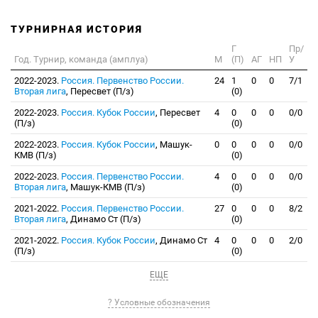
ТУРНИРНАЯ ИСТОРИЯ
Г
Пр/
Год. Турнир, команда (амплуа)
М
(П)
АГ
НП
У
2022-2023.
Россия. Первенство России.
24
1
0
0
7/1
Вторая лига
, Пересвет (П/з)
(0)
2022-2023.
Россия. Кубок России
, Пересвет
4
0
0
0
0/0
(П/з)
(0)
2022-2023.
Россия. Кубок России
, Машук-
0
0
0
0
0/0
КМВ (П/з)
(0)
2022-2023.
Россия. Первенство России.
4
0
0
0
0/0
Вторая лига
, Машук-КМВ (П/з)
(0)
2021-2022.
Россия. Первенство России.
27
0
0
0
8/2
Вторая лига
, Динамо Ст (П/з)
(0)
2021-2022.
Россия. Кубок России
, Динамо Ст
4
0
0
0
2/0
(П/з)
(0)
ЕЩЕ
? Условные обозначения