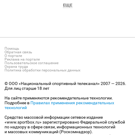
ЕЩЕ
Помощь
Обратная связь
О портале
Реклама на портале
Пользовательское соглашение
Охрана труда
Политика обработки персональных данных
© ООО «Национальный спортивный телеканал» 2007 — 2026.
Для лиц старше 18 лет
На сайте применяются рекомендательные технологии.
Подробнее в
Правилах применения рекомендательных
технологий
Средство массовой информации сетевое издание
«www.sportbox.ru» зарегистрировано Федеральной службой
по надзору в сфере связи, информационных технологий
и массовых коммуникаций (Роскомнадзор).