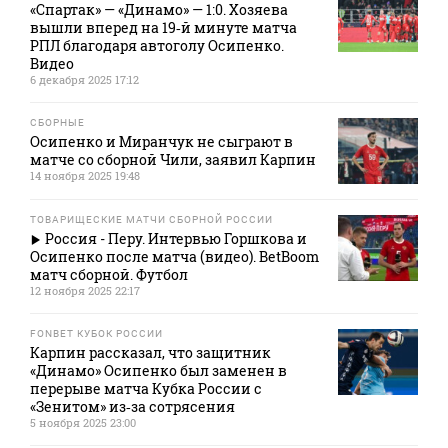
«Спартак» — «Динамо» — 1:0. Хозяева
вышли вперед на 19‑й минуте матча
РПЛ благодаря автоголу Осипенко.
Видео
6 декабря 2025 17:12
СБОРНЫЕ
Осипенко и Миранчук не сыграют в
матче со сборной Чили, заявил Карпин
14 ноября 2025 19:48
ТОВАРИЩЕСКИЕ МАТЧИ СБОРНОЙ РОССИИ
Россия - Перу. Интервью Горшкова и
Осипенко после матча (видео). BetBoom
матч сборной. Футбол
12 ноября 2025 22:17
FONBET КУБОК РОССИИ
Карпин рассказал, что защитник
«Динамо» Осипенко был заменен в
перерыве матча Кубка России с
«Зенитом» из‑за сотрясения
5 ноября 2025 23:00