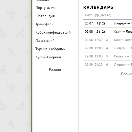
КАЛЕНДАРЬ
Португалия
Дата
Тур (место)
Шотландия
25.07
1 (12)
Люцерн
—
Трансферы
02.08
2 (12)
Сьон
—
Люц
Кубок конфедераций
09.08 17:30
3
Санкт-Галл
Лига наций
22.08 19:00
4
Люцерн
—
Турниры сборных
29.08 19:00
5
Серветт
—
Кубок Америки
02.09 21:30
6
Люцерн
—
Россия
Позже