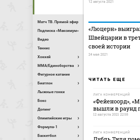
12 августа 2021
Матч ТВ. Прямой эфир
«Люцерн» выигра
Подписка «Максимум»
Швейцарии в трет
Видео
своей истории
Теннис
24 мая 2021
Хоккей
MMA/Единоборства
Фигурное катание
ЧИТАТЬ ЕЩЕ
Биатлон
Лыжные гонки
ЛИГА КОНФЕРЕНЦИЙ
«Фейеноорд», «М
Бокс
вышли в раунд 
Допинг
12 августа 2021 22:58
Олимпийские игры
Формула-1
ЛИГА КОНФЕРЕНЦИЙ
Баскетбол
Дубль Тиля пом