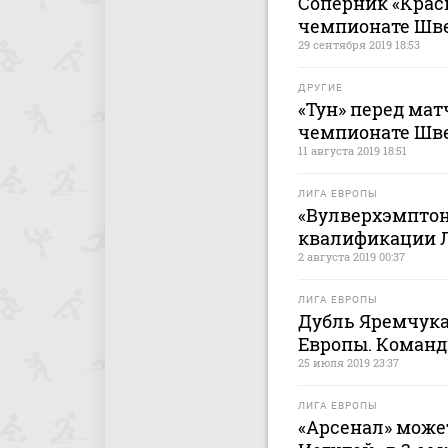
Соперник «Крас
чемпионате Шв
29 сентября 2019 18:53
ДРУГИЕ
«Тун» перед мат
чемпионате Шв
11 августа 2019 18:51
ЛИГА ЕВРОПЫ
«Вулверхэмптон
квалификации 
2 августа 2019 00:37
ЛИГА ЕВРОПЫ
Дубль Яремчука 
Европы. Команд
25 июля 2019 23:37
ЛИГА ЕВРОПЫ
«Арсенал» может