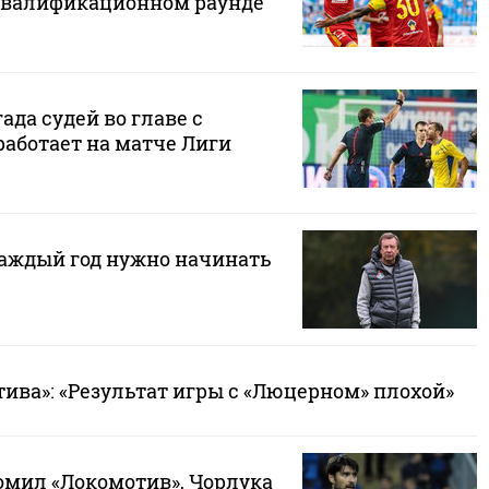
 квалификационном раунде
ада судей во главе с
аботает на матче Лиги
аждый год нужно начинать
ива»: «Результат игры с «Люцерном» плохой»
омил «Локомотив», Чорлука