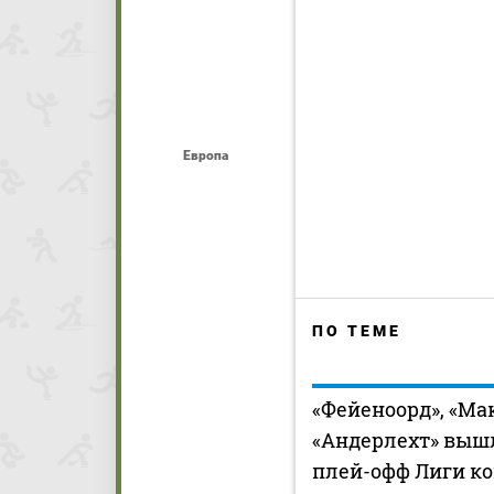
Европа
ПО ТЕМЕ
«Фейеноорд», «Ма
«Андерлехт» выш
плей-офф Лиги к