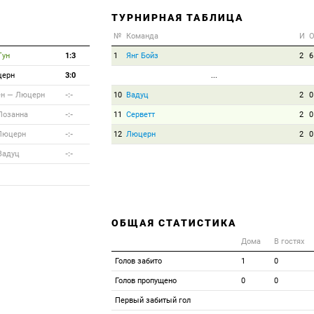
ТУРНИРНАЯ ТАБЛИЦА
№
Команда
И
Тун
1:3
1
Янг Бойз
2
6
ерн
3:0
...
ен
—
Люцерн
-:-
10
Вадуц
2
0
Лозанна
-:-
11
Серветт
2
0
Люцерн
-:-
12
Люцерн
2
0
Вадуц
-:-
ОБЩАЯ СТАТИСТИКА
Дома
В гостях
Голов забито
1
0
Голов пропущено
0
0
Первый забитый гол