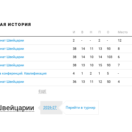
АЯ ИСТОРИЯ
И
В
Н
П
О
Место
онат Швейцарии
2
-
-
2
-
12
онат Швейцарии
38
14
11
13
93
8
онат Швейцарии
38
14
10
14
103
6
онат Швейцарии
38
13
10
15
93
7
га конференций. Квалификация
4
1
2
1
5
-
онат Швейцарии
36
13
11
12
50
4
ЕЩЕ
Швейцарии
2026-27
Перейти в турнир