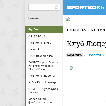
Главная
Футбол
ГЛАВНАЯ
РЕЗУЛ
Альфа-Банк РПЛ
Клуб Люце
Чемпионат мира
Лига ПАРИ
Карточка
Новости
LEON-Вторая лига
FONBET Кубок России
по футболу сезона
2026-2027 гг.
Чемпионат Европы
Кубок PARI Премьер
OLIMPBET Суперкубок
России
Молодежная
футбольная лига