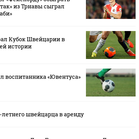
так» из Трнавы сыграл
аби»
ал Кубок Швейцарии в
оей истории
ал воспитанника «Ювентуса»
9-летнего швейцарца в аренду