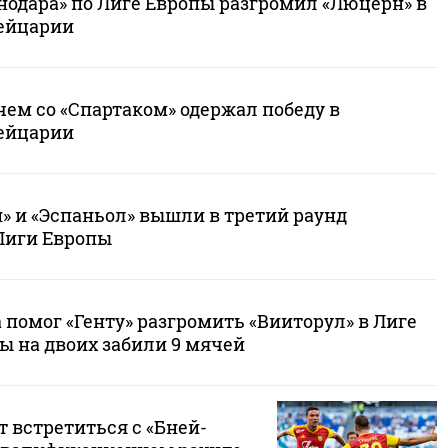
нодара» по Лиге Европы разгромил «Люцерн» в
ейцарии
чем со «Спартаком» одержал победу в
ейцарии
» и «Эспаньол» вышли в третий раунд
Лиги Европы
помог «Генту» разгромить «Вииторул» в Лиге
ы на двоих забили 9 мячей
 встретиться с «Бней-