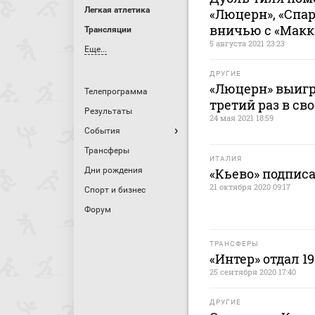
Легкая атлетика
«Люцерн», «Спар
вничью с «Макк
Трансляции
5 августа 2021 23:23
Еще...
ДРУГИЕ
«Люцерн» выигр
Телепрограмма
третий раз в св
Результаты
24 мая 2021 18:59
События
Трансферы
ИТАЛИЯ
Дни рождения
«Кьево» подпис
21 октября 2020 09:17
Спорт и бизнес
Форум
ТРАНСФЕРЫ
«Интер» отдал 1
25 сентября 2020 17:40
ДРУГИЕ