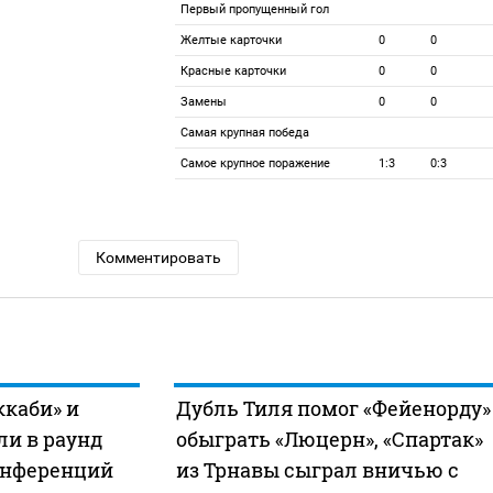
Первый пропущенный гол
Желтые карточки
0
0
Красные карточки
0
0
Замены
0
0
Самая крупная победа
Самое крупное поражение
1:3
0:3
Комментировать
ккаби» и
Дубль Тиля помог «Фейенорду»
ли в раунд
обыграть «Люцерн», «Спартак»
онференций
из Трнавы сыграл вничью с