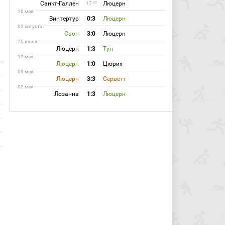
Санкт-Галлен
Люцерн
30
17
16 мая
Винтертур
0:3
Люцерн
02 августа
Сьон
3:0
Люцерн
25 июля
Люцерн
1:3
Тун
12 мая
Люцерн
1:0
Цюрих
09 мая
Люцерн
3:3
Серветт
02 мая
Лозанна
1:3
Люцерн