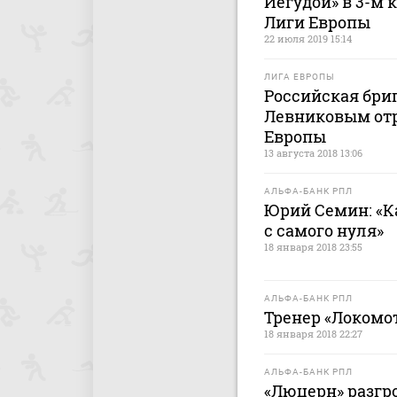
Иегудой» в 3-м
Лиги Европы
22 июля 2019 15:14
ЛИГА ЕВРОПЫ
Российская бриг
Левниковым отр
Европы
13 августа 2018 13:06
АЛЬФА-БАНК РПЛ
Юрий Семин: «К
с самого нуля»
18 января 2018 23:55
АЛЬФА-БАНК РПЛ
Тренер «Локомот
18 января 2018 22:27
АЛЬФА-БАНК РПЛ
«Люцерн» разгр