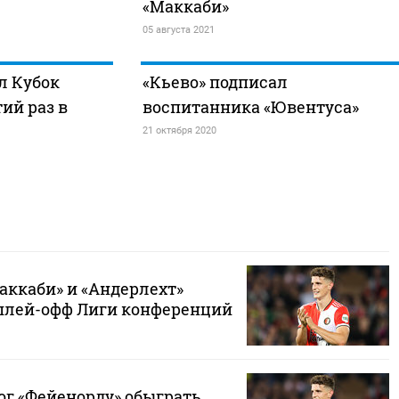
«Маккаби»
05 августа 2021
л Кубок
«Кьево» подписал
ий раз в
воспитанника «Ювентуса»
21 октября 2020
аккаби» и «Андерлехт»
плей-офф Лиги конференций
ог «Фейенорду» обыграть