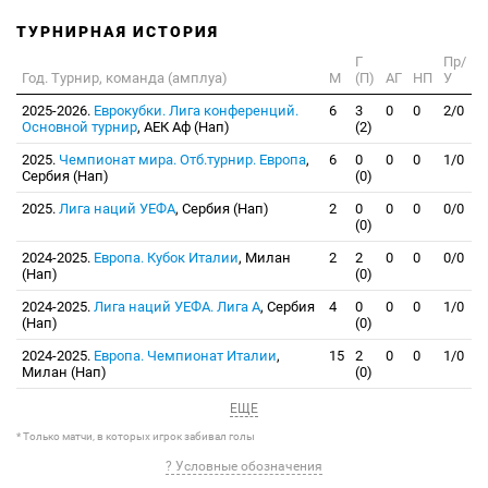
ТУРНИРНАЯ ИСТОРИЯ
Г
Пр/
Год. Турнир, команда (амплуа)
М
(П)
АГ
НП
У
2025-2026.
Еврокубки. Лига конференций.
6
3
0
0
2/0
Основной турнир
, АЕК Аф (Нап)
(2)
2025.
Чемпионат мира. Отб.турнир. Европа
,
6
0
0
0
1/0
Сербия (Нап)
(0)
2025.
Лига наций УЕФА
, Сербия (Нап)
2
0
0
0
0/0
(0)
2024-2025.
Европа. Кубок Италии
, Милан
2
2
0
0
0/0
(Нап)
(0)
2024-2025.
Лига наций УЕФА. Лига А
, Сербия
4
0
0
0
1/0
(Нап)
(0)
2024-2025.
Европа. Чемпионат Италии
,
15
2
0
0
1/0
Милан (Нап)
(0)
ЕЩЕ
* Только матчи, в которых игрок забивал голы
? Условные обозначения