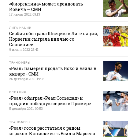
«Фиорентина» может арендовать
Йовича — СМИ
17 июня 2022 09:13
ЛИГА НАЦИЙ
Сербия обыграла Швецию в Лиге наций,
Норвегия сыграла вничью со
Словенией
9 июня 2022 23:41
ТРАНСФЕРЫ
«Реал» намерен продать Иско и Бэйла в
январе - СМИ
26 декабря 2021 19:03
ИСПАНИЯ
«Реал» обыграл «Реал Сосьедад» и
продлил победную серию в Примере
5 декабря 2021 00:53
ТРАНСФЕРЫ
«Реал» готов расстаться с рядом
игроков. В списке есть Бэйл и Марсело