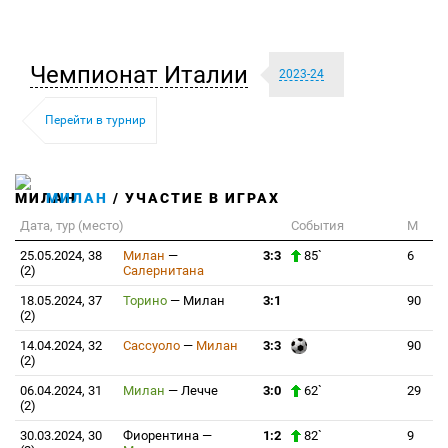
Чемпионат Италии
2023-24
Перейти в турнир
МИЛАН
/ УЧАСТИЕ В ИГРАХ
Дата, тур (место)
События
М
25.05.2024, 38
Милан
—
3:3
85`
6
(2)
Салернитана
18.05.2024, 37
Торино
—
Милан
3:1
90
(2)
14.04.2024, 32
Сассуоло
—
Милан
3:3
90
(2)
06.04.2024, 31
Милан
—
Лечче
3:0
62`
29
(2)
30.03.2024, 30
Фиорентина
—
1:2
82`
9