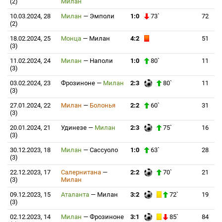
(2)
Милан
10.03.2024, 28
Милан
—
Эмполи
1:0
73`
72
(2)
18.02.2024, 25
Монца
—
Милан
4:2
51
(3)
11.02.2024, 24
Милан
—
Наполи
1:0
80`
11
(3)
03.02.2024, 23
Фрозиноне
—
Милан
2:3
80`
11
(3)
27.01.2024, 22
Милан
—
Болонья
2:2
60`
31
(3)
20.01.2024, 21
Удинезе
—
Милан
2:3
75`
16
(3)
30.12.2023, 18
Милан
—
Сассуоло
1:0
63`
28
(3)
22.12.2023, 17
Салернитана
—
2:2
70`
21
(3)
Милан
09.12.2023, 15
Аталанта
—
Милан
3:2
72`
19
(3)
02.12.2023, 14
Милан
—
Фрозиноне
3:1
85`
84