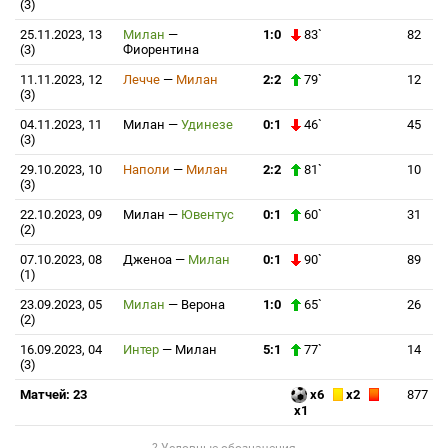
(3)
25.11.2023, 13
Милан
—
1:0
83`
82
(3)
Фиорентина
11.11.2023, 12
Лечче
—
Милан
2:2
79`
12
(3)
04.11.2023, 11
Милан
—
Удинезе
0:1
46`
45
(3)
29.10.2023, 10
Наполи
—
Милан
2:2
81`
10
(3)
22.10.2023, 09
Милан
—
Ювентус
0:1
60`
31
(2)
07.10.2023, 08
Дженоа
—
Милан
0:1
90`
89
(1)
23.09.2023, 05
Милан
—
Верона
1:0
65`
26
(2)
16.09.2023, 04
Интер
—
Милан
5:1
77`
14
(3)
Матчей: 23
x6
x2
877
x1