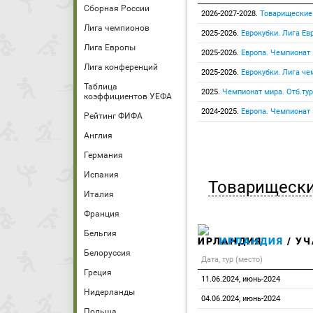
Сборная России
2026-2027-2028.
Товарищеские
Лига чемпионов
2025-2026.
Еврокубки. Лига Ев
Лига Европы
2025-2026.
Европа. Чемпионат
Лига конференций
2025-2026.
Еврокубки. Лига ч
Таблица
2025.
Чемпионат мира. Отб.тур
коэффициентов УЕФА
2024-2025.
Европа. Чемпионат
Рейтинг ФИФА
Англия
Германия
Испания
Товарищески
Италия
Франция
Бельгия
ИРЛАНДИЯ
/ УЧ
Белоруссия
Дата, тур (место)
Греция
11.06.2024, июнь-2024
Нидерланды
04.06.2024, июнь-2024
Польша