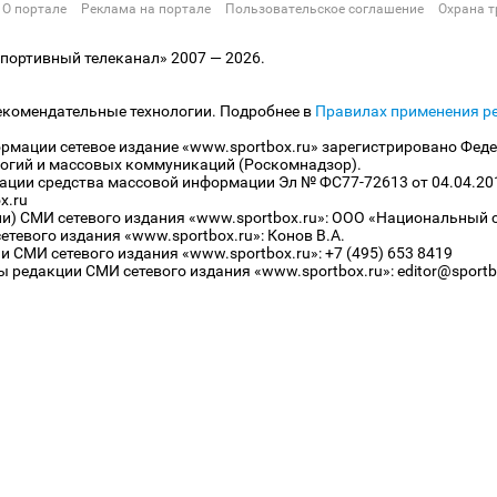
О портале
Реклама на портале
Пользовательское соглашение
Охрана т
ортивный телеканал» 2007 — 2026.
екомендательные технологии. Подробнее в
Правилах применения р
рмации сетевое издание «www.sportbox.ru» зарегистрировано Феде
огий и массовых коммуникаций (Роскомнадзор).
рации средства массовой информации Эл № ФС77-72613 от 04.04.20
x.ru
ли) СМИ сетевого издания «www.sportbox.ru»: ООО «Национальный 
тевого издания «www.sportbox.ru»: Конов В.А.
 СМИ сетевого издания «www.sportbox.ru»: +7 (495) 653 8419
 редакции СМИ сетевого издания «www.sportbox.ru»: editor@sportb