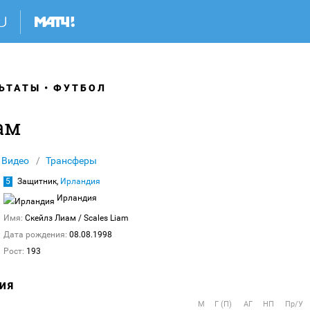
ЬТАТЫ
ФУТБОЛ
ам
Видео
Трансферы
5
Защитник,
Ирландия
Ирландия
Имя:
Скейлз Лиам
/ Scales Liam
Дата рождения:
08.08.1998
Рост:
193
ИЯ
М
Г (П)
АГ
НП
Пр/У