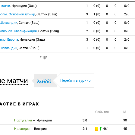
 матчи
, Ирландия (Защ)
1
0 (0)
0
0
0/0
ропы. Основной турнир
, Селтик (Защ)
9
1 (0)
0
0
2/0
 Шотландии
, Селтик (Защ)
1
0 (0)
0
0
0/0
емпионов. Квалификация
, Селтик (Защ)
2
0 (0)
0
0
0/0
нир. Европа
, Ирландия (Защ)
3
0 (0)
0
0
2/0
 Шотландии
, Селтик (Защ)
1
0 (0)
0
0
0/0
ЕЩЕ
е матчи
2022-24
Перейти в турнир
АСТИЕ В ИГРАХ
События
М
Португалия
—
Ирландия
3:0
90
Ирландия
—
Венгрия
2:1
46`
45