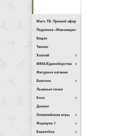
Матч ТВ. Прямой эфир
Подписка «Максимум»
Видео
Теннис
Хоккей
MMA/Единоборства
Фигурное катание
Биатлон
Лыжные гонки
Бокс
Допинг
Олимпийские игры
Формула-1
Баскетбол