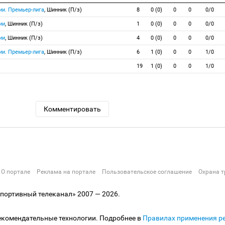
ии. Премьер-лига
, Шинник (П/з)
8
0 (0)
0
0
0/0
ии
, Шинник (П/з)
1
0 (0)
0
0
0/0
ии
, Шинник (П/з)
4
0 (0)
0
0
0/0
ии. Премьер-лига
, Шинник (П/з)
6
1 (0)
0
0
1/0
19
1 (0)
0
0
1/0
Комментировать
О портале
Реклама на портале
Пользовательское соглашение
Охрана т
ортивный телеканал» 2007 — 2026.
екомендательные технологии. Подробнее в
Правилах применения р