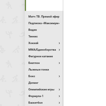
Матч ТВ. Прямой эфир
Подписка «Максимум»
Видео
Теннис
Хоккей
MMA/Единоборства
Фигурное катание
Биатлон
Лыжные гонки
Бокс
Допинг
Олимпийские игры
Формула-1
Баскетбол