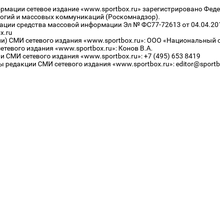
рмации сетевое издание «www.sportbox.ru» зарегистрировано Феде
огий и массовых коммуникаций (Роскомнадзор).
рации средства массовой информации Эл № ФС77-72613 от 04.04.20
x.ru
ли) СМИ сетевого издания «www.sportbox.ru»: ООО «Национальный 
тевого издания «www.sportbox.ru»: Конов В.А.
 СМИ сетевого издания «www.sportbox.ru»: +7 (495) 653 8419
 редакции СМИ сетевого издания «www.sportbox.ru»: editor@sportb