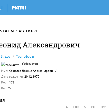
ЬТАТЫ
ФУТБОЛ
еонид Александрович
Видео
Трансферы
Узбекистан
Имя:
Кошелев Леонид Александрович
/
Дата рождения:
20.12.1979
Рост:
178
Вес:
75
ИЯ
М
Г (П)
АГ
НП
Пр/У