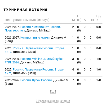
ТУРНИРНАЯ ИСТОРИЯ
Г
Пр/
Год. Турнир, команда (амплуа)
М
(П)
АГ
НП
У
2026-2027.
Россия. Чемпионат России.
2
0
0
0
0/0
Премьер-лига
, Динамо М (Защ)
(0)
2026-2027.
Контрольные матчи
, Динамо М
1
0
0
0
0/0
(Защ)
(0)
2026.
Россия. Первенство России. Вторая
1
0
0
0
0/0
лига
, Динамо-2 (Защ)
(0)
2025-2026.
Россия. Winline Зимний кубок
3
0
0
0
1/0
РПЛ. 2026
, Динамо М (Защ)
(0)
2025.
Россия. Первенство России. Вторая
4
0
0
0
1/0
лига
, Динамо-2 (Защ)
(0)
2025-2026.
Россия. Кубок России
, Динамо М
7
0
0
0
1/0
(Защ)
(0)
ЕЩЕ
? Условные обозначения