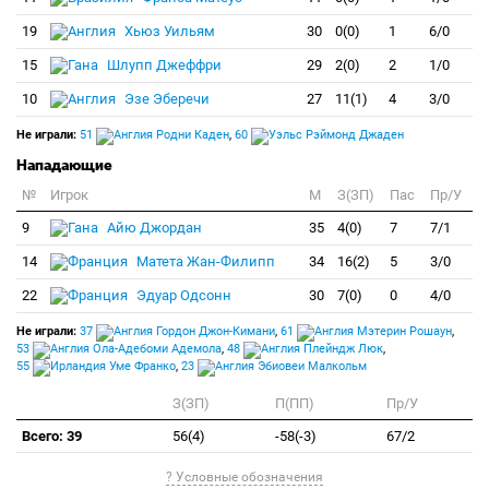
19
Хьюз Уильям
30
0(0)
1
6/0
15
Шлупп Джеффри
29
2(0)
2
1/0
10
Эзе Эберечи
27
11(1)
4
3/0
Не играли:
51
Родни Каден
,
60
Рэймонд Джаден
Нападающие
№
Игрок
M
З(ЗП)
Пас
Пр/У
9
Айю Джордан
35
4(0)
7
7/1
14
Матета Жан-Филипп
34
16(2)
5
3/0
22
Эдуар Одсонн
30
7(0)
0
4/0
Не играли:
37
Гордон Джон-Кимани
,
61
Мэтерин Рошаун
,
53
Ола-Адебоми Адемола
,
48
Плейндж Люк
,
55
Уме Франко
,
23
Эбиовеи Малкольм
З(ЗП)
П(ПП)
Пр/У
Всего: 39
56(4)
-58(-3)
67/2
? Условные обозначения