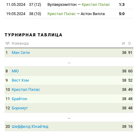
11.05.2024
37 (12)
Вулверхэмптон
—
Кристал Пэлас
1:3
19.05.2024
38 (10)
Кристал Пэлас
—
Астон Вилла
5:0
ТУРНИРНАЯ ТАБЛИЦА
№
Команда
И
О
1
Ман Сити
38
91
...
8
МЮ
38
60
9
Вест Хэм
38
52
10
Кристал Пэлас
38
49
11
Брайтон
38
48
12
Борнмут
38
48
...
20
Шеффилд Юнайтед
38
16