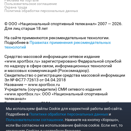
Реклама на портале
Пользовательское соглашение
Охрана труда
Политика обработки персональных данных
© ООО «Национальный спортивный телеканал» 2007 — 2026.
Для лиц старше 18 лет
На сайте применяются рекомендательные технологии.
Подробнее в
Правилах применения рекомендательных
технологий
Средство массовой информации сетевое издание
«www.sportbox.ru» зарегистрировано Федеральной службой
по надзору в сфере связи, информационных технологий
и массовых коммуникаций (Роскомнадзор).
Свидетельство о регистрации средства массовой информации
Эл № ФС77-72613 от 04.04.2018
Название — www.sportbox.ru
Учредитель (соучредители) СМИ сетевого издания
«www.sportbox.ru»: ООО «Национальный спортивный
телеканал»
Главный редактор СМИ сетевого издания «www.sportbox.ru»:
Конов В.А.
Мы используем файлы Сookie для корректной работы веб-сайта.
Номер телефона редакции СМИ сетевого издания
Подробнее в
Политике обработки персональных данных
и
«www.sportbox.ru»: +7 (495) 653 8419
Пользовательском соглашении
. Нажмите на кнопку «Хорошо»,
Адрес электронной почты редакции СМИ сетевого издания
если Вы согласны на использование файлов cookie. Если нет, то
«www.sportbox.ru»: editor@sportbox.ru
отключите Cookies в настройках браузера