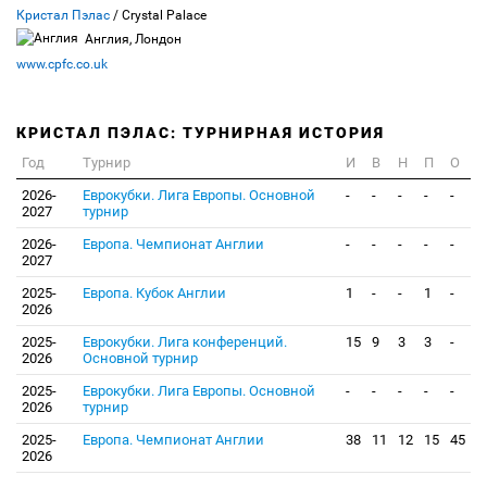
Кристал Пэлас
/ Crystal Palace
Англия, Лондон
www.cpfc.co.uk
КРИСТАЛ ПЭЛАС: ТУРНИРНАЯ ИСТОРИЯ
Год
Турнир
И
В
Н
П
О
2026-
Еврокубки. Лига Европы. Основной
-
-
-
-
-
2027
турнир
2026-
Европа. Чемпионат Англии
-
-
-
-
-
2027
2025-
Европа. Кубок Англии
1
-
-
1
-
2026
2025-
Еврокубки. Лига конференций.
15
9
3
3
-
2026
Основной турнир
2025-
Еврокубки. Лига Европы. Основной
-
-
-
-
-
2026
турнир
2025-
Европа. Чемпионат Англии
38
11
12
15
45
2026