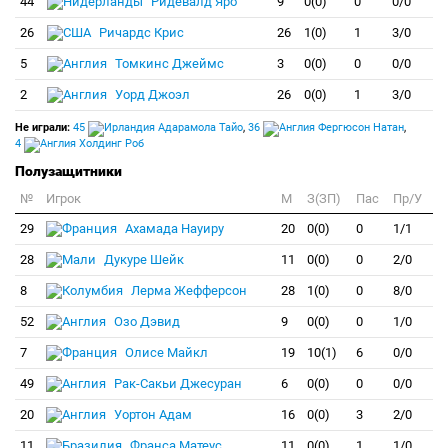
44
Ридевалд Яро
9
0(0)
0
0/0
26
Ричардс Крис
26
1(0)
1
3/0
5
Томкинс Джеймс
3
0(0)
0
0/0
2
Уорд Джоэл
26
0(0)
1
3/0
Не играли:
45
Адарамола Тайо
,
36
Фергюсон Натан
,
4
Холдинг Роб
Полузащитники
№
Игрок
M
З(ЗП)
Пас
Пр/У
29
Ахамада Науиру
20
0(0)
0
1/1
28
Дукуре Шейк
11
0(0)
0
2/0
8
Лерма Жефферсон
28
1(0)
0
8/0
52
Озо Дэвид
9
0(0)
0
1/0
7
Олисе Майкл
19
10(1)
6
0/0
49
Рак-Сакьи Джесуран
6
0(0)
0
0/0
20
Уортон Адам
16
0(0)
3
2/0
11
Франса Матеус
11
0(0)
1
1/0