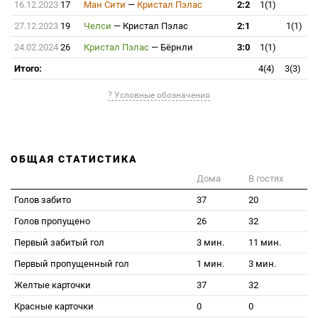
16.12.2023
17
Ман Сити
—
Кристал Пэлас
2:2
1(1)
27.12.2023
19
Челси
—
Кристал Пэлас
2:1
1(1)
24.02.2024
26
Кристал Пэлас
—
Бёрнли
3:0
1(1)
Итого:
4(4)
3(3)
? Условные обозначения
ОБЩАЯ СТАТИСТИКА
Дома
В гостях
Голов забито
37
20
Голов пропущено
26
32
Первый забитый гол
3 мин.
11 мин.
Первый пропущенный гол
1 мин.
3 мин.
Желтые карточки
37
32
Красные карточки
0
0