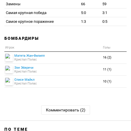
Замены
66
59
Самая крупная победа
5:0
3:1
Самое крупное поражение
1:3
0:5
БОМБАРДИРЫ
Игрок
Голы
Матета Жан-Филипп
16 (2)
Кристал Пэлас
Эзе Эберечи
11 (1)
Кристал Пэлас
Олисе Майкл
10 (1)
Кристал Пэлас
Комментировать (2)
ПО ТЕМЕ