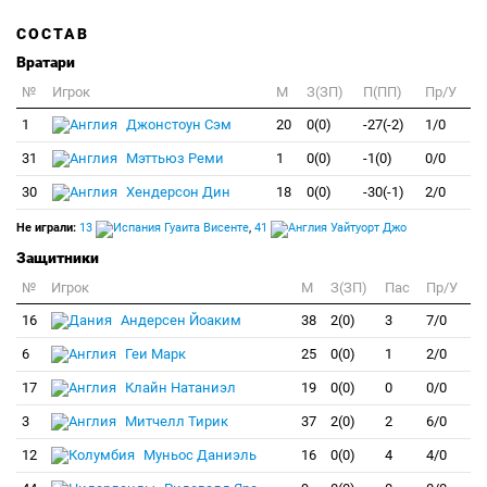
СОСТАВ
Вратари
№
Игрок
M
З(ЗП)
П(ПП)
Пр/У
1
Джонстоун Сэм
20
0(0)
-27(-2)
1/0
31
Мэттьюз Реми
1
0(0)
-1(0)
0/0
30
Хендерсон Дин
18
0(0)
-30(-1)
2/0
Не играли:
13
Гуаита Висенте
,
41
Уайтуорт Джо
Защитники
№
Игрок
M
З(ЗП)
Пас
Пр/У
16
Андерсен Йоаким
38
2(0)
3
7/0
6
Геи Марк
25
0(0)
1
2/0
17
Клайн Натаниэл
19
0(0)
0
0/0
3
Митчелл Тирик
37
2(0)
2
6/0
12
Муньос Даниэль
16
0(0)
4
4/0