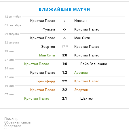
БЛИЖАЙШИЕ МАТЧИ
12 сентября
Кристал Пэлас
-:-
Ипсвич
05 сентября
Фулхэм
-:-
Кристал Пэлас
29 августа
Кристал Пэлас
-:-
Ман Сити
22 августа
Эвертон
Кристал Пэлас
00
17
13 мая
Ман Сити
3:0
Кристал Пэлас
27 мая
Кристал Пэлас
1:0
Райо Вальекано
24 мая
Кристал Пэлас
1:2
Арсенал
17 мая
Брентфорд
2:2
Кристал Пэлас
10 мая
Кристал Пэлас
2:2
Эвертон
07 мая
Кристал Пэлас
2:1
Шахтер
Помощь
Обратная связь
О портале