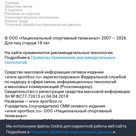
Помощь
Обратная связь
О портале
Реклама на портале
Пользовательское соглашение
Охрана труда
Политика обработки персональных данных
© ООО «Национальный спортивный телеканал» 2007 — 2026.
Для лиц старше 18 лет
На сайте применяются рекомендательные технологии.
Подробнее в
Правилах применения рекомендательных
технологий
Средство массовой информации сетевое издание
«www.sportbox.ru» зарегистрировано Федеральной службой
по надзору в сфере связи, информационных технологий
и массовых коммуникаций (Роскомнадзор).
Свидетельство о регистрации средства массовой информации
Эл № ФС77-72613 от 04.04.2018
Название — www.sportbox.ru
Учредитель (соучредители) СМИ сетевого издания
«www.sportbox.ru»: ООО «Национальный спортивный
телеканал»
Главный редактор СМИ сетевого издания «www.sportbox.ru»:
Конов В.А.
Мы используем файлы Сookie для корректной работы веб-сайта.
Номер телефона редакции СМИ сетевого издания
Подробнее в
Политике обработки персональных данных
и
«www.sportbox.ru»: +7 (495) 653 8419