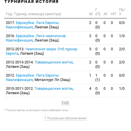
ТУРНИРНАЯ ИСТОРИЯ
Г
Пр/
Год. Турнир, команда (амплуа)
М
(П)
АГ
НП
У
2017.
Еврокубки. Лига Европы.
2
0
0
0
0/0
Квалификация
, Лиепая (Защ)
(0)
2016.
Еврокубки. Лига чемпионов.
2
0
0
0
1/0
Квалификация
, Лиепая (Защ)
(0)
2012-2013.
Чемпионат мира. Отб.турнир.
5
0
0
0
2/0
Европа
, Латвия (Защ)
(0)
2012-2013-2014.
Товарищеские матчи
,
2
0
0
0
2/0
Латвия (Защ)
(0)
2012.
Еврокубки. Лига Европы.
1
1
0
0
0/0
Квалификация
, Металлург Лп (Защ)
(1)
2010-2011-2012.
Товарищеские матчи
,
4
0
0
0
1/0
Латвия (Защ)
(0)
ЕЩЕ
* Только матчи, в которых игрок забивал голы
? Условные обозначения