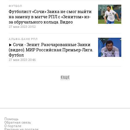
ФУТБОЛ
Футболист «Сочи» Заика не смог выйти
на замену в матче РПЛ с «Зенитом» из-
за обручального кольца. Видео
27 мая 2023 20:52
АЛЬФА-БАНК РПЛ
Сочи - Зенит. Разочарованные Заики
(видео). МИР Российская Премьер-Лига.
Футбол
27 мая 2023 20:46
ЕЩЕ
Помощь
Обратная связь
О портале
Реклама на портале