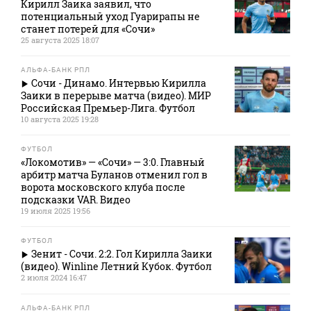
Кирилл Заика заявил, что
потенциальный уход Гуарирапы не
станет потерей для «Сочи»
25 августа 2025 18:07
АЛЬФА-БАНК РПЛ
Сочи - Динамо. Интервью Кирилла
Заики в перерыве матча (видео). МИР
Российская Премьер-Лига. Футбол
10 августа 2025 19:28
ФУТБОЛ
«Локомотив» — «Сочи» — 3:0. Главный
арбитр матча Буланов отменил гол в
ворота московского клуба после
подсказки VAR. Видео
19 июля 2025 19:56
ФУТБОЛ
Зенит - Сочи. 2:2. Гол Кирилла Заики
(видео). Winline Летний Кубок. Футбол
2 июля 2024 16:47
АЛЬФА-БАНК РПЛ