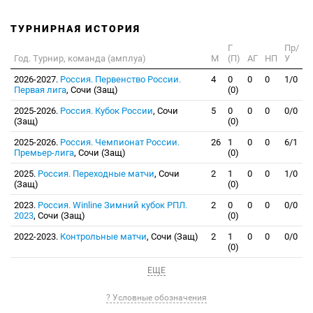
ТУРНИРНАЯ ИСТОРИЯ
Г
Пр/
Год. Турнир, команда (амплуа)
М
(П)
АГ
НП
У
2026-2027.
Россия. Первенство России.
4
0
0
0
1/0
Первая лига
, Сочи (Защ)
(0)
2025-2026.
Россия. Кубок России
, Сочи
5
0
0
0
0/0
(Защ)
(0)
2025-2026.
Россия. Чемпионат России.
26
1
0
0
6/1
Премьер-лига
, Сочи (Защ)
(0)
2025.
Россия. Переходные матчи
, Сочи
2
1
0
0
1/0
(Защ)
(0)
2023.
Россия. Winline Зимний кубок РПЛ.
2
0
0
0
0/0
2023
, Сочи (Защ)
(0)
2022-2023.
Контрольные матчи
, Сочи (Защ)
2
1
0
0
0/0
(0)
ЕЩЕ
? Условные обозначения