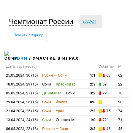
Чемпионат России
2023-24
Перейти в турнир
СОЧИ
/ УЧАСТИЕ В ИГРАХ
Дата, тур (место)
События
М
25.05.2024, 30 (16)
Рубин
—
Сочи
1:1
63`
62
18.05.2024, 29 (16)
Сочи
—
Краснодар
2:3
69`
22
05.05.2024, 27 (16)
Динамо М
—
Сочи
3:2
79`
78
29.04.2024, 26 (16)
Сочи
—
Факел
0:0
90
21.04.2024, 25 (16)
Сочи
—
Урал
2:2
75`
74
13.04.2024, 24 (16)
Сочи
—
Спартак М
1:0
72`
71
06.04.2024, 23 (16)
Ростов
—
Сочи
2:2
46`
45