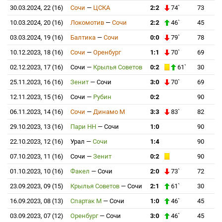
30.03.2024, 22 (16)
Сочи
—
ЦСКА
2:2
74`
73
10.03.2024, 20 (16)
Локомотив
—
Сочи
2:2
46`
45
03.03.2024, 19 (16)
Балтика
—
Сочи
0:0
79`
78
10.12.2023, 18 (16)
Сочи
—
Оренбург
1:1
70`
69
02.12.2023, 17 (16)
Сочи
—
Крылья Советов
0:2
61`
30
25.11.2023, 16 (16)
Зенит
—
Сочи
3:0
70`
69
12.11.2023, 15 (16)
Сочи
—
Рубин
0:2
90
06.11.2023, 14 (16)
Сочи
—
Динамо М
3:3
83`
82
29.10.2023, 13 (16)
Пари НН
—
Сочи
1:0
90
22.10.2023, 12 (16)
Урал
—
Сочи
1:4
90
07.10.2023, 11 (16)
Сочи
—
Зенит
0:2
90
01.10.2023, 10 (16)
Факел
—
Сочи
2:0
73`
72
23.09.2023, 09 (15)
Крылья Советов
—
Сочи
2:1
61`
30
16.09.2023, 08 (13)
Спартак М
—
Сочи
1:0
46`
45
03.09.2023, 07 (12)
Оренбург
—
Сочи
3:0
46`
45