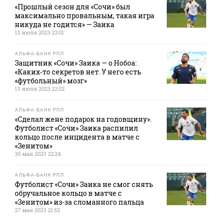
«Прошлый сезон для «Сочи» был
максимально провальным, такая игра
никуда не годится» — Заика
13 июля 2023 23:01
АЛЬФА-БАНК РПЛ
Защитник «Сочи» Заика — о Нобоа:
«Каких‑то секретов нет. У него есть
«футбольный» мозг»
13 июля 2023 22:02
АЛЬФА-БАНК РПЛ
«Сделал жене подарок на годовщину».
Футболист «Сочи» Заика распилил
кольцо после инцидента в матче с
«Зенитом»
30 мая 2023 22:24
АЛЬФА-БАНК РПЛ
Футболист «Сочи» Заика не смог снять
обручальное кольцо в матче с
«Зенитом» из-за сломанного пальца
27 мая 2023 21:52