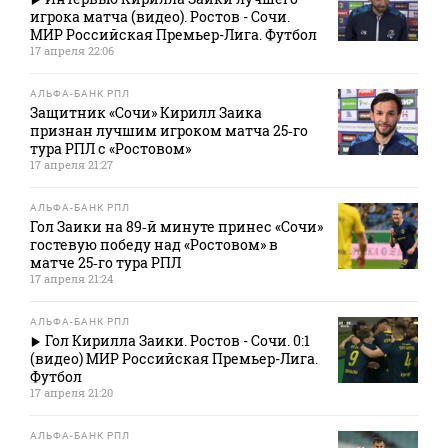
игрока матча (видео). Ростов - Сочи.
МИР Российская Премьер-Лига. Футбол
17 апреля 22:06
АЛЬФА-БАНК РПЛ
Защитник «Сочи» Кирилл Заика
признан лучшим игроком матча 25‑го
тура РПЛ с «Ростовом»
17 апреля 21:27
АЛЬФА-БАНК РПЛ
Гол Заики на 89‑й минуте принес «Сочи»
гостевую победу над «Ростовом» в
матче 25‑го тура РПЛ
17 апреля 21:24
АЛЬФА-БАНК РПЛ
Гол Кирилла Заики. Ростов - Сочи. 0:1
(видео) МИР Российская Премьер-Лига.
Футбол
17 апреля 21:20
АЛЬФА-БАНК РПЛ