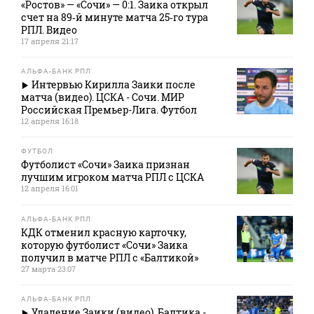
«Ростов» — «Сочи» — 0:1. Заика открыл
счет на 89‑й минуте матча 25‑го тура
РПЛ. Видео
17 апреля 21:17
АЛЬФА-БАНК РПЛ
Интервью Кирилла Заики после
матча (видео). ЦСКА - Сочи. МИР
Российская Премьер-Лига. Футбол
12 апреля 16:18
ФУТБОЛ
Футболист «Сочи» Заика признан
лучшим игроком матча РПЛ с ЦСКА
12 апреля 16:01
АЛЬФА-БАНК РПЛ
КДК отменил красную карточку,
которую футболист «Сочи» Заика
получил в матче РПЛ с «Балтикой»
27 марта 23:07
АЛЬФА-БАНК РПЛ
Удаление Заики (видео). Балтика -