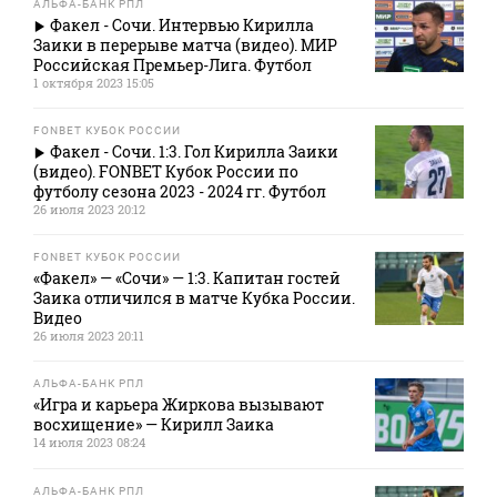
АЛЬФА-БАНК РПЛ
Факел - Сочи. Интервью Кирилла
Заики в перерыве матча (видео). МИР
Российская Премьер-Лига. Футбол
1 октября 2023 15:05
FONBET КУБОК РОССИИ
Факел - Сочи. 1:3. Гол Кирилла Заики
(видео). FONBET Кубок России по
футболу сезона 2023 - 2024 гг. Футбол
26 июля 2023 20:12
FONBET КУБОК РОССИИ
«Факел» — «Сочи» — 1:3. Капитан гостей
Заика отличился в матче Кубка России.
Видео
26 июля 2023 20:11
АЛЬФА-БАНК РПЛ
«Игра и карьера Жиркова вызывают
восхищение» — Кирилл Заика
14 июля 2023 08:24
АЛЬФА-БАНК РПЛ