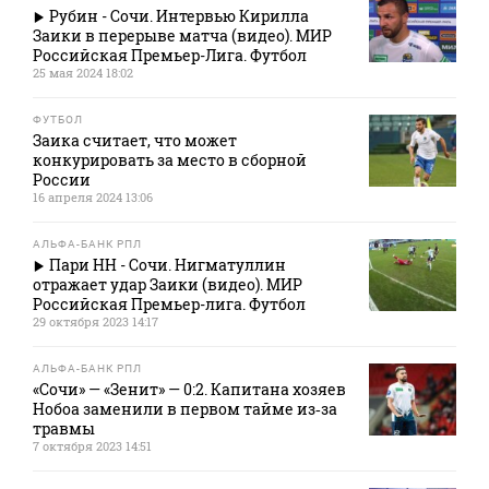
Рубин - Сочи. Интервью Кирилла
Заики в перерыве матча (видео). МИР
Российская Премьер-Лига. Футбол
25 мая 2024 18:02
ФУТБОЛ
Заика считает, что может
конкурировать за место в сборной
России
16 апреля 2024 13:06
АЛЬФА-БАНК РПЛ
Пари НН - Сочи. Нигматуллин
отражает удар Заики (видео). МИР
Российская Премьер-лига. Футбол
29 октября 2023 14:17
АЛЬФА-БАНК РПЛ
«Сочи» — «Зенит» — 0:2. Капитана хозяев
Нобоа заменили в первом тайме из‑за
травмы
7 октября 2023 14:51