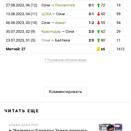
27.08.2023, 06 (12)
Сочи
—
Локомотив
0:1
72`
19
13.08.2023, 04 (11)
ЦСКА
—
Сочи
3:1
60`
59
06.08.2023, 03 (10)
Сочи
—
Ахмат
1:2
55`
54
30.07.2023, 02 (9)
Краснодар
—
Сочи
2:0
62`
29
23.07.2023, 01 (3)
Сочи
—
Балтика
2:0
80`
11
Матчей: 27
x6
1612
? Условные обозначения
Комментировать
ЧИТАТЬ ЕЩЕ
АЛЬФА-БАНК РПЛ
Интервью Кирилла Заики лучшего