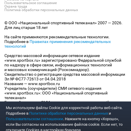
Пользовательское соглашение
Охрана труда
Политика обработки персональных данных
© ООО «Национальный спортивный телеканал» 2007 — 2026.
Для лиц старше 18 лет
На сайте применяются рекомендательные технологии.
Подробнее в
Правилах применения рекомендательных
технологий
Средство массовой информации сетевое издание
«www.sportbox.ru» зарегистрировано Федеральной службой
по надзору в сфере связи, информационных технологий
и массовых коммуникаций (Роскомнадзор).
Свидетельство о регистрации средства массовой информации
Эл № ФС77-72613 от 04.04.2018
Название — www.sportbox.ru
Учредитель (соучредители) СМИ сетевого издания
«www.sportbox.ru»: ООО «Национальный спортивный
телеканал»
Главный редактор СМИ сетевого издания «www.sportbox.ru»:
Конов В.А.
Мы используем файлы Сookie для корректной работы веб-сайта.
Номер телефона редакции СМИ сетевого издания
Подробнее в
Политике обработки персональных данных
и
«www.sportbox.ru»: +7 (495) 653 8419
Пользовательском соглашении
. Нажмите на кнопку «Хорошо»,
Адрес электронной почты редакции СМИ сетевого издания
если Вы согласны на использование файлов cookie. Если нет, то
«www.sportbox.ru»: editor@sportbox.ru
отключите Cookies в настройках браузера