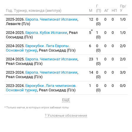
Г
Пр/
Год. Турнир, команда (амплуа)
М
(П)
АГ
НП
У
2025-2026.
Европа. Чемпионат Испании
,
12
0
0
0
1/0
Леванте (П/з)
(0)
*
2024-2025.
Европа. Кубок Испании
, Реал
5
1
0
0
1/0
Сосьедад (П/з)
(0)
2024-2025.
Еврокубки. Лига Европы.
6
0
0
0
2/0
Основной турнир
, Реал Сосьедад (П/з)
(0)
2024-2025.
Европа. Чемпионат Испании
,
23
1
0
0
2/0
Реал Сосьедад (П/з)
(0)
2023-2024.
Европа. Чемпионат Испании
,
14
0
0
0
3/0
Реал Сосьедад (П/з)
(0)
2023-2024.
Еврокубки. Лига чемпионов.
1
0
0
0
0/0
Основной турнир
, Реал Сосьедад (П/з)
(0)
ЕЩЕ
* Только матчи, в которых игрок забивал голы
? Условные обозначения