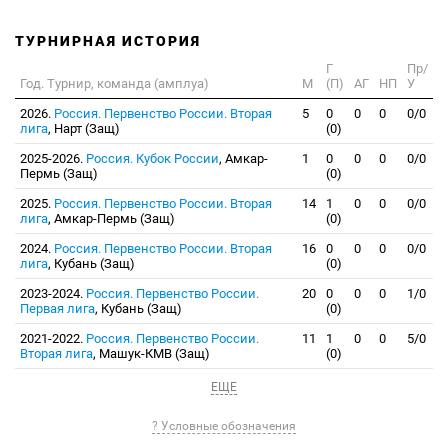
ТУРНИРНАЯ ИСТОРИЯ
Г
Пр/
Год. Турнир, команда (амплуа)
М
(П)
АГ
НП
У
2026.
Россия. Первенство России. Вторая
5
0
0
0
0/0
лига
, Нарт (Защ)
(0)
2025-2026.
Россия. Кубок России
, Амкар-
1
0
0
0
0/0
Пермь (Защ)
(0)
2025.
Россия. Первенство России. Вторая
14
1
0
0
0/0
лига
, Амкар-Пермь (Защ)
(0)
2024.
Россия. Первенство России. Вторая
16
0
0
0
0/0
лига
, Кубань (Защ)
(0)
2023-2024.
Россия. Первенство России.
20
0
0
0
1/0
Первая лига
, Кубань (Защ)
(0)
2021-2022.
Россия. Первенство России.
11
1
0
0
5/0
Вторая лига
, Машук-КМВ (Защ)
(0)
ЕЩЕ
? Условные обозначения