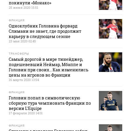
покинули «Монако»
25 июня 2020 15:51
ФРАНЦИЯ
Одноклубник Головина форвард
Слимани не знает, где продолжит
карьеру в следующем сезоне
23 мая 2020 02:45
ТРАНСФЕРЫ
Самый дорогой в мире тинейджер,
подешевевший Неймар, Мбаппе и
Головин при своих... Как изменились
цены на игроков во Франции
16 марта 2020 13:54
ФРАНЦИЯ
Головин попал в символическую
сборную тура чемпионата Франции по
версии L'Equipe
17 февраля 2020 14:01
ФРАНЦИЯ