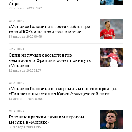
Анри
23 января 2020 13:57
ФРАНЦИЯ
«Монако» Головина в гостях забил три
гола «ПСЖ» и не проиграл в матче
13 января 2020 00:59
ФРАНЦИЯ
Один из лучших ассистентов
чемпионата Франции хочет покинуть
«Монако»
12 января 2020 11:57
ФРАНЦИЯ
«Монако» Головина с разгромным счетом проиграл
«Лиллю» и вылетел из Кубка французской лиги
18 декабря 2019 00:55
ФРАНЦИЯ
Головин признан лучшим игроком
месяца в «Монако»
30 ноября 2019 17:15