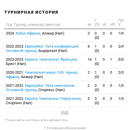
ТУРНИРНАЯ ИСТОРИЯ
Г
Пр/
Год. Турнир, команда (амплуа)
М
(П)
АГ
НП
У
2024.
Кубок Африки
, Алжир (Нап)
3
0
0
0
1/0
(0)
2022-2023.
Еврокубки. Лига конференций.
6
1
0
0
2/0
Основной турнир
, Андерлехт (Нап)
(0)
2022-2023.
Европа. Чемпионат Франции
,
16
1
0
1
5/0
Брест (Нап)
(0)
2020-2021.
Чемпионат мира. Отб. турнир.
2
1
0
0
2/0
Африка
, Алжир (Нап)
(0)
2021-2022.
Еврокубки. Лига чемпионов.
2
0
0
0
1/0
Основной турнир
, Спортинг (Нап)
(0)
2021-2022.
Европа. Чемпионат Португалии
,
5
3
0
0
1/0
Спортинг (Нап)
(0)
ЕЩЕ
* Только матчи, в которых игрок забивал голы
? Условные обозначения