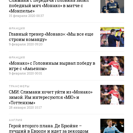
Слимани с передачи Головина забил
победный мяч «Монако» в матче с
«Монпелье»
15 февраля 2020 00:37
ФРАНЦИЯ
Главный тренер «Монако»: «Мы все еще
строим команду»
9 февраля 2020 09:20
ФРАНЦИЯ
«Монако» с Головиным вырвал победу в
игре с «Амьеном»
9 февраля 2020 00:01
ТРАНСФЕРЫ
СМИ: Слимани хочет уйти из «Монако»
зимой. Им интересуются «МЮ» и
«Тоттенхэм»
28 января 2020 10:17
АНГЛИЯ
Герой второго плана. Де Брюйне –
лучший в Европе и идет за рекордом