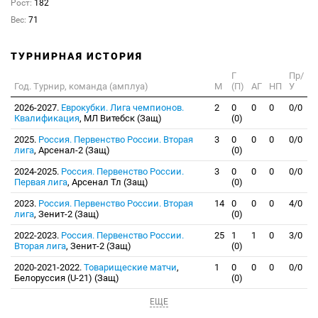
Рост:
182
Вес:
71
ТУРНИРНАЯ ИСТОРИЯ
Г
Пр/
Год. Турнир, команда (амплуа)
М
(П)
АГ
НП
У
2026-2027.
Еврокубки. Лига чемпионов.
2
0
0
0
0/0
Квалификация
, МЛ Витебск (Защ)
(0)
2025.
Россия. Первенство России. Вторая
3
0
0
0
0/0
лига
, Арсенал-2 (Защ)
(0)
2024-2025.
Россия. Первенство России.
3
0
0
0
0/0
Первая лига
, Арсенал Тл (Защ)
(0)
2023.
Россия. Первенство России. Вторая
14
0
0
0
4/0
лига
, Зенит-2 (Защ)
(0)
2022-2023.
Россия. Первенство России.
25
1
1
0
3/0
Вторая лига
, Зенит-2 (Защ)
(0)
2020-2021-2022.
Товарищеские матчи
,
1
0
0
0
0/0
Белоруссия (U-21) (Защ)
(0)
ЕЩЕ