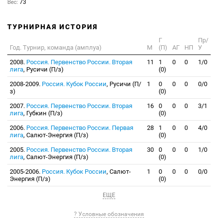
Вес:
73
ТУРНИРНАЯ ИСТОРИЯ
Г
Пр/
Год. Турнир, команда (амплуа)
М
(П)
АГ
НП
У
2008.
Россия. Первенство России. Вторая
11
1
0
0
1/0
лига
, Русичи (П/з)
(0)
2008-2009.
Россия. Кубок России
, Русичи (П/
1
0
0
0
0/0
з)
(0)
2007.
Россия. Первенство России. Вторая
16
0
0
0
3/1
лига
, Губкин (П/з)
(0)
2006.
Россия. Первенство России. Первая
28
1
0
0
4/0
лига
, Салют-Энергия (П/з)
(0)
2005.
Россия. Первенство России. Вторая
30
0
0
0
1/0
лига
, Салют-Энергия (П/з)
(0)
2005-2006.
Россия. Кубок России
, Салют-
1
0
0
0
0/0
Энергия (П/з)
(0)
ЕЩЕ
? Условные обозначения