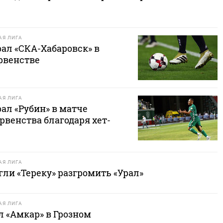
Я ЛИГА
ал «СКА-Хабаровск» в
рвенстве
Я ЛИГА
ал «Рубин» в матче
рвенства благодаря хет-
Я ЛИГА
ли «Тереку» разгромить «Урал»
Я ЛИГА
л «Амкар» в Грозном