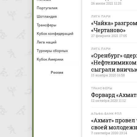
26 июля 2021 11:25
Португалия
Шотландия
ЛИГА ПАРИ
«Чайка» разгро
Трансферы
«Чертаново»
Кубок конфедераций
27 февраля 2021 17:05
Лига наций
ЛИГА ПАРИ
Турниры сборных
«Оренбург» оде
Кубок Америки
«Нефтехимиком»
сыграли вничь
Россия
15 ноября 2020 16:58
ТРАНСФЕРЫ
Форвард «Ахмат
12 октября 2020 11:12
АЛЬФА-БАНК РПЛ
«Ахмат» провел
своей молодеж
7 сентября 2020 23:14