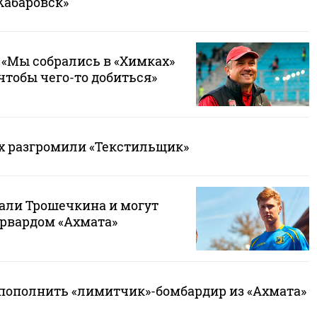
Хабаровск»
 «Мы собрались в «Химках»
 чтобы чего-то добиться»
ях разгромили «Текстильщик»
али Трошечкина и могут
рвардом «Ахмата»
пополнить «лимитчик»-бомбардир из «Ахмата»