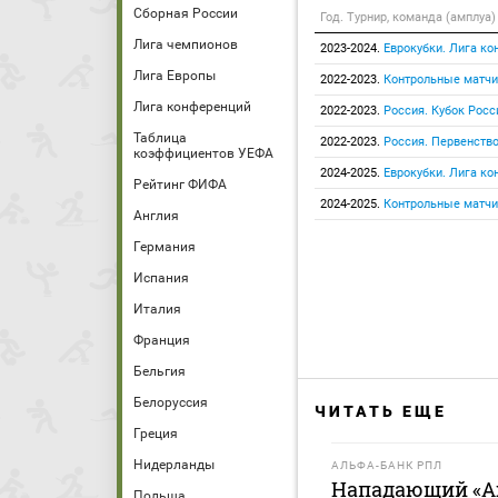
Сборная России
Год. Турнир, команда (амплуа)
Лига чемпионов
2023-2024.
Еврокубки. Лига к
Лига Европы
2022-2023.
Контрольные матчи
Лига конференций
2022-2023.
Россия. Кубок Росс
Таблица
2022-2023.
Россия. Первенство
коэффициентов УЕФА
2024-2025.
Еврокубки. Лига к
Рейтинг ФИФА
2024-2025.
Контрольные матчи
Англия
Германия
Испания
Италия
Франция
Бельгия
Белоруссия
ЧИТАТЬ ЕЩЕ
Греция
Нидерланды
АЛЬФА-БАНК РПЛ
Нападающий «Ах
Польша