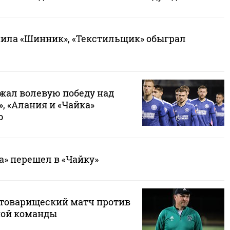
мила «Шинник», «Текстильщик» обыграл
ржал волевую победу над
, «Алания и «Чайка»
ю
а» перешел в «Чайку»
 товарищеский матч против
ной команды