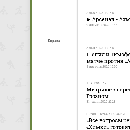
АЛЬФА-БАНК РПЛ
Арсенал - Ах
9 августа 2020 19:44
Европа
АЛЬФА-БАНК РПЛ
Шелия и Тимофе
матче против «
9 августа 2020 18:10
ТРАНСФЕРЫ
Митришев перейд
Грозном
31 июля 2020 21:28
FONBET КУБОК РОССИИ
«Все вопросы ре
«Химки» готовя