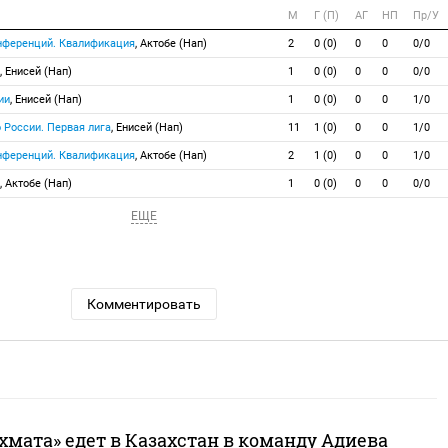
М
Г (П)
АГ
НП
Пр/У
онференций. Квалификация
, Актобе (Нап)
2
0 (0)
0
0
0/0
, Енисей (Нап)
1
0 (0)
0
0
0/0
ии
, Енисей (Нап)
1
0 (0)
0
0
1/0
 России. Первая лига
, Енисей (Нап)
11
1 (0)
0
0
1/0
онференций. Квалификация
, Актобе (Нап)
2
1 (0)
0
0
1/0
, Актобе (Нап)
1
0 (0)
0
0
0/0
ЕЩЕ
Комментировать
мата» едет в Казахстан в команду Адиева