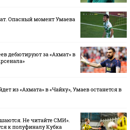
мат. Опасный момент Умаева
ев дебютируют за «Ахмат» в
Арсенала»
ет из «Ахмата» в «Чайку», Умаев останется в
шаются. Не читайте СМИ».
тся к полуфиналу Кубка