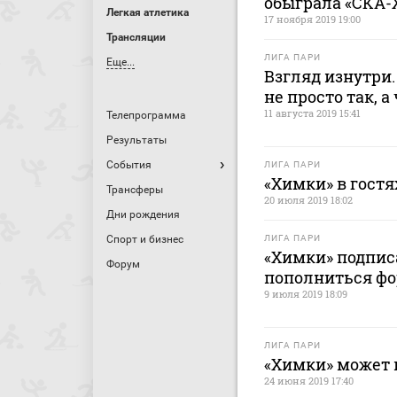
обыграла «СКА-
Легкая атлетика
17 ноября 2019 19:00
Трансляции
ЛИГА ПАРИ
Еще...
Взгляд изнутри.
не просто так, а
11 августа 2019 15:41
Телепрограмма
Результаты
События
ЛИГА ПАРИ
«Химки» в гост
Трансферы
20 июля 2019 18:02
Дни рождения
Спорт и бизнес
ЛИГА ПАРИ
«Химки» подпис
Форум
пополниться фо
9 июля 2019 18:09
ЛИГА ПАРИ
«Химки» может 
24 июня 2019 17:40