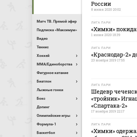
России
8 июня 2020 20:02
Матч ТВ. Прямой эфир
ЛИГА ПАРИ
«Химки» покида
Подписка «Максимум»
1 июня 2020 18:39
Видео
Теннис
ЛИГА ПАРИ
«Краснодар-2» д
Хоккей
23 ноября 2019 17:55
MMA/Единоборства
Фигурное катание
Биатлон
ЛИГА ПАРИ
Лыжные гонки
Шедевр чеченск
«тройник» Игна
Бокс
«Спартака-2»
Допинг
17 ноября 2019 22:17
Олимпийские игры
Формула-1
ЛИГА ПАРИ
«Химки» одержал
Баскетбол