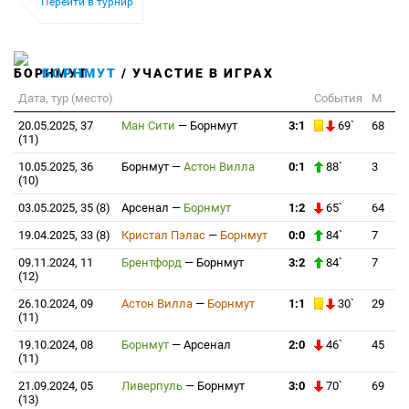
Перейти в турнир
БОРНМУТ
/ УЧАСТИЕ В ИГРАХ
Дата, тур (место)
События
М
20.05.2025, 37
Ман Сити
—
Борнмут
3:1
69`
68
(11)
10.05.2025, 36
Борнмут
—
Астон Вилла
0:1
88`
3
(10)
03.05.2025, 35 (8)
Арсенал
—
Борнмут
1:2
65`
64
19.04.2025, 33 (8)
Кристал Пэлас
—
Борнмут
0:0
84`
7
09.11.2024, 11
Брентфорд
—
Борнмут
3:2
84`
7
(12)
26.10.2024, 09
Астон Вилла
—
Борнмут
1:1
30`
29
(11)
19.10.2024, 08
Борнмут
—
Арсенал
2:0
46`
45
(11)
21.09.2024, 05
Ливерпуль
—
Борнмут
3:0
70`
69
(13)