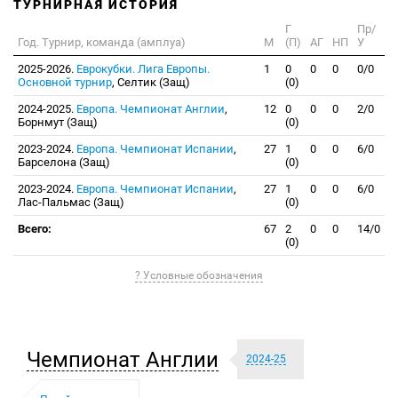
ТУРНИРНАЯ ИСТОРИЯ
Г
Пр/
Год. Турнир, команда (амплуа)
М
(П)
АГ
НП
У
2025-2026.
Еврокубки. Лига Европы.
1
0
0
0
0/0
Основной турнир
, Селтик (Защ)
(0)
2024-2025.
Европа. Чемпионат Англии
,
12
0
0
0
2/0
Борнмут (Защ)
(0)
2023-2024.
Европа. Чемпионат Испании
,
27
1
0
0
6/0
Барселона (Защ)
(0)
2023-2024.
Европа. Чемпионат Испании
,
27
1
0
0
6/0
Лас-Пальмас (Защ)
(0)
Всего:
67
2
0
0
14/0
(0)
? Условные обозначения
Чемпионат Англии
2024-25