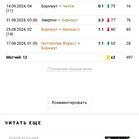
14.09.2024, 04
Борнмут
—
Челси
0:1
75`
16
(11)
31.08.2024, 03 (8)
Эвертон
—
Борнмут
2:3
77`
76
25.08.2024, 02
Борнмут
—
Ньюкасл
1:1
86`
85
(14)
17.08.2024, 01 (9)
Ноттингем Форест
—
1:1
63`
28
Борнмут
Матчей: 12
x2
497
? Условные обозначения
Комментировать
ЧИТАТЬ ЕЩЕ
КУБОК ИСПАНИИ