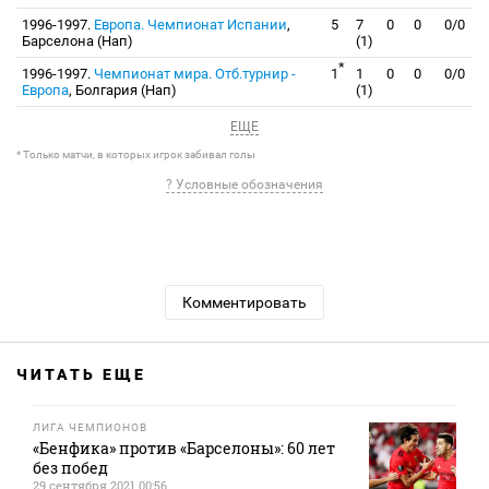
1996-1997.
Европа. Чемпионат Испании
,
5
7
0
0
0/0
Барселона (Нап)
(1)
*
1996-1997.
Чемпионат мира. Отб.турнир -
1
1
0
0
0/0
Европа
, Болгария (Нап)
(1)
ЕЩЕ
* Только матчи, в которых игрок забивал голы
? Условные обозначения
Комментировать
ЧИТАТЬ ЕЩЕ
ЛИГА ЧЕМПИОНОВ
«Бенфика» против «Барселоны»: 60 лет
без побед
29 сентября 2021 00:56