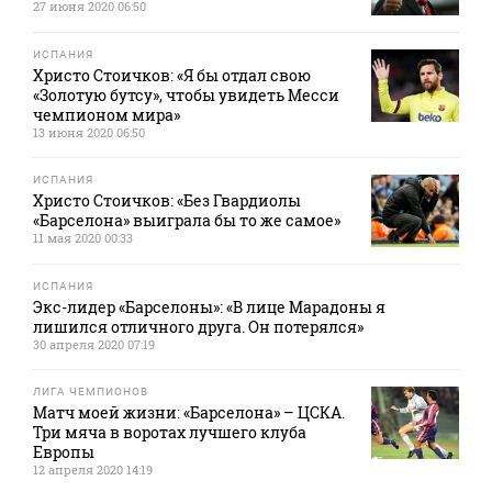
27 июня 2020 06:50
ИСПАНИЯ
Христо Стоичков: «Я бы отдал свою
«Золотую бутсу», чтобы увидеть Месси
чемпионом мира»
13 июня 2020 06:50
ИСПАНИЯ
Христо Стоичков: «Без Гвардиолы
«Барселона» выиграла бы то же самое»
11 мая 2020 00:33
ИСПАНИЯ
Экс-лидер «Барселоны»: «В лице Марадоны я
лишился отличного друга. Он потерялся»
30 апреля 2020 07:19
ЛИГА ЧЕМПИОНОВ
Матч моей жизни: «Барселона» – ЦСКА.
Три мяча в воротах лучшего клуба
Европы
12 апреля 2020 14:19