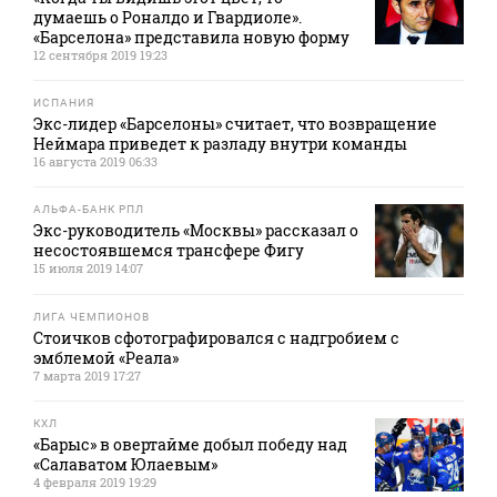
думаешь о Роналдо и Гвардиоле».
«Барселона» представила новую форму
12 сентября 2019 19:23
ИСПАНИЯ
Экс-лидер «Барселоны» считает, что возвращение
Неймара приведет к разладу внутри команды
16 августа 2019 06:33
АЛЬФА-БАНК РПЛ
Экс-руководитель «Москвы» рассказал о
несостоявшемся трансфере Фигу
15 июля 2019 14:07
ЛИГА ЧЕМПИОНОВ
Стоичков сфотографировался с надгробием с
эмблемой «Реала»
7 марта 2019 17:27
КХЛ
«Барыс» в овертайме добыл победу над
«Салаватом Юлаевым»
4 февраля 2019 19:29