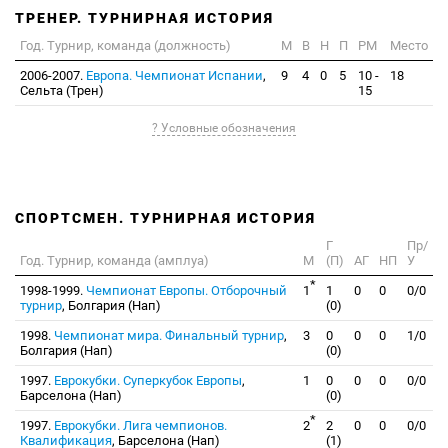
ТРЕНЕР. ТУРНИРНАЯ ИСТОРИЯ
Год. Турнир, команда (должность)
М
В
Н
П
РМ
Место
2006-2007.
Европа. Чемпионат Испании
,
9
4
0
5
10 -
18
Сельта (Трен)
15
? Условные обозначения
СПОРТСМЕН. ТУРНИРНАЯ ИСТОРИЯ
Г
Пр/
Год. Турнир, команда (амплуа)
М
(П)
АГ
НП
У
*
1998-1999.
Чемпионат Европы. Отборочный
1
1
0
0
0/0
турнир
, Болгария (Нап)
(0)
1998.
Чемпионат мира. Финальный турнир
,
3
0
0
0
1/0
Болгария (Нап)
(0)
1997.
Еврокубки. Суперкубок Европы
,
1
0
0
0
0/0
Барселона (Нап)
(0)
*
1997.
Еврокубки. Лига чемпионов.
2
2
0
0
0/0
Квалификация
, Барселона (Нап)
(1)