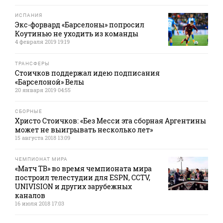
ИСПАНИЯ
Экс-форвард «Барселоны» попросил
Коутинью не уходить из команды
4 февраля 2019 19:19
ТРАНСФЕРЫ
Стоичков поддержал идею подписания
«Барселоной» Велы
20 января 2019 04:55
СБОРНЫЕ
Христо Стоичков: «Без Месси эта сборная Аргентины
может не выигрывать несколько лет»
15 августа 2018 13:09
ЧЕМПИОНАТ МИРА
«Матч ТВ» во время чемпионата мира
построил телестудии для ESPN, CCTV,
UNIVISION и других зарубежных
каналов
16 июля 2018 17:03