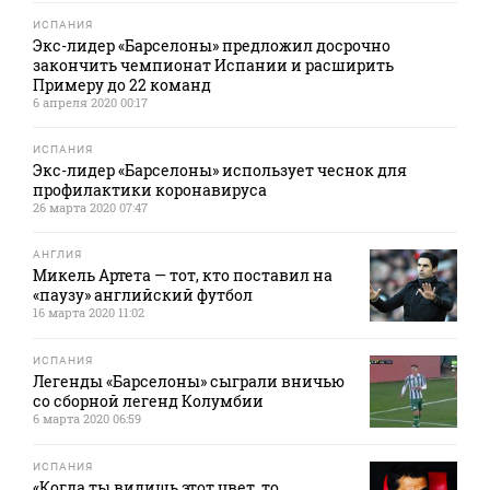
ИСПАНИЯ
Экс-лидер «Барселоны» предложил досрочно
закончить чемпионат Испании и расширить
Примеру до 22 команд
6 апреля 2020 00:17
ИСПАНИЯ
Экс-лидер «Барселоны» использует чеснок для
профилактики коронавируса
26 марта 2020 07:47
АНГЛИЯ
Микель Артета — тот, кто поставил на
«паузу» английский футбол
16 марта 2020 11:02
ИСПАНИЯ
Легенды «Барселоны» сыграли вничью
со сборной легенд Колумбии
6 марта 2020 06:59
ИСПАНИЯ
«Когда ты видишь этот цвет, то