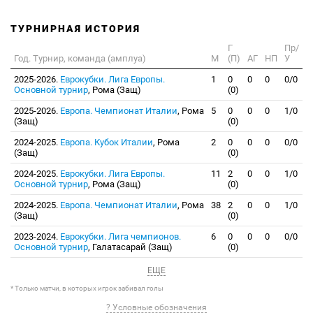
ТУРНИРНАЯ ИСТОРИЯ
Г
Пр/
Год. Турнир, команда (амплуа)
М
(П)
АГ
НП
У
2025-2026.
Еврокубки. Лига Европы.
1
0
0
0
0/0
Основной турнир
, Рома (Защ)
(0)
2025-2026.
Европа. Чемпионат Италии
, Рома
5
0
0
0
1/0
(Защ)
(0)
2024-2025.
Европа. Кубок Италии
, Рома
2
0
0
0
0/0
(Защ)
(0)
2024-2025.
Еврокубки. Лига Европы.
11
2
0
0
1/0
Основной турнир
, Рома (Защ)
(0)
2024-2025.
Европа. Чемпионат Италии
, Рома
38
2
0
0
1/0
(Защ)
(0)
2023-2024.
Еврокубки. Лига чемпионов.
6
0
0
0
0/0
Основной турнир
, Галатасарай (Защ)
(0)
ЕЩЕ
* Только матчи, в которых игрок забивал голы
? Условные обозначения