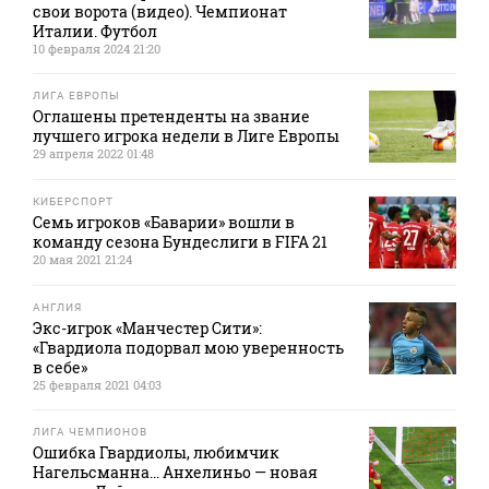
свои ворота (видео). Чемпионат
Италии. Футбол
10 февраля 2024 21:20
ЛИГА ЕВРОПЫ
Оглашены претенденты на звание
лучшего игрока недели в Лиге Европы
29 апреля 2022 01:48
КИБЕРСПОРТ
Семь игроков «Баварии» вошли в
команду сезона Бундеслиги в FIFA 21
20 мая 2021 21:24
АНГЛИЯ
Экс-игрок «Манчестер Сити»:
«Гвардиола подорвал мою уверенность
в себе»
25 февраля 2021 04:03
ЛИГА ЧЕМПИОНОВ
Ошибка Гвардиолы, любимчик
Нагельсманна... Анхелиньо — новая