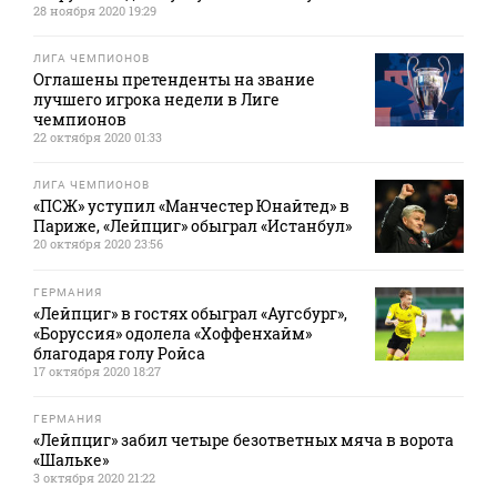
28 ноября 2020 19:29
ЛИГА ЧЕМПИОНОВ
Оглашены претенденты на звание
лучшего игрока недели в Лиге
чемпионов
22 октября 2020 01:33
ЛИГА ЧЕМПИОНОВ
«ПСЖ» уступил «Манчестер Юнайтед» в
Париже, «Лейпциг» обыграл «Истанбул»
20 октября 2020 23:56
ГЕРМАНИЯ
«Лейпциг» в гостях обыграл «Аугсбург»,
«Боруссия» одолела «Хоффенхайм»
благодаря голу Ройса
17 октября 2020 18:27
ГЕРМАНИЯ
«Лейпциг» забил четыре безответных мяча в ворота
«Шальке»
3 октября 2020 21:22