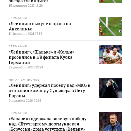
звезда «Лейпцига»
15 февраля 2021 16:29
ГЕРМАНИЯ
«Лейпциг» выкупил права на
Анхелиньо
11 февраля 2021 17:56
ГЕРМАНИЯ
«Лейпциг», «Шальке» и «Кельн»
пробились в 1/8 финала Кубка
Германии
22 декабря 2020 22:29
ЛИГА ЧЕМПИОНОВ
«Лейпциг» удержал победу над «МЮ» и
отправил команду Сульшера в Лигу
Европы
9 декабря 2020 00:55
ГЕРМАНИЯ
«Бавария» одержала волевую победу
над «Штутгартом», дортмундская
«Боруссия» дома уступила «Кельну»