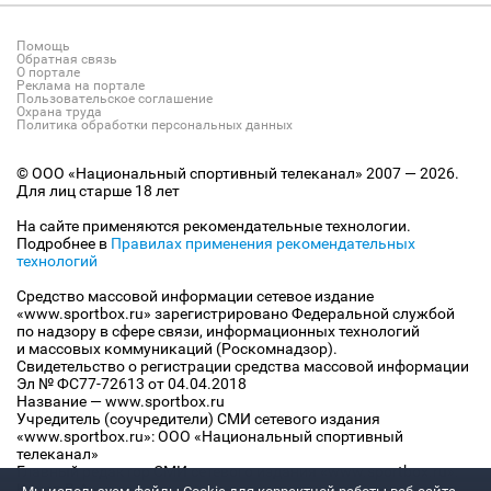
Помощь
Обратная связь
О портале
Реклама на портале
Пользовательское соглашение
Охрана труда
Политика обработки персональных данных
© ООО «Национальный спортивный телеканал» 2007 — 2026.
Для лиц старше 18 лет
На сайте применяются рекомендательные технологии.
Подробнее в
Правилах применения рекомендательных
технологий
Средство массовой информации сетевое издание
«www.sportbox.ru» зарегистрировано Федеральной службой
по надзору в сфере связи, информационных технологий
и массовых коммуникаций (Роскомнадзор).
Свидетельство о регистрации средства массовой информации
Эл № ФС77-72613 от 04.04.2018
Название — www.sportbox.ru
Учредитель (соучредители) СМИ сетевого издания
«www.sportbox.ru»: ООО «Национальный спортивный
телеканал»
Главный редактор СМИ сетевого издания «www.sportbox.ru»:
Конов В.А.