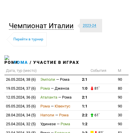
Чемпионат Италии
2023-24
Перейти в турнир
РОМА
/ УЧАСТИЕ В ИГРАХ
Дата, тур (место)
События
М
26.05.2024, 38 (6)
Эмполи
—
Рома
2:1
90
19.05.2024, 37 (6)
Рома
—
Дженоа
1:0
81`
80
12.05.2024, 36 (6)
Аталанта
—
Рома
2:1
90
05.05.2024, 35 (6)
Рома
—
Ювентус
1:1
90
28.04.2024, 34 (5)
Наполи
—
Рома
2:2
61`
30
25.04.2024, 32 (5)
Удинезе
—
Рома
1:2
90
22.04.2024, 33 (5)
Рома
—
Болонья
1:3
52`
51