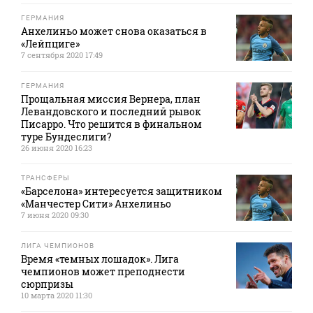
ГЕРМАНИЯ
Анхелиньо может снова оказаться в
«Лейпциге»
7 сентября 2020 17:49
ГЕРМАНИЯ
Прощальная миссия Вернера, план
Левандовского и последний рывок
Писарро. Что решится в финальном
туре Бундеслиги?
26 июня 2020 16:23
ТРАНСФЕРЫ
«Барселона» интересуется защитником
«Манчестер Сити» Анхелиньо
7 июня 2020 09:30
ЛИГА ЧЕМПИОНОВ
Время «темных лошадок». Лига
чемпионов может преподнести
сюрпризы
10 марта 2020 11:30