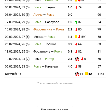
06.04.2024, 31 (5)
Рома
—
Лацио
1:0
79`
78
01.04.2024, 30 (5)
Лечче
—
Рома
0:0
90
17.03.2024, 29 (5)
Рома
—
Сассуоло
1:0
37`
54
10.03.2024, 28 (5)
Фиорентина
—
Рома
2:2
80`
79
02.03.2024, 27 (5)
Монца
—
Рома
1:4
59`
58
26.02.2024, 26 (6)
Рома
—
Торино
3:2
64`
63
18.02.2024, 25 (6)
Фрозиноне
—
Рома
0:3
82`
81
10.02.2024, 24 (7)
Рома
—
Интер
2:4
61`
60
05.02.2024, 23 (6)
Рома
—
Кальяри
4:0
58`
57
Матчей: 16
x1
x2
1141
? Условные обозначения
Комментировать