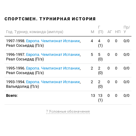
СПОРТСМЕН. ТУРНИРНАЯ ИСТОРИЯ
Г
Пр/
Год. Турнир, команда (амплуа)
М
(П)
АГ
НП
У
1997-1998.
Европа. Чемпионат Испании
,
4
4
0
0
0/0
Реал Сосьедад (П/з)
(1)
1996-1997.
Европа. Чемпионат Испании
,
5
5
0
0
0/0
Реал Сосьедад (П/з)
(0)
1995-1996.
Европа. Чемпионат Испании
,
2
2
0
0
0/0
Реал Сосьедад (П/з)
(0)
1993-1994.
Европа. Чемпионат Испании
,
2
2
0
0
0/0
Вальядолид (П/з)
(0)
Всего:
13
13
0
0
0/0
(1)
? Условные обозначения