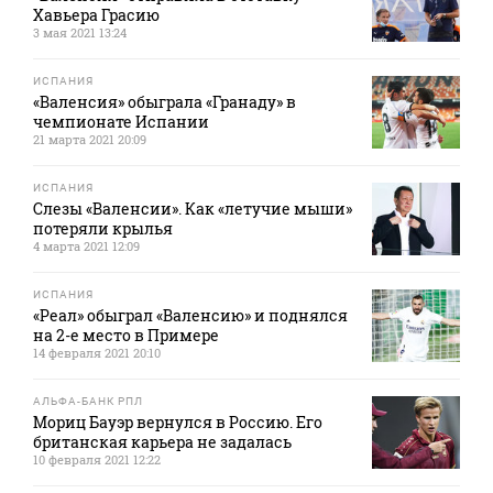
Хавьера Грасию
3 мая 2021 13:24
ИСПАНИЯ
«Валенсия» обыграла «Гранаду» в
чемпионате Испании
21 марта 2021 20:09
ИСПАНИЯ
Слезы «Валенсии». Как «летучие мыши»
потеряли крылья
4 марта 2021 12:09
ИСПАНИЯ
«Реал» обыграл «Валенсию» и поднялся
на 2-е место в Примере
14 февраля 2021 20:10
АЛЬФА-БАНК РПЛ
Мориц Бауэр вернулся в Россию. Его
британская карьера не задалась
10 февраля 2021 12:22