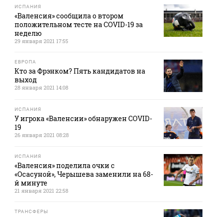
ИСПАНИЯ
«Валенсия» сообщила о втором
положительном тесте на COVID-19 за
неделю
29 января 2021 17:55
ЕВРОПА
Кто за Фрэнком? Пять кандидатов на
выход
28 января 2021 14:08
ИСПАНИЯ
У игрока «Валенсии» обнаружен COVID-
19
26 января 2021 08:28
ИСПАНИЯ
«Валенсия» поделила очки с
«Осасуной», Черышева заменили на 68-
й минуте
21 января 2021 22:58
ТРАНСФЕРЫ