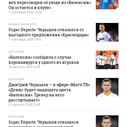
вел переговоров об уходе из «Валенсии».
Он остается в клубе»
7 сентября 2020 12:24
АЛЬФА-БАНК РПЛ
Super Deporte: Черышев отказался от
выгодного предложения «Краснодара»
7 сентября 2020 09:01
ИСПАНИЯ
«Валенсия» сообщила о случае
коронавируса у одного из игроков
26 августа 2020 12:01
ИСПАНИЯ
Дмитрий Черышев — в эфире «Матч ТВ»:
«Денис будет защищать цвета
«Валенсии». Тренер на него
рассчитывает»
13 августа 2020 21:48
ИСПАНИЯ
Super Deporte: Черышев отказался