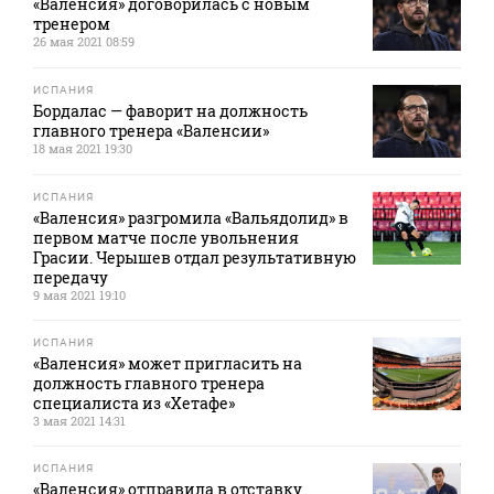
«Валенсия» договорилась с новым
тренером
26 мая 2021 08:59
ИСПАНИЯ
Бордалас — фаворит на должность
главного тренера «Валенсии»
18 мая 2021 19:30
ИСПАНИЯ
«Валенсия» разгромила «Вальядолид» в
первом матче после увольнения
Грасии. Черышев отдал результативную
передачу
9 мая 2021 19:10
ИСПАНИЯ
«Валенсия» может пригласить на
должность главного тренера
специалиста из «Хетафе»
3 мая 2021 14:31
ИСПАНИЯ
«Валенсия» отправила в отставку