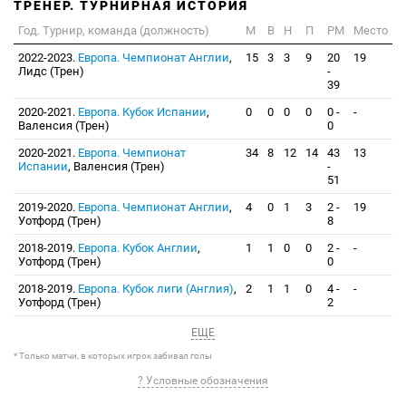
ТРЕНЕР. ТУРНИРНАЯ ИСТОРИЯ
Год. Турнир, команда (должность)
М
В
Н
П
РМ
Место
2022-2023.
Европа. Чемпионат Англии
,
15
3
3
9
20
19
Лидс (Трен)
-
39
2020-2021.
Европа. Кубок Испании
,
0
0
0
0
0 -
-
Валенсия (Трен)
0
2020-2021.
Европа. Чемпионат
34
8
12
14
43
13
Испании
, Валенсия (Трен)
-
51
2019-2020.
Европа. Чемпионат Англии
,
4
0
1
3
2 -
19
Уотфорд (Трен)
8
2018-2019.
Европа. Кубок Англии
,
1
1
0
0
2 -
-
Уотфорд (Трен)
0
2018-2019.
Европа. Кубок лиги (Англия)
,
2
1
1
0
4 -
-
Уотфорд (Трен)
2
ЕЩЕ
* Только матчи, в которых игрок забивал голы
? Условные обозначения