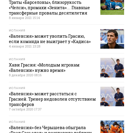
Траты «Барселоны», близорукость
«Челси», промахи «Зенита»… Главные
трансферные провалы десятилетия
8 января 2021 15:14
ИСПАНИЯ
«Валенсия» может уволить Грасию,
если команда не выиграет у «Кадиса»
4 января 2021 23:28
ИСПАНИЯ
Хави Грасия: «Молодым игрокам
«Валенсии» нужно время»
8 декабря 2020 08:16
ИСПАНИЯ
«Валенсия» может расстаться с
Грасией. Тренер недоволен отсутствием
трансферов
7 октября 2020 17:37
ИСПАНИЯ
«Валенсия» без Черышева обыграла
«Реал Сосьедад» и возглавила таблицу