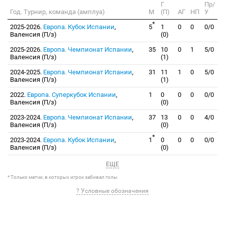
Г
Пр/
Год. Турнир, команда (амплуа)
М
(П)
АГ
НП
У
*
2025-2026.
Европа. Кубок Испании
,
5
1
0
0
0/0
Валенсия (П/з)
(0)
2025-2026.
Европа. Чемпионат Испании
,
35
10
0
1
5/0
Валенсия (П/з)
(1)
2024-2025.
Европа. Чемпионат Испании
,
31
11
1
0
5/0
Валенсия (П/з)
(1)
2022.
Европа. Суперкубок Испании
,
1
0
0
0
0/0
Валенсия (П/з)
(0)
2023-2024.
Европа. Чемпионат Испании
,
37
13
0
0
4/0
Валенсия (П/з)
(0)
*
2023-2024.
Европа. Кубок Испании
,
1
0
0
0
0/0
Валенсия (П/з)
(0)
ЕЩЕ
* Только матчи, в которых игрок забивал голы
? Условные обозначения