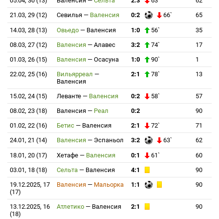
05.04, 30 (13)
Валенсия
—
Сельта
2:3
63`
62
21.03, 29 (12)
Севилья
—
Валенсия
0:2
66`
65
14.03, 28 (13)
Овьедо
—
Валенсия
1:0
56`
35
08.03, 27 (12)
Валенсия
—
Алавес
3:2
74`
17
01.03, 26 (15)
Валенсия
—
Осасуна
1:0
90`
1
22.02, 25 (16)
Вильярреал
—
2:1
78`
13
Валенсия
15.02, 24 (15)
Леванте
—
Валенсия
0:2
58`
57
08.02, 23 (18)
Валенсия
—
Реал
0:2
90
01.02, 22 (16)
Бетис
—
Валенсия
2:1
72`
71
24.01, 21 (14)
Валенсия
—
Эспаньол
3:2
63`
62
18.01, 20 (17)
Хетафе
—
Валенсия
0:1
61`
60
03.01, 18 (18)
Сельта
—
Валенсия
4:1
90
19.12.2025, 17
Валенсия
—
Мальорка
1:1
90
(17)
13.12.2025, 16
Атлетико
—
Валенсия
2:1
90
(18)