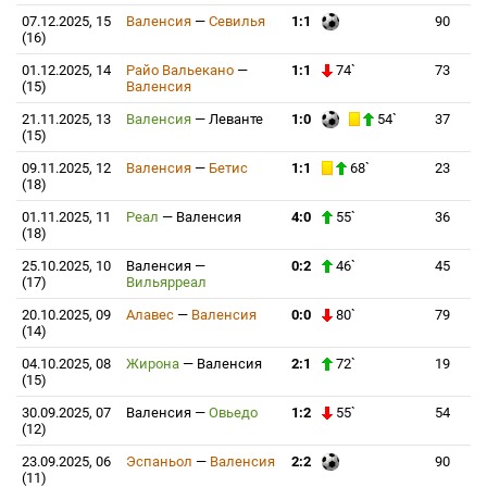
07.12.2025, 15
Валенсия
—
Севилья
1:1
90
(16)
01.12.2025, 14
Райо Вальекано
—
1:1
74`
73
(15)
Валенсия
21.11.2025, 13
Валенсия
—
Леванте
1:0
54`
37
(15)
09.11.2025, 12
Валенсия
—
Бетис
1:1
68`
23
(18)
01.11.2025, 11
Реал
—
Валенсия
4:0
55`
36
(18)
25.10.2025, 10
Валенсия
—
0:2
46`
45
(17)
Вильярреал
20.10.2025, 09
Алавес
—
Валенсия
0:0
80`
79
(14)
04.10.2025, 08
Жирона
—
Валенсия
2:1
72`
19
(15)
30.09.2025, 07
Валенсия
—
Овьедо
1:2
55`
54
(12)
23.09.2025, 06
Эспаньол
—
Валенсия
2:2
90
(11)