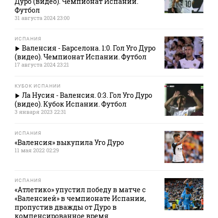
Дуро (видео). Чемпионат Испании.
Футбол
31 августа 2024 23:00
ИСПАНИЯ
Валенсия - Барселона. 1:0. Гол Уго Дуро
(видео). Чемпионат Испании. Футбол
17 августа 2024 23:21
КУБОК ИСПАНИИ
Ла Нусия - Валенсия. 0:3. Гол Уго Дуро
(видео). Кубок Испании. Футбол
3 января 2023 22:31
ИСПАНИЯ
«Валенсия» выкупила Уго Дуро
11 мая 2022 02:29
ИСПАНИЯ
«Атлетико» упустил победу в матче с
«Валенсией» в чемпионате Испании,
пропустив дважды от Дуро в
компенсированное время