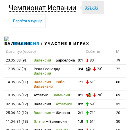
Чемпионат Испании
2025-26
Перейти в турнир
ВАЛЕНСИЯ
/ УЧАСТИЕ В ИГРАХ
Дата, тур (место)
События
М
23.05, 38 (9)
Валенсия
—
Барселона
3:1
80`
79
17.05, 37 (9)
Реал Сосьедад
—
3:4
73`
72
Валенсия
14.05, 36 (11)
Валенсия
—
Райо
1:1
61`
60
Вальекано
10.05, 35 (12)
Атлетик
—
Валенсия
0:1
70`
69
02.05, 34 (12)
Валенсия
—
Атлетико
0:2
59`
32
25.04, 32 (12)
Валенсия
—
Жирона
2:1
71`
20
11.04, 31 (13)
Эльче
—
Валенсия
1:0
61`
30