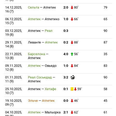
14.12.2025,
Сельта
—
Атлетик
2:0
80`
79
16 (7)
06.12.2025,
Атлетик
—
Атлетико
1:0
66`
65
15 (7)
03.12.2025,
Атлетик
—
Реал
0:3
90
19 (8)
29.11.2025,
Леванте
—
Атлетик
0:2
88`
87
14 (8)
22.11.2025,
Барселона
—
4:0
56`
35
13 (8)
Атлетик
09.11.2025,
Атлетик
—
Овьедо
1:0
84`
83
12 (8)
01.11.2025,
Реал Сосьедад
—
3:2
90
11 (9)
Атлетик
25.10.2025,
Атлетик
—
Хетафе
0:1
59`
58
10 (7)
19.10.2025,
Эльче
—
Атлетик
0:0
46`
45
09 (7)
04.10.2025,
Атлетик
—
Мальорка
2:1
62`
61