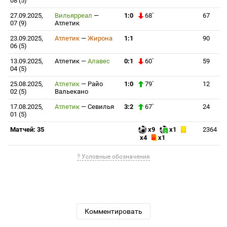
08 (5)
27.09.2025,
Вильярреал
—
1:0
68`
67
07 (9)
Атлетик
23.09.2025,
Атлетик
—
Жирона
1:1
90
06 (5)
13.09.2025,
Атлетик
—
Алавес
0:1
60`
59
04 (5)
25.08.2025,
Атлетик
—
Райо
1:0
79`
12
02 (5)
Вальекано
17.08.2025,
Атлетик
—
Севилья
3:2
67`
24
01 (5)
Матчей: 35
x9
x1
2364
x4
x1
? Условные обозначения
Комментировать