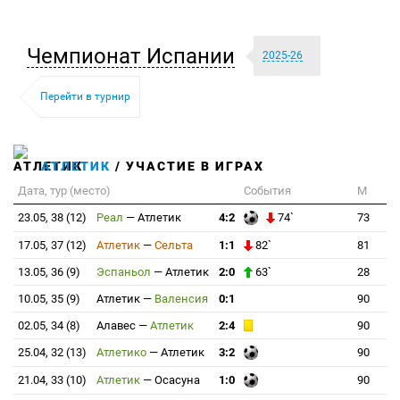
Чемпионат Испании
2025-26
Перейти в турнир
АТЛЕТИК
/ УЧАСТИЕ В ИГРАХ
Дата, тур (место)
События
М
23.05, 38 (12)
Реал
—
Атлетик
4:2
74`
73
17.05, 37 (12)
Атлетик
—
Сельта
1:1
82`
81
13.05, 36 (9)
Эспаньол
—
Атлетик
2:0
63`
28
10.05, 35 (9)
Атлетик
—
Валенсия
0:1
90
02.05, 34 (8)
Алавес
—
Атлетик
2:4
90
25.04, 32 (13)
Атлетико
—
Атлетик
3:2
90
21.04, 33 (10)
Атлетик
—
Осасуна
1:0
90