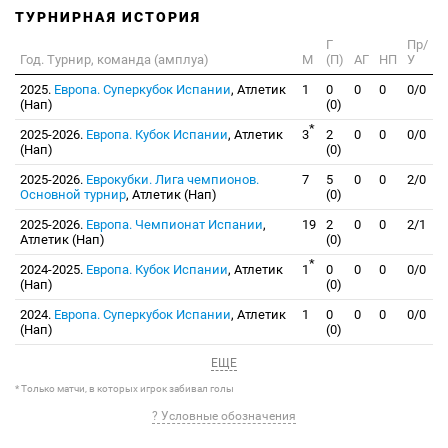
ТУРНИРНАЯ ИСТОРИЯ
Г
Пр/
Год. Турнир, команда (амплуа)
М
(П)
АГ
НП
У
2025.
Европа. Суперкубок Испании
, Атлетик
1
0
0
0
0/0
(Нап)
(0)
*
2025-2026.
Европа. Кубок Испании
, Атлетик
3
2
0
0
0/0
(Нап)
(0)
2025-2026.
Еврокубки. Лига чемпионов.
7
5
0
0
2/0
Основной турнир
, Атлетик (Нап)
(0)
2025-2026.
Европа. Чемпионат Испании
,
19
2
0
0
2/1
Атлетик (Нап)
(0)
*
2024-2025.
Европа. Кубок Испании
, Атлетик
1
0
0
0
0/0
(Нап)
(0)
2024.
Европа. Суперкубок Испании
, Атлетик
1
0
0
0
0/0
(Нап)
(0)
ЕЩЕ
* Только матчи, в которых игрок забивал голы
? Условные обозначения