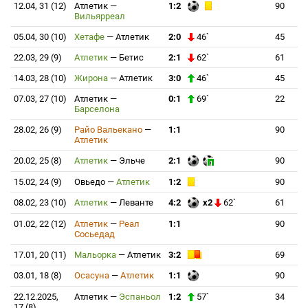
12.04, 31 (12)
Атлетик
—
1:2
90
Вильярреал
05.04, 30 (10)
Хетафе
—
Атлетик
2:0
46`
45
22.03, 29 (9)
Атлетик
—
Бетис
2:1
62`
61
14.03, 28 (10)
Жирона
—
Атлетик
3:0
46`
45
07.03, 27 (10)
Атлетик
—
0:1
69`
22
Барселона
28.02, 26 (9)
Райо Вальекано
—
1:1
90
Атлетик
20.02, 25 (8)
Атлетик
—
Эльче
2:1
90
15.02, 24 (9)
Овьедо
—
Атлетик
1:2
90
08.02, 23 (10)
Атлетик
—
Леванте
4:2
x2
62`
61
01.02, 22 (12)
Атлетик
—
Реал
1:1
90
Сосьедад
17.01, 20 (11)
Мальорка
—
Атлетик
3:2
69
03.01, 18 (8)
Осасуна
—
Атлетик
1:1
90
22.12.2025,
Атлетик
—
Эспаньол
1:2
57`
34
17 (8)