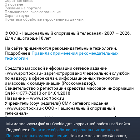
Обратная связь
О портале
Реклама на портале
Пользовательское соглашение
Охрана труда
Политика обработки персональных данных
© ООО «Национальный спортивный телеканал» 2007 — 2026.
Для лиц старше 18 лет
На сайте применяются рекомендательные технологии.
Подробнее в
Правилах применения рекомендательных
технологий
Средство массовой информации сетевое издание
«www.sportbox.ru» зарегистрировано Федеральной службой
по надзору в сфере связи, информационных технологий
и массовых коммуникаций (Роскомнадзор).
Свидетельство о регистрации средства массовой информации
Эл № ФС77-72613 от 04.04.2018
Название — www.sportbox.ru
Учредитель (соучредители) СМИ сетевого издания
«www.sportbox.ru»: ООО «Национальный спортивный
телеканал»
Главный редактор СМИ сетевого издания «www.sportbox.ru»:
Конов В.А.
Мы используем файлы Сookie для корректной работы веб-сайта.
Номер телефона редакции СМИ сетевого издания
Подробнее в
Политике обработки персональных данных
и
«www.sportbox.ru»: +7 (495) 653 8419
Пользовательском соглашении
. Нажмите на кнопку «Хорошо»,
Адрес электронной почты редакции СМИ сетевого издания