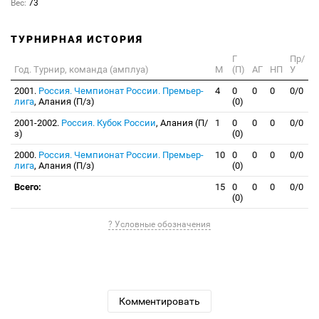
Вес:
73
ТУРНИРНАЯ ИСТОРИЯ
Г
Пр/
Год. Турнир, команда (амплуа)
М
(П)
АГ
НП
У
2001.
Россия. Чемпионат России. Премьер-
4
0
0
0
0/0
лига
, Алания (П/з)
(0)
2001-2002.
Россия. Кубок России
, Алания (П/
1
0
0
0
0/0
з)
(0)
2000.
Россия. Чемпионат России. Премьер-
10
0
0
0
0/0
лига
, Алания (П/з)
(0)
Всего:
15
0
0
0
0/0
(0)
? Условные обозначения
Комментировать