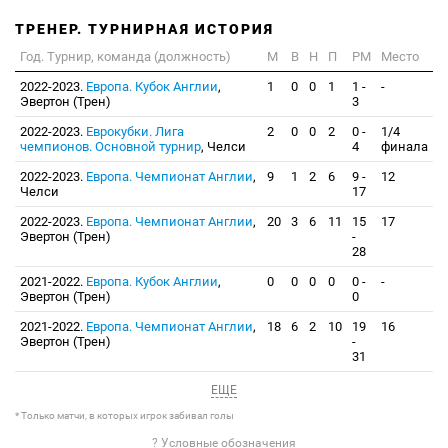
ТРЕНЕР. ТУРНИРНАЯ ИСТОРИЯ
Год. Турнир, команда (должность)
М
В
Н
П
РМ
Место
2022-2023.
Европа. Кубок Англии
,
1
0
0
1
1 -
-
Эвертон (Трен)
3
2022-2023.
Еврокубки. Лига
2
0
0
2
0 -
1/4
чемпионов. Основной турнир
, Челси
4
финала
2022-2023.
Европа. Чемпионат Англии
,
9
1
2
6
9 -
12
Челси
17
2022-2023.
Европа. Чемпионат Англии
,
20
3
6
11
15
17
Эвертон (Трен)
-
28
2021-2022.
Европа. Кубок Англии
,
0
0
0
0
0 -
-
Эвертон (Трен)
0
2021-2022.
Европа. Чемпионат Англии
,
18
6
2
10
19
16
Эвертон (Трен)
-
31
ЕЩЕ
* Только матчи, в которых игрок забивал голы
? Условные обозначения