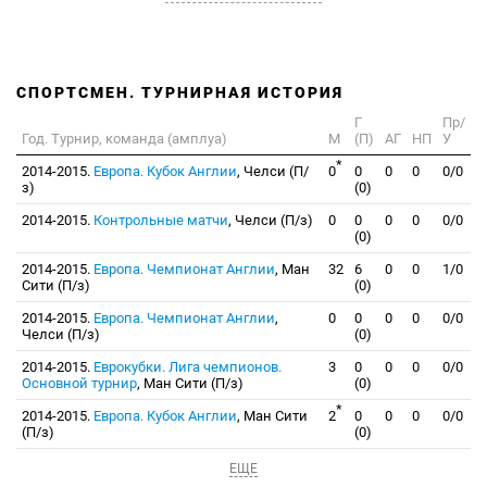
СПОРТСМЕН. ТУРНИРНАЯ ИСТОРИЯ
Г
Пр/
Год. Турнир, команда (амплуа)
М
(П)
АГ
НП
У
*
2014-2015.
Европа. Кубок Англии
, Челси (П/
0
0
0
0
0/0
з)
(0)
2014-2015.
Контрольные матчи
, Челси (П/з)
0
0
0
0
0/0
(0)
2014-2015.
Европа. Чемпионат Англии
, Ман
32
6
0
0
1/0
Сити (П/з)
(0)
2014-2015.
Европа. Чемпионат Англии
,
0
0
0
0
0/0
Челси (П/з)
(0)
2014-2015.
Еврокубки. Лига чемпионов.
3
0
0
0
0/0
Основной турнир
, Ман Сити (П/з)
(0)
*
2014-2015.
Европа. Кубок Англии
, Ман Сити
2
0
0
0
0/0
(П/з)
(0)
ЕЩЕ