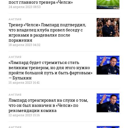
пост главного тренера «Челси»
24 апреля 2023 08:53
АНГЛИЯ
Тренер «Челси» Лэмпард подтвердил,
что владелец клуба провел беседу с
игроками в раздевалке после
поражения
18 апреля 2023 04:32
АНГЛИЯ
«Лэмпард будет стремиться стать
великим тренером, но для этого нужно
пройти большой путь и быть фартовым»
— Булыкин
15 апреля 2023 16:41
АНГЛИЯ
Лэмпард отреагировал на слухи о том,
что он был назначен в «Челси» по
рекомендации комика
12 апреля 2023 15:16
АНГЛИЯ