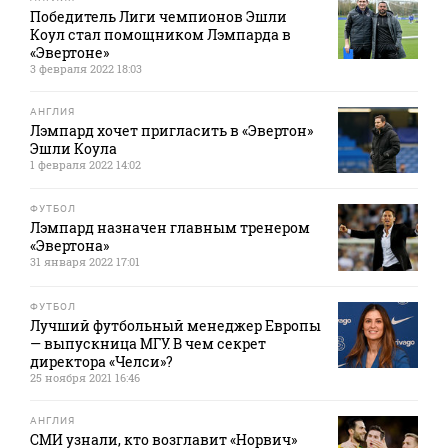
Победитель Лиги чемпионов Эшли
Коул стал помощником Лэмпарда в
«Эвертоне»
3 февраля 2022 18:03
АНГЛИЯ
Лэмпард хочет пригласить в «Эвертон»
Эшли Коула
1 февраля 2022 14:02
ФУТБОЛ
Лэмпард назначен главным тренером
«Эвертона»
31 января 2022 17:01
ФУТБОЛ
Лучший футбольный менеджер Европы
— выпускница МГУ. В чем секрет
директора «Челси»?
25 ноября 2021 16:46
АНГЛИЯ
СМИ узнали, кто возглавит «Норвич»