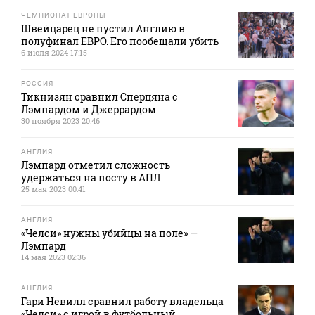
ЧЕМПИОНАТ ЕВРОПЫ
Швейцарец не пустил Англию в
полуфинал ЕВРО. Его пообещали убить
6 июля 2024 17:15
РОССИЯ
Тикнизян сравнил Сперцяна с
Лэмпардом и Джеррардом
30 ноября 2023 20:46
АНГЛИЯ
Лэмпард отметил сложность
удержаться на посту в АПЛ
25 мая 2023 00:41
АНГЛИЯ
«Челси» нужны убийцы на поле» —
Лэмпард
14 мая 2023 02:36
АНГЛИЯ
Гари Невилл сравнил работу владельца
«Челси» с игрой в футбольный