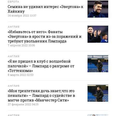
ЕВРОПА
Семина не удивил интерес «Эвертона» к
Хайкину
14 ноября 2022 13:37
АНГЛИЯ
«Избавьтесь от него». Фанаты
«Эвертона» в ярости из-за поражений и
требуют увольнения Лэмпарда
7 апреля 2022 10:06
АНГЛИЯ
«Я не пришел в клуб с волшебной
палочкой» — Лэмпард о разгроме от
«Тоттенхэма»
8 марта 2022 02:50
АНГЛИЯ
«Моя трехлетняя дочь знает,что это
пенальти» — Лэмпард о судействе в
матче против «Манчестер Сити»
27 февраля 2022 04:19
АНГЛИЯ