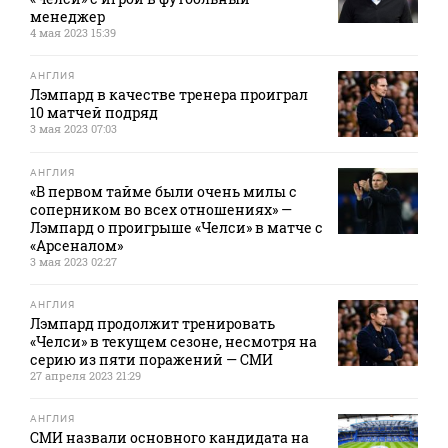
менеджер
4 мая 2023 15:39
АНГЛИЯ
Лэмпард в качестве тренера проиграл
10 матчей подряд
3 мая 2023 07:03
АНГЛИЯ
«В первом тайме были очень милы с
соперником во всех отношениях» —
Лэмпард о проигрыше «Челси» в матче с
«Арсеналом»
3 мая 2023 02:27
АНГЛИЯ
Лэмпард продолжит тренировать
«Челси» в текущем сезоне, несмотря на
серию из пяти поражений — СМИ
27 апреля 2023 21:29
АНГЛИЯ
СМИ назвали основного кандидата на