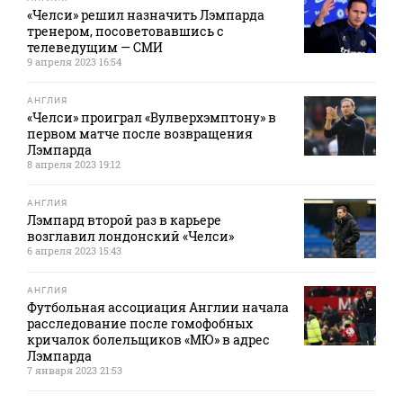
«Челси» решил назначить Лэмпарда
тренером, посоветовавшись с
телеведущим — СМИ
9 апреля 2023 16:54
АНГЛИЯ
«Челси» проиграл «Вулверхэмптону» в
первом матче после возвращения
Лэмпарда
8 апреля 2023 19:12
АНГЛИЯ
Лэмпард второй раз в карьере
возглавил лондонский «Челси»
6 апреля 2023 15:43
АНГЛИЯ
Футбольная ассоциация Англии начала
расследование после гомофобных
кричалок болельщиков «МЮ» в адрес
Лэмпарда
7 января 2023 21:53