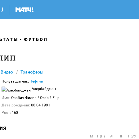
ЬТАТЫ
ФУТБОЛ
лип
Видео
Трансферы
Полузащитник,
Нефтчи
Азербайджан
Имя:
Озобич Филип
/ Ozobi? Filip
Дата рождения:
08.04.1991
Рост:
168
ИЯ
М
Г (П)
АГ
НП
Пр/У