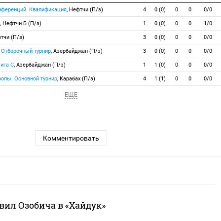
онференций. Квалификация
, Нефтчи (П/з)
4
0 (0)
0
0
0/0
, Нефтчи Б (П/з)
1
0 (0)
0
0
1/0
фтчи (П/з)
3
0 (0)
0
0
0/0
 Отборочный турнир
, Азербайджан (П/з)
3
0 (0)
0
0
0/0
ига C
, Азербайджан (П/з)
1
1 (0)
0
0
0/0
ропы. Основной турнир
, Карабах (П/з)
4
1 (1)
0
0
0/0
ЕЩЕ
Комментировать
вил Озобича в «Хайдук»