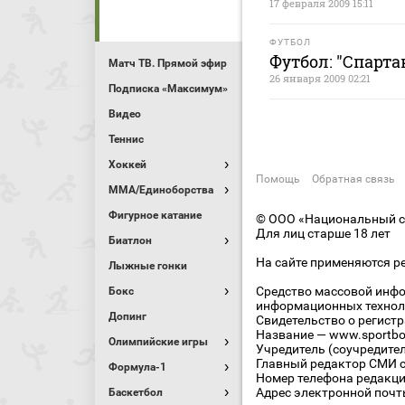
17 февраля 2009 15:11
ФУТБОЛ
Футбол: "Спарт
Матч ТВ. Прямой эфир
26 января 2009 02:21
Подписка «Максимум»
Видео
Теннис
Хоккей
Помощь
Обратная связь
MMA/Единоборства
Фигурное катание
© ООО «Национальный сп
Для лиц старше 18 лет
Биатлон
На сайте применяются р
Лыжные гонки
Средство массовой инфо
Бокс
информационных технол
Допинг
Свидетельство о регист
Название — www.sportbo
Олимпийские игры
Учредитель (соучредите
Главный редактор СМИ се
Формула-1
Номер телефона редакции
Адрес электронной почты
Баскетбол