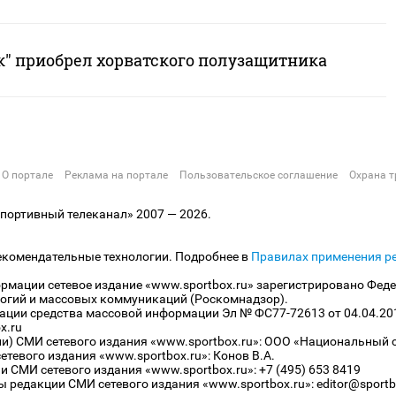
ак" приобрел хорватского полузащитника
О портале
Реклама на портале
Пользовательское соглашение
Охрана т
ортивный телеканал» 2007 — 2026.
екомендательные технологии. Подробнее в
Правилах применения р
рмации сетевое издание «www.sportbox.ru» зарегистрировано Феде
огий и массовых коммуникаций (Роскомнадзор).
рации средства массовой информации Эл № ФС77-72613 от 04.04.20
x.ru
ли) СМИ сетевого издания «www.sportbox.ru»: ООО «Национальный 
тевого издания «www.sportbox.ru»: Конов В.А.
 СМИ сетевого издания «www.sportbox.ru»: +7 (495) 653 8419
 редакции СМИ сетевого издания «www.sportbox.ru»: editor@sportb