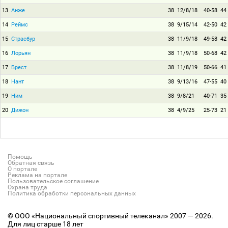
13
Анже
38
12/8/18
40-58
44
14
Реймс
38
9/15/14
42-50
42
15
Страсбур
38
11/9/18
49-58
42
16
Лорьян
38
11/9/18
50-68
42
17
Брест
38
11/8/19
50-66
41
18
Нант
38
9/13/16
47-55
40
19
Ним
38
9/8/21
40-71
35
20
Дижон
38
4/9/25
25-73
21
Помощь
Обратная связь
О портале
Реклама на портале
Пользовательское соглашение
Охрана труда
Политика обработки персональных данных
© ООО «Национальный спортивный телеканал» 2007 — 2026.
Для лиц старше 18 лет