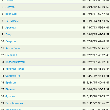
4
Челси
38
19/10/9
58-36
67
5
Лестер
38
20/6/12
68-50
66
6
Вест Хэм
38
19/8/11
62-47
65
7
Тоттенхэм
38
18/8/12
68-45
62
8
Арсенал
38
18/7/13
55-39
61
9
Лидс
38
18/5/15
62-54
59
10
Эвертон
38
17/8/13
47-48
59
11
Астон Вилла
38
16/7/15
55-46
55
12
Ньюкасл
38
12/9/17
46-62
45
13
Вулверхэмптон
38
12/9/17
36-52
45
14
Кристал Пэлас
38
12/8/18
41-66
44
15
Саутгемптон
38
12/7/19
47-68
43
16
Брайтон
38
9/14/15
40-46
41
17
Бёрнли
38
10/9/19
33-55
39
18
Фулхэм
38
5/13/20
27-53
28
19
Вест Бромвич
38
5/11/22
35-76
26