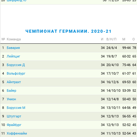
20
Шеффилд Ю
38
7/2/29
20-63
23
ЧЕМПИОНАТ ГЕРМАНИИ. 2020-21
№
Команда
И
В/Н/П
М
О
1
Бавария
34
24/6/4
99-44
78
2
Лейпциг
34
19/8/7
60-32
65
3
Боруссия Д
34
20/4/10
75-46
64
4
Вольфсбург
34
17/10/7
61-37
61
5
Айнтрахт
34
16/12/6
69-53
60
6
Байер
34
14/10/10
53-39
52
7
Унион
34
12/14/8
50-43
50
8
Боруссия М
34
13/10/11
64-56
49
9
Штутгарт
34
12/9/13
56-55
45
10
Фрайбург
34
12/9/13
52-52
45
11
Хоффенхайм
34
11/10/13
52-54
43