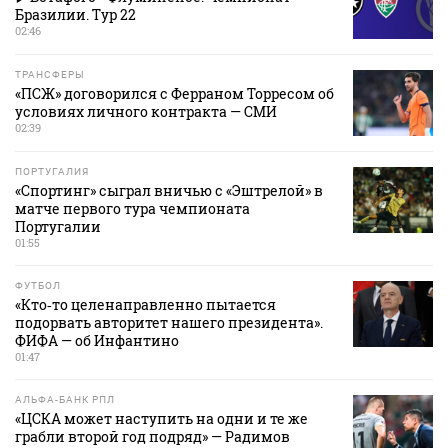
Бразилии. Тур 22
02:46
ТРАНСФЕРЫ
«ПСЖ» договорился с Ферраном Торресом об
условиях личного контракта — СМИ
02:39
ПОРТУГАЛИЯ
«Спортинг» сыграл вничью с «Эштрелой» в
матче первого тура чемпионата
Португалии
01:55
ФУТБОЛ
«Кто‑то целенаправленно пытается
подорвать авторитет нашего президента».
ФИФА — об Инфантино
01:47
АЛЬФА-БАНК РПЛ
«ЦСКА может наступить на одни и те же
грабли второй год подряд» — Радимов