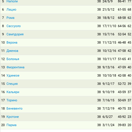
5
Наполи
38
24/5/9
86-41
77
6
Лацио
38
21/5/12
61-55
68
7
Рома
38
18/8/12
68-58
62
8
Сассуоло
38
17/11/10
64-56
62
9
Сампдория
38
15/7/16
52-54
52
10
Верона
38
11/12/15
46-48
45
11
Дженоа
38
10/12/16
47-58
42
12
Болонья
38
10/11/17
51-65
41
13
Фиорентина
38
9/13/16
47-59
40
14
Удинезе
38
10/10/18
42-58
40
15
Специя
38
9/12/17
52-72
39
16
Кальяри
38
9/10/19
43-59
37
17
Торино
38
7/16/15
50-69
37
18
Беневенто
38
7/12/19
40-75
33
19
Кротоне
38
6/5/27
45-92
23
20
Парма
38
3/11/24
39-83
20