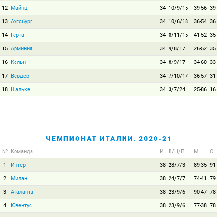
12
Майнц
34
10/9/15
39-56
39
13
Аугсбург
34
10/6/18
36-54
36
14
Герта
34
8/11/15
41-52
35
15
Арминия
34
9/8/17
26-52
35
16
Кельн
34
8/9/17
34-60
33
17
Вердер
34
7/10/17
36-57
31
18
Шальке
34
3/7/24
25-86
16
ЧЕМПИОНАТ ИТАЛИИ. 2020-21
№
Команда
И
В/Н/П
М
О
1
Интер
38
28/7/3
89-35
91
2
Милан
38
24/7/7
74-41
79
3
Аталанта
38
23/9/6
90-47
78
4
Ювентус
38
23/9/6
77-38
78