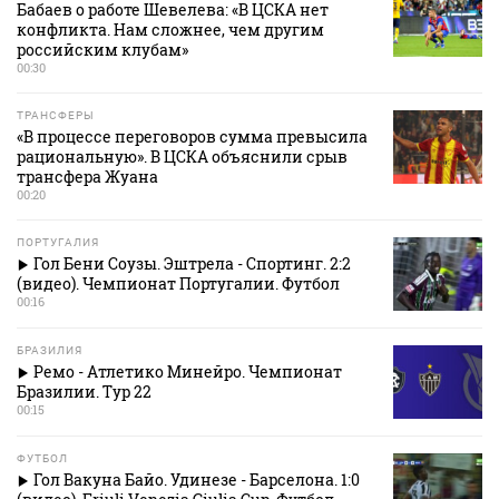
Бабаев о работе Шевелева: «В ЦСКА нет
конфликта. Нам сложнее, чем другим
российским клубам»
00:30
ТРАНСФЕРЫ
«В процессе переговоров сумма превысила
рациональную». В ЦСКА объяснили срыв
трансфера Жуана
00:20
ПОРТУГАЛИЯ
Гол Бени Соузы. Эштрела - Спортинг. 2:2
(видео). Чемпионат Португалии. Футбол
00:16
БРАЗИЛИЯ
Ремо - Атлетико Минейро. Чемпионат
Бразилии. Тур 22
00:15
ФУТБОЛ
Гол Вакуна Байо. Удинезе - Барселона. 1:0