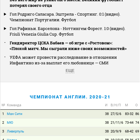
потерял своего отца
Гол Родриго Саласара. Эштрела - Спортинг. 0:1 (видео).
Чемпионат Португалии. Футбол
Гол Рафиньи. Барселона - Ноттингем Форест. 1:0 (видео).
Friuli Venezia Giulia Cup. Футбол
Гендиректор ЦСКА Бабаев — об игре с «Ростовом»:
«Плохой матч. Мы сыграли ниже своих возможностей»
УЕФА может провести расследование в отношении
Инфантино из‑за выплат его любовнице — СМИ
ЕЩЕ
ЧЕМПИОНАТ АНГЛИИ. 2020-21
№
Команда
И
В/Н/П
М
О
1
Ман Сити
38
27/5/6
83-32
86
2
МЮ
38
21/11/6
73-44
74
3
Ливерпуль
38
20/9/9
68-42
69