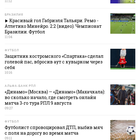
11:12
БРАЗИЛИЯ
Красивый гол Габриэля Тальяри. Ремо -
Атлетико Минейро. 2:2 (видео). Чемпионат
Бразилии. Футбол
11:04
ФУТБОЛ
Защитник костромского «Спартака» сделал
голевой пас, вбросив аут с кувырком через
себя
10:16
АЛЬФА-БАНК РПЛ
«Динамо» (Москва) — «Динамо» (Махачкала):
во сколько начало, где смотреть онлайн
матча 3‑го тура РПЛ 9 августа
09:27
ФУТБОЛ
Футболист спровоцировал ДТП, выбив мяч
с поля на дорогу во время матча
09:11