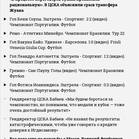
рациональную». В ЦСКА объяснили срыв трансфера
Жуана
Гол Бени Соузы. Эштрела - Спортинг. 2:2 (видео).
Чемпионат Португалии. Футбол
Ремо - Атлетико Минейро. Чемпионат Бразилии. Тур 22
Гол Вакуна Байо. Удинезе - Барселона. 1:0 (видео). Friuli
Venezia Giulia Cup. Футбол
Гол Леандро Антонетти. Эштрела - Спортинг. 1:2 (видео).
Чемпионат Португалии. Футбол
Гремио - Сан-Паулу. Голы (видео). Чемпионат Бразилии.
Футбол
Гол Фотиса Иоаннидиса. Эштрела - Спортинг. 0:2 (видео).
Чемпионат Португалии. Футбол
Гендиректор ЦСКА Бабаев: «Мы будем бороться за
чемпионство, но понимаем, что медали и кубок — тоже
очень достойный результат»
Гендиректор ЦСКА Бабаев: «Не назвал бы результаты
катастрофическими, чтобы уже говорить о кредите
доверия к Игдисамову»
Без него мир не узнал бы о Месси. Великий футболист