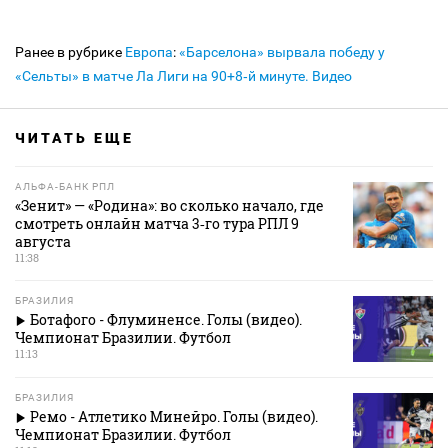
Ранее в рубрике
Европа
:
«Барселона» вырвала победу у
«Сельты» в матче Ла Лиги на 90+8‑й минуте. Видео
ЧИТАТЬ ЕЩЕ
АЛЬФА-БАНК РПЛ
«Зенит» — «Родина»: во сколько начало, где
смотреть онлайн матча 3‑го тура РПЛ 9
августа
11:38
БРАЗИЛИЯ
Ботафого - Флуминенсе. Голы (видео).
Чемпионат Бразилии. Футбол
11:13
БРАЗИЛИЯ
Ремо - Атлетико Минейро. Голы (видео).
Чемпионат Бразилии. Футбол