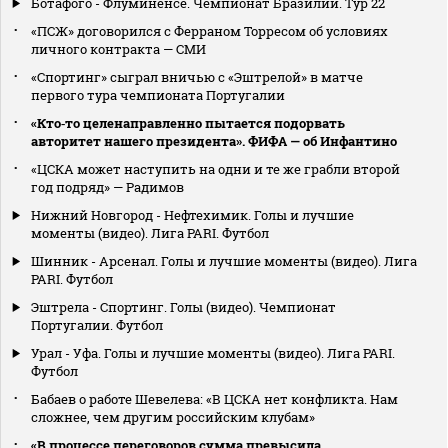
Ботафого - Флуминенсе. Чемпионат Бразилии. Тур 22
«ПСЖ» договорился с Ферраном Торресом об условиях
личного контракта — СМИ
«Спортинг» сыграл вничью с «Эштрелой» в матче
первого тура чемпионата Португалии
«Кто‑то целенаправленно пытается подорвать
авторитет нашего президента». ФИФА — об Инфантино
«ЦСКА может наступить на одни и те же грабли второй
год подряд» — Радимов
Нижний Новгород - Нефтехимик. Голы и лучшие
моменты (видео). Лига PARI. Футбол
Шинник - Арсенал. Голы и лучшие моменты (видео). Лига
PARI. Футбол
Эштрела - Спортинг. Голы (видео). Чемпионат
Португалии. Футбол
Урал - Уфа. Голы и лучшие моменты (видео). Лига PARI.
Футбол
Бабаев о работе Шевелева: «В ЦСКА нет конфликта. Нам
сложнее, чем другим российским клубам»
«В процессе переговоров сумма превысила