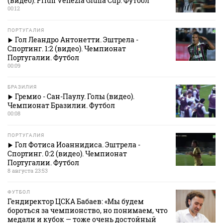
(видео). Friuli Venezia Giulia Cup. Футбол
00:12
ПОРТУГАЛИЯ
Гол Леандро Антонетти. Эштрела -
Спортинг. 1:2 (видео). Чемпионат
Португалии. Футбол
00:09
БРАЗИЛИЯ
Гремио - Сан-Паулу. Голы (видео).
Чемпионат Бразилии. Футбол
00:08
ПОРТУГАЛИЯ
Гол Фотиса Иоаннидиса. Эштрела -
Спортинг. 0:2 (видео). Чемпионат
Португалии. Футбол
8 августа 23:53
ФУТБОЛ
Гендиректор ЦСКА Бабаев: «Мы будем
бороться за чемпионство, но понимаем, что
медали и кубок — тоже очень достойный