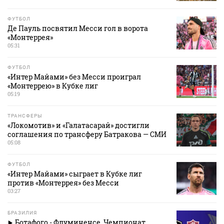
ФУТБОЛ
Де Пауль посвятил Месси гол в ворота
«Монтеррея»
05:31
ФУТБОЛ
«Интер Майами» без Месси проиграл
«Монтеррею» в Кубке лиг
05:19
ТРАНСФЕРЫ
«Локомотив» и «Галатасарай» достигли
соглашения по трансферу Батракова — СМИ
05:08
ФУТБОЛ
«Интер Майами» сыграет в Кубке лиг
против «Монтеррея» без Месси
03:27
БРАЗИЛИЯ
Ботафого - Флуминенсе. Чемпионат