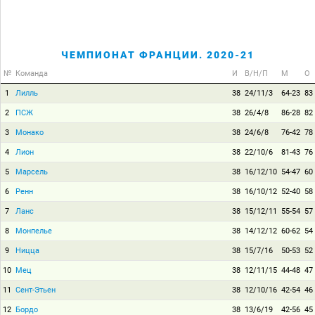
ЧЕМПИОНАТ ФРАНЦИИ. 2020-21
№
Команда
И
В/Н/П
М
О
1
Лилль
38
24/11/3
64-23
83
2
ПСЖ
38
26/4/8
86-28
82
3
Монако
38
24/6/8
76-42
78
4
Лион
38
22/10/6
81-43
76
5
Марсель
38
16/12/10
54-47
60
6
Ренн
38
16/10/12
52-40
58
7
Ланс
38
15/12/11
55-54
57
8
Монпелье
38
14/12/12
60-62
54
9
Ницца
38
15/7/16
50-53
52
10
Мец
38
12/11/15
44-48
47
11
Сент-Этьен
38
12/10/16
42-54
46
12
Бордо
38
13/6/19
42-56
45