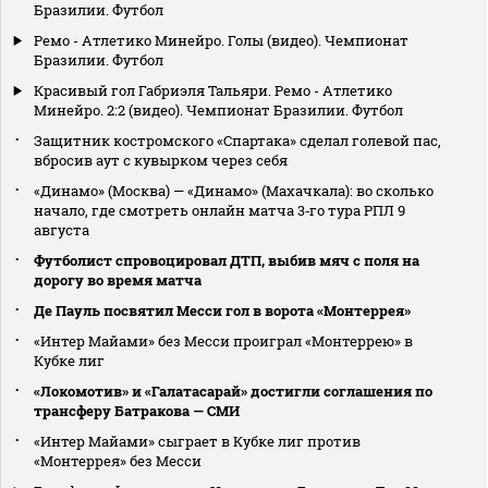
Бразилии. Футбол
Ремо - Атлетико Минейро. Голы (видео). Чемпионат
Бразилии. Футбол
Красивый гол Габриэля Тальяри. Ремо - Атлетико
Минейро. 2:2 (видео). Чемпионат Бразилии. Футбол
Защитник костромского «Спартака» сделал голевой пас,
вбросив аут с кувырком через себя
«Динамо» (Москва) — «Динамо» (Махачкала): во сколько
начало, где смотреть онлайн матча 3‑го тура РПЛ 9
августа
Футболист спровоцировал ДТП, выбив мяч с поля на
дорогу во время матча
Де Пауль посвятил Месси гол в ворота «Монтеррея»
«Интер Майами» без Месси проиграл «Монтеррею» в
Кубке лиг
«Локомотив» и «Галатасарай» достигли соглашения по
трансферу Батракова — СМИ
«Интер Майами» сыграет в Кубке лиг против
«Монтеррея» без Месси