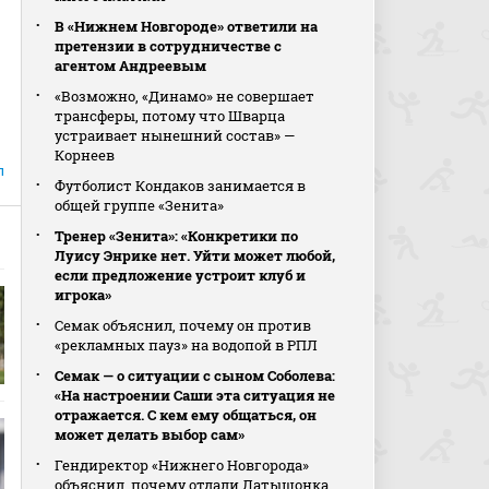
В «Нижнем Новгороде» ответили на
претензии в сотрудничестве с
агентом Андреевым
«Возможно, «Динамо» не совершает
трансферы, потому что Шварца
устраивает нынешний состав» —
Корнеев
л
Футболист Кондаков занимается в
общей группе «Зенита»
Тренер «Зенита»: «Конкретики по
Луису Энрике нет. Уйти может любой,
если предложение устроит клуб и
игрока»
Семак объяснил, почему он против
«рекламных пауз» на водопой в РПЛ
Семак — о ситуации с сыном Соболева:
«На настроении Саши эта ситуация не
отражается. С кем ему общаться, он
может делать выбор сам»
Гендиректор «Нижнего Новгорода»
объяснил, почему отдали Латышонка