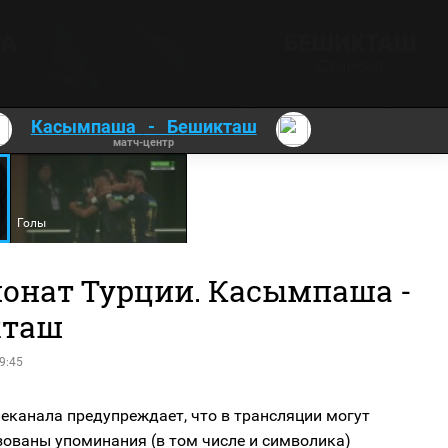
Касымпаша
-
Бешикташ
матч-центр
Голы
онат Турции. Касымпаша -
кташ
9:45
еканала предупреждает, что в трансляции могут
зованы упоминания (в том числе и символика)