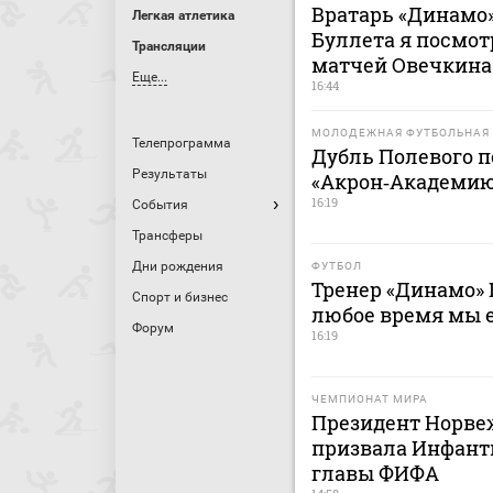
Вратарь «Динамо»
Легкая атлетика
Буллета я посмот
Трансляции
матчей Овечкина
Еще...
16:44
МОЛОДЕЖНАЯ ФУТБОЛЬНАЯ 
Телепрограмма
Дубль Полевого п
Результаты
«Акрон‑Академию
16:19
События
Трансферы
Дни рождения
ФУТБОЛ
Тренер «Динамо» 
Спорт и бизнес
любое время мы 
Форум
16:19
ЧЕМПИОНАТ МИРА
Президент Норве
призвала Инфанти
главы ФИФА