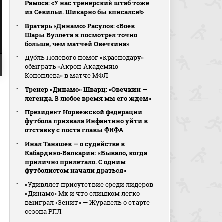
Рамоса: «У нас тренерский штаб тоже
из Севильи. Шикарно бы вписался!»
Вратарь «Динамо» Расулов: «Боев
Шары Буллета я посмотрел точно
больше, чем матчей Овечкина»
Дубль Полевого помог «Краснодару»
обыграть «Акрон‑Академию
Коноплева» в матче МФЛ
Тренер «Динамо» Шварц: «Овечкин —
легенда. В любое время мы его ждем»
Президент Норвежской федерации
футбола призвала Инфантино уйти в
отставку с поста главы ФИФА
Инал Танашев — о судействе в
Кабардино‑Балкарии: «Бывало, когда
прилично прилетало. С одним
футболистом начали драться»
«Удивляет присутствие среди лидеров
«Динамо» Мх и что слишком легко
выиграл «Зенит» — Журавель о старте
сезона РПЛ