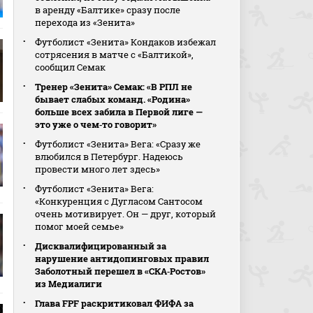
в аренду «Балтике» сразу после
перехода из «Зенита»
Футболист «Зенита» Кондаков избежал
сотрясения в матче с «Балтикой»,
сообщил Семак
Тренер «Зенита» Семак: «В РПЛ не
бывает слабых команд. «Родина»
больше всех забила в Первой лиге —
это уже о чем‑то говорит»
Футболист «Зенита» Вега: «Сразу же
влюбился в Петербург. Надеюсь
провести много лет здесь»
Футболист «Зенита» Вега:
«Конкуренция с Дугласом Сантосом
очень мотивирует. Он — друг, который
помог моей семье»
Дисквалифицированный за
нарушение антидопинговых правил
Заболотный перешел в «СКА‑Ростов»
из Медиалиги
Глава FPF раскритиковал ФИФА за