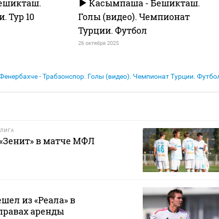
ешикташ.
Касымпаша - Бешикташ.
. Тур 10
Голы (видео). Чемпионат
Турции. Футбол
26 октября 2025
Фенербахче - Трабзонспор. Голы (видео). Чемпионат Турции. Футбо
ЛИГА
 «Зенит» в матче МФЛ
шел из «Реала» в
правах аренды