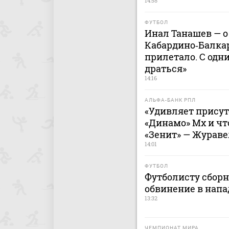
14:58
ФУТБОЛ
Инал Танашев — о
Кабардино‑Балкар
прилетало. С одн
драться»
14:16
АЛЬФА-БАНК РПЛ
«Удивляет присут
«Динамо» Мх и чт
«Зенит» — Жураве
14:01
ФУТБОЛ
Футболисту сбор
обвинение в напа
13:32
ЧЕМПИОНАТ МИРА