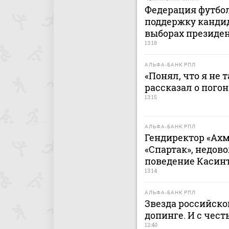
Федерация футбо
поддержку канди
выборах президе
13:18
АЛЬФА-БАНК РПЛ
«Понял, что я не 
рассказал о пого
13:15
АЛЬФА-БАНК РПЛ
Гендиректор «Ахм
«Спартак», недов
поведение Касин
13:14
АЛЬФА-БАНК РПЛ
Звезда российско
допинге. И с чес
12:40