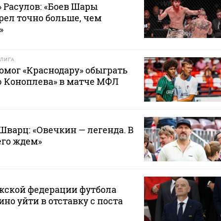
 Расулов: «Боев Шары
рел точно больше, чем
»
ЛИГА
омог «Краснодару» обыграть
 Коноплева» в матче МФЛ
Шварц: «Овечкин — легенда. В
его ждем»
жской федерации футбола
но уйти в отставку с поста