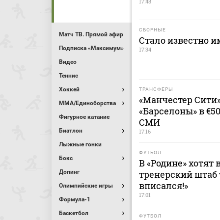
17:48
СБОРНЫЕ
Матч ТВ. Прямой эфир
Стало известно и
Подписка «Максимум»
17:34
Видео
Теннис
Хоккей
ТРАНСФЕРЫ
«Манчестер Сити
MMA/Единоборства
«Барселоны» в €5
Фигурное катание
СМИ
Биатлон
17:16
Лыжные гонки
ФУТБОЛ
Бокс
В «Родине» хотят 
Допинг
тренерский штаб 
вписался!»
Олимпийские игры
17:01
Формула-1
Баскетбол
ФУТБОЛ