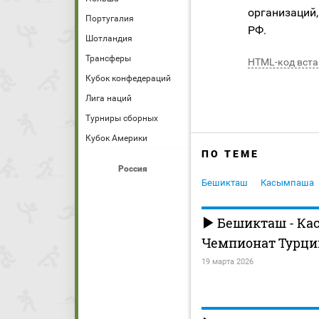
организаций,
Португалия
РФ.
Шотландия
Трансферы
HTML-код вста
Кубок конфедераций
Лига наций
Турниры сборных
Кубок Америки
ПО ТЕМЕ
Россия
Бешикташ
Касымпаша
Бешикташ - Ка
Чемпионат Турции
19 марта 2026