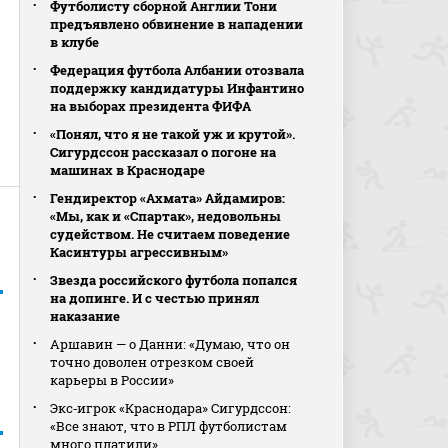
Футболисту сборной Англии Тони
предъявлено обвинение в нападении
в клубе
Федерация футбола Албании отозвала
поддержку кандидатуры Инфантино
на выборах президента ФИФА
«Понял, что я не такой уж и крутой».
Сигурдссон рассказал о погоне на
машинах в Краснодаре
Гендиректор «Ахмата» Айдамиров:
«Мы, как и «Спартак», недовольны
судейством. Не считаем поведение
Касинтуры агрессивным»
Звезда российского футбола попался
на допинге. И с честью принял
наказание
Аршавин — о Данни: «Думаю, что он
точно доволен отрезком своей
карьеры в России»
Экс‑игрок «Краснодара» Сигурдссон:
«Все знают, что в РПЛ футболистам
много платили»