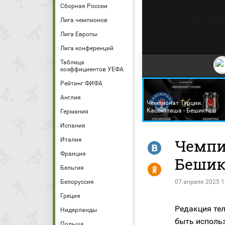
Сборная России
Лига чемпионов
Лига Европы
Лига конференций
Таблица
коэффициентов УЕФА
Рейтинг ФИФА
Англия
Чемпионат Турции.
Касымпаша - Бешикташ
Германия
Испания
Италия
Чемпи
R
Франция
Беши
Y
Бельгия
Белоруссия
07 апреля 2025 1
Греция
Редакция тел
Нидерланды
быть исполь
Польша