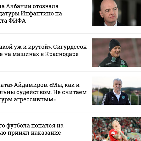
ла Албании отозвала
датуры Инфантино на
нта ФИФА
такой уж и крутой». Сигурдссон
не на машинах в Краснодаре
ата» Айдамиров: «Мы, как и
ольны судейством. Не считаем
туры агрессивным»
го футбола попался на
тью принял наказание