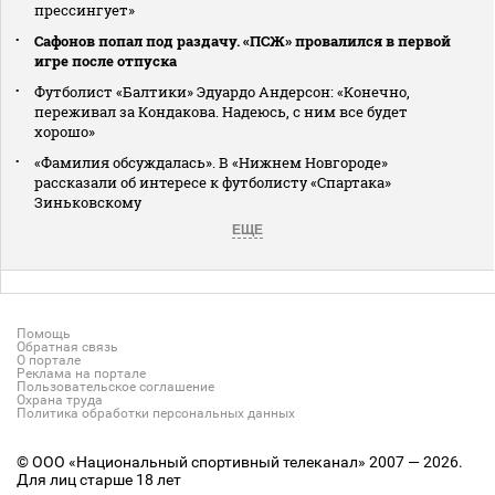
прессингует»
Сафонов попал под раздачу. «ПСЖ» провалился в первой
игре после отпуска
Футболист «Балтики» Эдуардо Андерсон: «Конечно,
переживал за Кондакова. Надеюсь, с ним все будет
хорошо»
«Фамилия обсуждалась». В «Нижнем Новгороде»
рассказали об интересе к футболисту «Спартака»
Зиньковскому
ЕЩЕ
Помощь
Обратная связь
О портале
Реклама на портале
Пользовательское соглашение
Охрана труда
Политика обработки персональных данных
© ООО «Национальный спортивный телеканал» 2007 — 2026.
Для лиц старше 18 лет