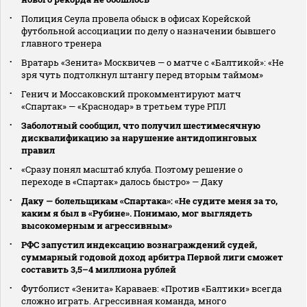
Полиция Сеула провела обыск в офисах Корейской
футбольной ассоциации по делу о назначении бывшего
главного тренера
Вратарь «Зенита» Москвичев — о матче с «Балтикой»: «Не
зря чуть подтолкнул штангу перед вторым таймом»
Генич и Моссаковский прокомментируют матч
«Спартак» — «Краснодар» в третьем туре РПЛ
Заболотный сообщил, что получил шестимесячную
дисквалификацию за нарушение антидопинговых
правил
«Сразу понял масштаб клуба. Поэтому решение о
переходе в «Спартак» далось быстро» — Даку
Даку — болельщикам «Спартака»: «Не судите меня за то,
каким я был в «Рубине». Понимаю, мог выглядеть
высокомерным и агрессивным»
РФС запустил индексацию вознаграждений судей,
суммарный годовой доход арбитра Первой лиги сможет
составить 3,5–4 миллиона рублей
Футболист «Зенита» Караваев: «Против «Балтики» всегда
сложно играть. Агрессивная команда, много