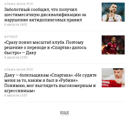
АЛЬФА-БАНК РПЛ
Заболотный сообщил, что получил
шестимесячную дисквалификацию за
нарушение антидопинговых правил
6 августа 14:01
ФУТБОЛ
«Сразу понял масштаб клуба. Поэтому
решение о переходе в «Спартак» далось
быстро» — Даку
6 августа 13:59
АЛЬФА-БАНК РПЛ
Даку — болельщикам «Спартака»: «Не судите
меня за то, каким я был в «Рубине».
Понимаю, мог выглядеть высокомерным и
агрессивным»
6 августа 13:57
ЕЩЕ