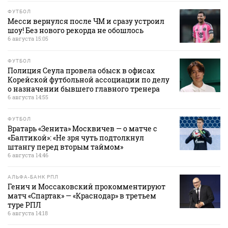
ФУТБОЛ
Месси вернулся после ЧМ и сразу устроил
шоу! Без нового рекорда не обошлось
6 августа 15:05
ФУТБОЛ
Полиция Сеула провела обыск в офисах
Корейской футбольной ассоциации по делу
о назначении бывшего главного тренера
6 августа 14:55
ФУТБОЛ
Вратарь «Зенита» Москвичев — о матче с
«Балтикой»: «Не зря чуть подтолкнул
штангу перед вторым таймом»
6 августа 14:46
АЛЬФА-БАНК РПЛ
Генич и Моссаковский прокомментируют
матч «Спартак» — «Краснодар» в третьем
туре РПЛ
6 августа 14:18