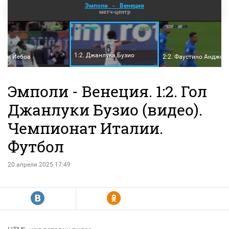
Эмполи
-
Венеция
матч-центр
1:2. Джанлука Бузио
Джон Йебоа
2:2. Фаустино Анджор
Эмполи - Венеция. 1:2. Гол
Джанлуки Бузио (видео).
Чемпионат Италии.
Футбол
20 апреля 2025 17:49
R
Y