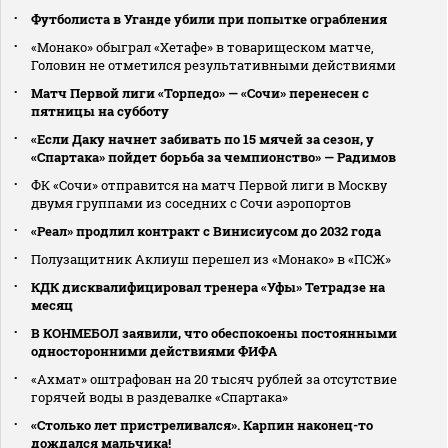
Футболиста в Уганде убили при попытке ограбления
«Монако» обыграл «Хетафе» в товарищеском матче,
Головин не отметился результативными действиями
Матч Первой лиги «Торпедо» — «Сочи» перенесен с
пятницы на субботу
«Если Даку начнет забивать по 15 мячей за сезон, у
«Спартака» пойдет борьба за чемпионство» — Радимов
ФК «Сочи» отправится на матч Первой лиги в Москву
двумя группами из соседних с Сочи аэропортов
«Реал» продлил контракт с Винисиусом до 2032 года
Полузащитник Аклиуш перешел из «Монако» в «ПСЖ»
КДК дисквалифицировал тренера «Уфы» Тетрадзе на
месяц
В КОНМЕБОЛ заявили, что обеспокоены постоянными
односторонними действиями ФИФА
«Ахмат» оштрафован на 20 тысяч рублей за отсутствие
горячей воды в раздевалке «Спартака»
«Столько лет пристреливался». Карпин наконец-то
дождался мальчика!