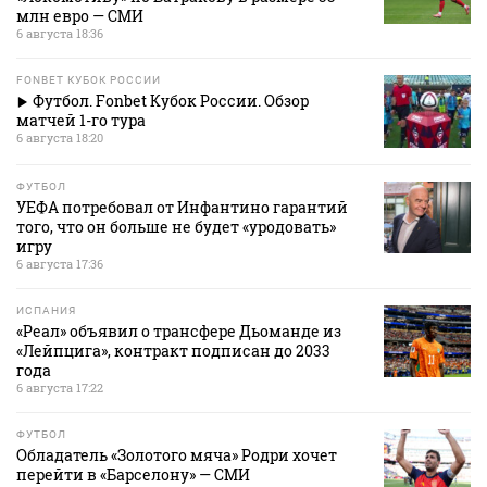
млн евро — СМИ
6 августа 18:36
FONBET КУБОК РОССИИ
Футбол. Fonbet Кубок России. Обзор
матчей 1-го тура
6 августа 18:20
ФУТБОЛ
УЕФА потребовал от Инфантино гарантий
того, что он больше не будет «уродовать»
игру
6 августа 17:36
ИСПАНИЯ
«Реал» объявил о трансфере Дьоманде из
«Лейпцига», контракт подписан до 2033
года
6 августа 17:22
ФУТБОЛ
Обладатель «Золотого мяча» Родри хочет
перейти в «Барселону» — СМИ