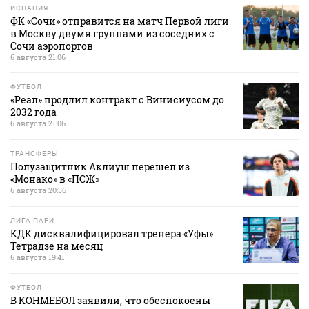
ИСПАНИЯ
ФК «Сочи» отправится на матч Первой лиги
в Москву двумя группами из соседних с
Сочи аэропортов
6 августа 21:06
ФУТБОЛ
«Реал» продлил контракт с Винисиусом до
2032 года
6 августа 21:06
ТРАНСФЕРЫ
Полузащитник Аклиуш перешел из
«Монако» в «ПСЖ»
6 августа 20:36
ЛИГА ПАРИ
КДК дисквалифицировал тренера «Уфы»
Тетрадзе на месяц
6 августа 19:41
ФУТБОЛ
В КОНМЕБОЛ заявили, что обеспокоены