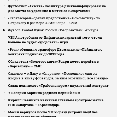
Футболист «Ахмата» Касинтура дисквалифицирован на
два матча за удаление в матче со «Спартаком»
«Галатасарай» сделал предложение «Локомотиву» по
Батракову в размере 33 млн евро — СМИ
Футбол. Fonbet Кубок России. Обзор матчей 1-го тура
УЕФА потребовал от Инфантино гарантий того, что он
больше не будет «уродовать» игру
«Реал» объявил о трансфере Дьоманде из «Лейпцига»,
контракт подписан до 2033 года
Обладатель «Золотого мяча» Родри хочет перейти в
«Барселону» — СМИ
Самедов — о Даку в «Спартаке»: «Последние годы он
входит в элиту форвардов, за ним охотились все гранды»
Салах подписал с «Трабзонспором» двухлетний контракт
У Валерия Карпина родился первый сын
Кирилл Левников назначен главным арбитром матча
РПЛ «Спартак» — «Краснодар»
Месси вернулся после ЧМ и сразу устроил шоу! Без
нового рекорда не обошлось