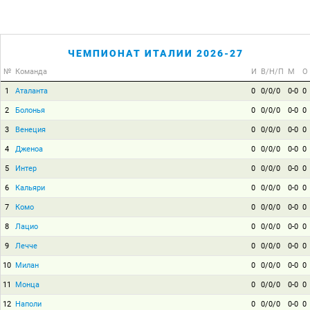
ЧЕМПИОНАТ ИТАЛИИ 2026-27
№
Команда
И
В/Н/П
М
О
1
Аталанта
0
0/0/0
0-0
0
2
Болонья
0
0/0/0
0-0
0
3
Венеция
0
0/0/0
0-0
0
4
Дженоа
0
0/0/0
0-0
0
5
Интер
0
0/0/0
0-0
0
6
Кальяри
0
0/0/0
0-0
0
7
Комо
0
0/0/0
0-0
0
8
Лацио
0
0/0/0
0-0
0
9
Лечче
0
0/0/0
0-0
0
10
Милан
0
0/0/0
0-0
0
11
Монца
0
0/0/0
0-0
0
12
Наполи
0
0/0/0
0-0
0