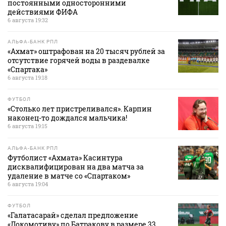
постоянными односторонними
действиями ФИФА
6 августа 19:32
АЛЬФА-БАНК РПЛ
«Ахмат» оштрафован на 20 тысяч рублей за
отсутствие горячей воды в раздевалке
«Спартака»
6 августа 19:18
ФУТБОЛ
«Столько лет пристреливался». Карпин
наконец-то дождался мальчика!
6 августа 19:15
АЛЬФА-БАНК РПЛ
Футболист «Ахмата» Касинтура
дисквалифицирован на два матча за
удаление в матче со «Спартаком»
6 августа 19:04
ФУТБОЛ
«Галатасарай» сделал предложение
«Локомотиву» по Батракову в размере 33