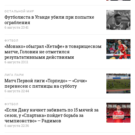
ОСТАЛЬНОЙ МИР
Футболиста в Уганде убили при попытке
ограбления
6 августа 23:41
ФУТБОЛ
«Монако» обыграл «Хетафе» в товарищеском
матче, Головин не отметился
результативными действиями
6 августа 23:11
ЛИГА ПАРИ
Матч Первой лиги «Торпедо» — «Сочи»
перенесен с пятницы на субботу
6 августа 22:44
ФУТБОЛ
«Если Даку начнет забивать по 15 мячей за
сезон, у «Спартака» пойдет борьба за
чемпионство» — Радимов
6 августа 22:36