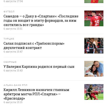
6 августа 17:04
ФУТБОЛ
Самедов — о Даку в «Спартаке»: «Последние
годы он входит в элиту форвардов, за ним
охотились все гранды»
6 августа 15:51
ТУРЦИЯ
Салах подписал с «Трабзонспором»
двухлетний контракт
6 августа 15:47
СБОРНЫЕ
У Валерия Карпина родился первый сын
6 августа 15:43
АЛЬФА-БАНК РПЛ
Кирилл Левников назначен главным
арбитром матча РПЛ «Спартак» —
«Краснодар»
6 августа 15:15