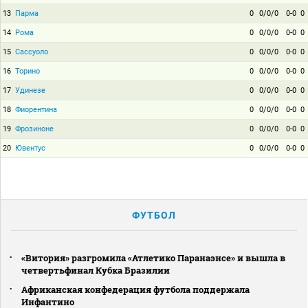
13
Парма
0
0/0/0
0-0
0
14
Рома
0
0/0/0
0-0
0
15
Сассуоло
0
0/0/0
0-0
0
16
Торино
0
0/0/0
0-0
0
17
Удинезе
0
0/0/0
0-0
0
18
Фиорентина
0
0/0/0
0-0
0
19
Фрозиноне
0
0/0/0
0-0
0
20
Ювентус
0
0/0/0
0-0
0
ФУТБОЛ
«Витория» разгромила «Атлетико Паранаэнсе» и вышла в
четвертьфинал Кубка Бразилии
Африканская конфедерация футбола поддержала
Инфантино