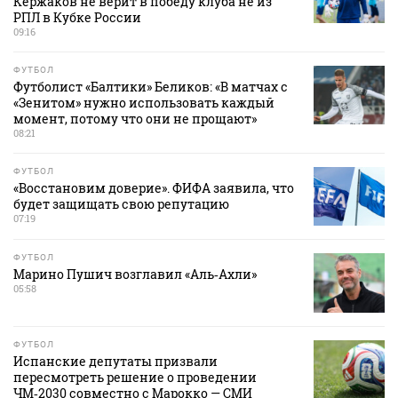
Кержаков не верит в победу клуба не из
РПЛ в Кубке России
09:16
ФУТБОЛ
Футболист «Балтики» Беликов: «В матчах с
«Зенитом» нужно использовать каждый
момент, потому что они не прощают»
08:21
ФУТБОЛ
«Восстановим доверие». ФИФА заявила, что
будет защищать свою репутацию
07:19
ФУТБОЛ
Марино Пушич возглавил «Аль‑Ахли»
05:58
ФУТБОЛ
Испанские депутаты призвали
пересмотреть решение о проведении
ЧМ‑2030 совместно с Марокко — СМИ