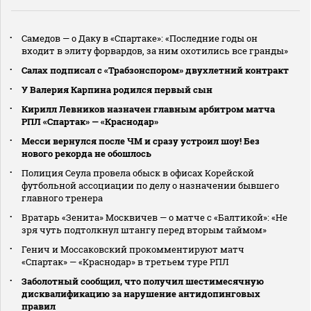
Самедов — о Даку в «Спартаке»: «Последние годы он
входит в элиту форвардов, за ним охотились все гранды»
Салах подписал с «Трабзонспором» двухлетний контракт
У Валерия Карпина родился первый сын
Кирилл Левников назначен главным арбитром матча
РПЛ «Спартак» — «Краснодар»
Месси вернулся после ЧМ и сразу устроил шоу! Без
нового рекорда не обошлось
Полиция Сеула провела обыск в офисах Корейской
футбольной ассоциации по делу о назначении бывшего
главного тренера
Вратарь «Зенита» Москвичев — о матче с «Балтикой»: «Не
зря чуть подтолкнул штангу перед вторым таймом»
Генич и Моссаковский прокомментируют матч
«Спартак» — «Краснодар» в третьем туре РПЛ
Заболотный сообщил, что получил шестимесячную
дисквалификацию за нарушение антидопинговых
правил