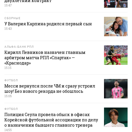
двухлетний контракт
15:47
СБОРНЫЕ
У Валерия Карпина родился первый сын
15:43
АЛЬФА-БАНК РПЛ
Кирилл Левников назначен главным
арбитром матча РПЛ «Спартак» —
«Краснодар»
15:15
ФУТБОЛ
Месси вернулся после ЧМ и сразу устроил
шоу! Без нового рекорда не обошлось
15:05
ФУТБОЛ
Полиция Сеула провела обыск в офисах
Корейской футбольной ассоциации по делу
о назначении бывшего главного тренера
14:55