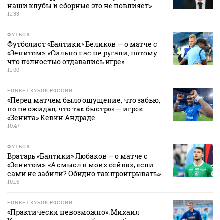
наши клубы и сборные это не повлияет»
11:33
ФУТБОЛ
Футболист «Балтики» Беликов — о матче с
«Зенитом»: «Сильно нас не ругали, потому
что полностью отдавались игре»
11:00
FONBET КУБОК РОССИИ
«Перед матчем было ощущение, что забью,
но не ожидал, что так быстро» — игрок
«Зенита» Кевин Андраде
10:47
ФУТБОЛ
Вратарь «Балтики» Любаков — о матче с
«Зенитом»: «А смысл в моих сейвах, если
сами не забили? Обидно так проигрывать»
10:16
FONBET КУБОК РОССИИ
«Практически невозможно». Михаил