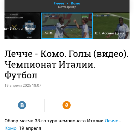
Лечче
-
Комо
матч-центр
онат Италии. Лечче -
Голы
0:1. Ассане Диао
Лечче - Комо. Голы (видео).
Чемпионат Италии.
Футбол
19 апреля 2025 18:07
R
Y
Обзор матча 33-го тура чемпионата Италии
Лечче
-
Комо
. 19 апреля