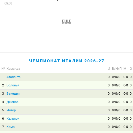
05:08
ЕЩЕ
ЧЕМПИОНАТ ИТАЛИИ 2026-27
№
Команда
И
В/Н/П
М
О
1
Аталанта
0
0/0/0
0-0
0
2
Болонья
0
0/0/0
0-0
0
3
Венеция
0
0/0/0
0-0
0
4
Дженоа
0
0/0/0
0-0
0
5
Интер
0
0/0/0
0-0
0
6
Кальяри
0
0/0/0
0-0
0
7
Комо
0
0/0/0
0-0
0