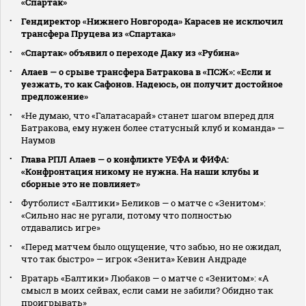
«Спартак»
Гендиректор «Нижнего Новгорода» Карасев не исключил
трансфера Пруцева из «Спартака»
«Спартак» объявил о переходе Даку из «Рубина»
Алаев — о срыве трансфера Батракова в «ПСЖ»: «Если и
уезжать, то как Сафонов. Надеюсь, он получит достойное
предложение»
«Не думаю, что «Галатасарай» станет шагом вперед для
Батракова, ему нужен более статусный клуб и команда» —
Наумов
Глава РПЛ Алаев — о конфликте УЕФА и ФИФА:
«Конфронтация никому не нужна. На наши клубы и
сборные это не повлияет»
Футболист «Балтики» Беликов — о матче с «Зенитом»:
«Сильно нас не ругали, потому что полностью
отдавались игре»
«Перед матчем было ощущение, что забью, но не ожидал,
что так быстро» — игрок «Зенита» Кевин Андраде
Вратарь «Балтики» Любаков — о матче с «Зенитом»: «А
смысл в моих сейвах, если сами не забили? Обидно так
проигрывать»