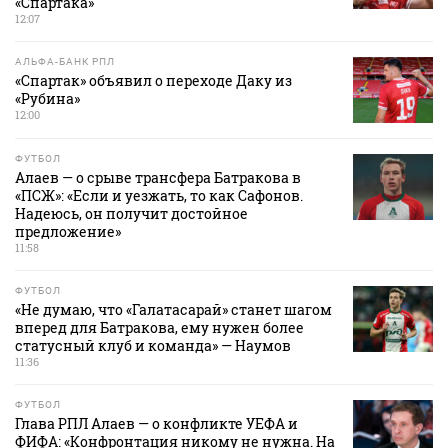
«Спартака»
12:07
АЛЬФА-БАНК РПЛ
«Спартак» объявил о переходе Даку из
«Рубина»
12:00
ФУТБОЛ
Алаев — о срыве трансфера Батракова в
«ПСЖ»: «Если и уезжать, то как Сафонов.
Надеюсь, он получит достойное
предложение»
11:58
ФУТБОЛ
«Не думаю, что «Галатасарай» станет шагом
вперед для Батракова, ему нужен более
статусный клуб и команда» — Наумов
11:36
ФУТБОЛ
Глава РПЛ Алаев — о конфликте УЕФА и
ФИФА: «Конфронтация никому не нужна. На