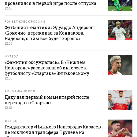
провалился в первой игре после отпуска
12:46
FONBET КУБОК РОССИИ
Футболист «Балтики» Эдуардо Андерсон:
«Конечно, переживал за Кондакова.
Надеюсь, с ним все будет хорошо»
12:38
ФУТБОЛ
«Фамилия обсуждалась». В «Нижнем
Новгороде» рассказали об интересе к
футболисту «Спартака» Зиньковскому
12:36
АЛЬФА-БАНК РПЛ
Даку дал первый комментарий после
перехода в «Спартак»
12:18
ФУТБОЛ
Гендиректор «Нижнего Новгорода» Карасев
не исключил трансфера Пруцева из