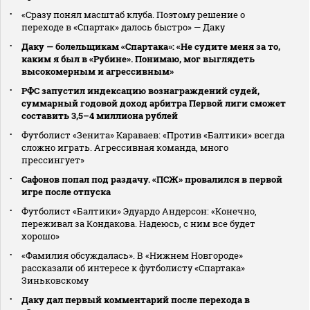
«Сразу понял масштаб клуба. Поэтому решение о
переходе в «Спартак» далось быстро» — Даку
Даку — болельщикам «Спартака»: «Не судите меня за то,
каким я был в «Рубине». Понимаю, мог выглядеть
высокомерным и агрессивным»
РФС запустил индексацию вознаграждений судей,
суммарный годовой доход арбитра Первой лиги сможет
составить 3,5–4 миллиона рублей
Футболист «Зенита» Караваев: «Против «Балтики» всегда
сложно играть. Агрессивная команда, много
прессингует»
Сафонов попал под раздачу. «ПСЖ» провалился в первой
игре после отпуска
Футболист «Балтики» Эдуардо Андерсон: «Конечно,
переживал за Кондакова. Надеюсь, с ним все будет
хорошо»
«Фамилия обсуждалась». В «Нижнем Новгороде»
рассказали об интересе к футболисту «Спартака»
Зиньковскому
Даку дал первый комментарий после перехода в