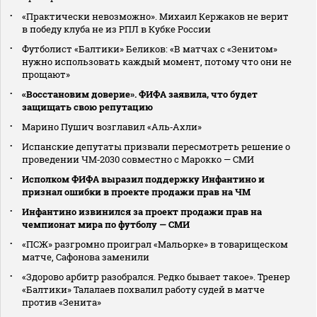
«Практически невозможно». Михаил Кержаков не верит
в победу клуба не из РПЛ в Кубке России
Футболист «Балтики» Беликов: «В матчах с «Зенитом»
нужно использовать каждый момент, потому что они не
прощают»
«Восстановим доверие». ФИФА заявила, что будет
защищать свою репутацию
Марино Пушич возглавил «Аль‑Ахли»
Испанские депутаты призвали пересмотреть решение о
проведении ЧМ‑2030 совместно с Марокко — СМИ
Исполком ФИФА выразил поддержку Инфантино и
признал ошибки в проекте продажи прав на ЧМ
Инфантино извинился за проект продажи прав на
чемпионат мира по футболу — СМИ
«ПСЖ» разгромно проиграл «Мальорке» в товарищеском
матче, Сафонова заменили
«Здорово арбитр разобрался. Редко бывает такое». Тренер
«Балтики» Талалаев похвалил работу судей в матче
против «Зенита»