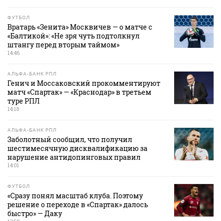
ФУТБОЛ
Вратарь «Зенита» Москвичев — о матче с
«Балтикой»: «Не зря чуть подтолкнул
штангу перед вторым таймом»
14:46
АЛЬФА-БАНК РПЛ
Генич и Моссаковский прокомментируют
матч «Спартак» — «Краснодар» в третьем
туре РПЛ
14:18
АЛЬФА-БАНК РПЛ
Заболотный сообщил, что получил
шестимесячную дисквалификацию за
нарушение антидопинговых правил
14:01
ФУТБОЛ
«Сразу понял масштаб клуба. Поэтому
решение о переходе в «Спартак» далось
быстро» — Даку