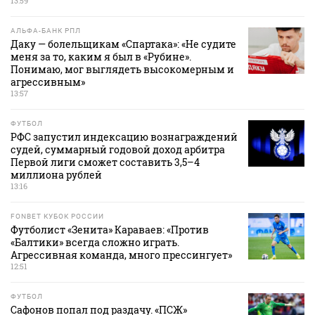
13:59
АЛЬФА-БАНК РПЛ
Даку — болельщикам «Спартака»: «Не судите
меня за то, каким я был в «Рубине».
Понимаю, мог выглядеть высокомерным и
агрессивным»
13:57
ФУТБОЛ
РФС запустил индексацию вознаграждений
судей, суммарный годовой доход арбитра
Первой лиги сможет составить 3,5–4
миллиона рублей
13:16
FONBET КУБОК РОССИИ
Футболист «Зенита» Караваев: «Против
«Балтики» всегда сложно играть.
Агрессивная команда, много прессингует»
12:51
ФУТБОЛ
Сафонов попал под раздачу. «ПСЖ»