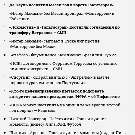
Де Пауль посвятил Месси гол в ворота «Монтеррея»
«Интер Майами» без Месси проиграл «Монтеррею» в
Кубке лиг
«Локомотив» и «Галатасарай» достигли соглашения по
трансферу Батракова — СМИ
«Интер Майами» сыграет в Кубке лиг против
«Монтеррея» без Месси
Ботафого - Флуминенсе. Чемпионат Бразилии. Тур 22
«ПСЖ» договорился с Ферраном Торресом об условиях
личного контракта — СМИ
«Спортинг» сыграл вничью с «Эштрелой» в матче
первого тура чемпионата Португалии
«Кто‑то целенаправленно пытается подорвать
авторитет нашего президента». ФИФА — об Инфантино
«ЦСКА может наступить на одни и те же грабли второй
год подряд» — Радимов
Нижний Новгород - Нефтехимик. Голы и лучшие
моменты (видео). Лига PARI. Футбол
Шинник - Арсенал. Голы и лучшие моменты (видео). Лига