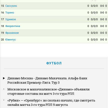
15
Сассуоло
0
0/0/0
0-0
0
16
Торино
0
0/0/0
0-0
0
17
Удинезе
0
0/0/0
0-0
0
18
Фиорентина
0
0/0/0
0-0
0
19
Фрозиноне
0
0/0/0
0-0
0
20
Ювентус
0
0/0/0
0-0
0
ФУТБОЛ
Динамо Москва - Динамо Махачкала. Альфа-Банк
Российская Премьер-Лига. Тур 3
Московское и махачкалинское «Динамо» объявили
стартовые составы на матч 3‑го тура РПЛ
«Рубин» — «Оренбург»: во сколько начало, где смотреть
онлайн матча 3‑го тура РПЛ 9 августа