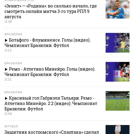
АЛЬФА-БАНК РПЛ
«Зенит» — «Родина»: во сколько начало, где
смотреть онлайн матча 3‑го тура РПЛ 9
августа
11:38
БРАЗИЛИЯ
Ботафого - Флуминенсе. Голы (видео).
Чемпионат Бразилии. Футбол
11:13
БРАЗИЛИЯ
Ремо - Атлетико Минейро. Голы (видео).
Чемпионат Бразилии. Футбол
11:12
БРАЗИЛИЯ
Красивый гол Габриэля Тальяри. Ремо -
Атлетико Минейро. 2:2 (видео). Чемпионат
Бразилии. Футбол
11:04
ФУТБОЛ
Защитник костромского «Спартака» сделал