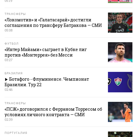
05:19
ТРАНСФЕРЫ
«Локомотив» и «Галатасарай» достигли
соглашения по трансферу Батракова — СМИ
05:08
ФУТБОЛ
«Интер Майами» сыграет в Кубке лиг
против «Монтеррея» без Месси
03:27
БРАЗИЛИЯ
Ботафого - Флуминенсе. Чемпионат
Бразилии. Тур 22
02:46
ТРАНСФЕРЫ
«ПСЖ» договорился с Ферраном Торресом об
условиях личного контракта — СМИ
02:39
ПОРТУГАЛИЯ