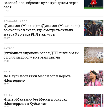
голевой пас, вбросив аут с кувырком через
себя
10:16
АЛЬФА-БАНК РПЛ
«Динамо» (Москва) — «Динамо» (Махачкала):
во сколько начало, где смотреть онлайн
матча 3‑го тура РПЛ 9 августа
09:27
ФУТБОЛ
Футболист спровоцировал ДТП, выбив мяч
с поля на дорогу во время матча
09:11
ФУТБОЛ
Де Пауль посвятил Месси гол в ворота
«Монтеррея»
05:31
ФУТБОЛ
«Интер Майами» без Месси проиграл
«Монтеррею» в Кубке лиг