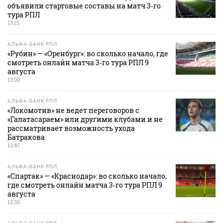
объявили стартовые составы на матч 3‑го
тура РПЛ
13:15
АЛЬФА-БАНК РПЛ
«Рубин» — «Оренбург»: во сколько начало, где
смотреть онлайн матча 3‑го тура РПЛ 9
августа
13:00
АЛЬФА-БАНК РПЛ
«Локомотив» не ведет переговоров с
«Галатасараем» или другими клубами и не
рассматривает возможность ухода
Батракова
12:47
АЛЬФА-БАНК РПЛ
«Спартак» — «Краснодар»: во сколько начало,
где смотреть онлайн матча 3‑го тура РПЛ 9
августа
12:30