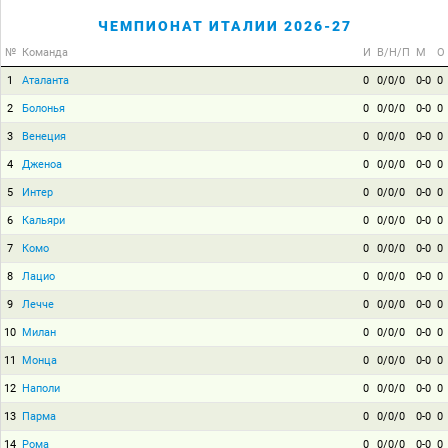
ЧЕМПИОНАТ ИТАЛИИ 2026-27
№
Команда
И
В/Н/П
М
О
1
Аталанта
0
0/0/0
0-0
0
2
Болонья
0
0/0/0
0-0
0
3
Венеция
0
0/0/0
0-0
0
4
Дженоа
0
0/0/0
0-0
0
5
Интер
0
0/0/0
0-0
0
6
Кальяри
0
0/0/0
0-0
0
7
Комо
0
0/0/0
0-0
0
8
Лацио
0
0/0/0
0-0
0
9
Лечче
0
0/0/0
0-0
0
10
Милан
0
0/0/0
0-0
0
11
Монца
0
0/0/0
0-0
0
12
Наполи
0
0/0/0
0-0
0
13
Парма
0
0/0/0
0-0
0
14
Рома
0
0/0/0
0-0
0