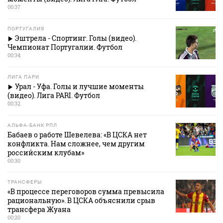
00:37
ПОРТУГАЛИЯ
Эштрела - Спортинг. Голы (видео).
Чемпионат Португалии. Футбол
00:34
ЛИГА ПАРИ
Урал - Уфа. Голы и лучшие моменты
(видео). Лига PARI. Футбол
00:32
АЛЬФА-БАНК РПЛ
Бабаев о работе Шевелева: «В ЦСКА нет
конфликта. Нам сложнее, чем другим
российским клубам»
00:30
ТРАНСФЕРЫ
«В процессе переговоров сумма превысила
рациональную». В ЦСКА объяснили срыв
трансфера Жуана
00:20