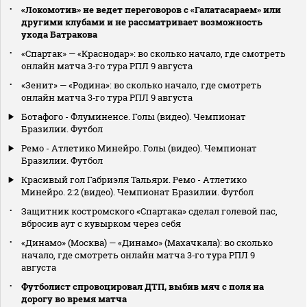
«Локомотив» не ведет переговоров с «Галатасараем» или
другими клубами и не рассматривает возможность
ухода Батракова
«Спартак» — «Краснодар»: во сколько начало, где смотреть
онлайн матча 3‑го тура РПЛ 9 августа
«Зенит» — «Родина»: во сколько начало, где смотреть
онлайн матча 3‑го тура РПЛ 9 августа
Ботафого - Флуминенсе. Голы (видео). Чемпионат
Бразилии. Футбол
Ремо - Атлетико Минейро. Голы (видео). Чемпионат
Бразилии. Футбол
Красивый гол Габриэля Тальяри. Ремо - Атлетико
Минейро. 2:2 (видео). Чемпионат Бразилии. Футбол
Защитник костромского «Спартака» сделал голевой пас,
вбросив аут с кувырком через себя
«Динамо» (Москва) — «Динамо» (Махачкала): во сколько
начало, где смотреть онлайн матча 3‑го тура РПЛ 9
августа
Футболист спровоцировал ДТП, выбив мяч с поля на
дорогу во время матча