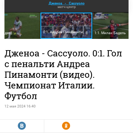
Дженоа
-
Сассуоло
матч-центр
0:1. Андреа Пинамонти
(видео)
1:1. Милан Бадель
Дженоа - Сассуоло. 0:1. Гол
с пенальти Андреа
Пинамонти (видео).
Чемпионат Италии.
Футбол
12 мая 2024 16:40
R
Y