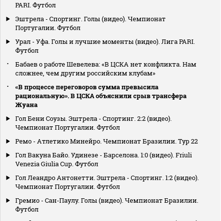
PARI. Футбол
Эштрела - Спортинг. Голы (видео). Чемпионат
Португалии. Футбол
Урал - Уфа. Голы и лучшие моменты (видео). Лига PARI.
Футбол
Бабаев о работе Шевелева: «В ЦСКА нет конфликта. Нам
сложнее, чем другим российским клубам»
«В процессе переговоров сумма превысила
рациональную». В ЦСКА объяснили срыв трансфера
Жуана
Гол Бени Соузы. Эштрела - Спортинг. 2:2 (видео).
Чемпионат Португалии. Футбол
Ремо - Атлетико Минейро. Чемпионат Бразилии. Тур 22
Гол Вакуна Байо. Удинезе - Барселона. 1:0 (видео). Friuli
Venezia Giulia Cup. Футбол
Гол Леандро Антонетти. Эштрела - Спортинг. 1:2 (видео).
Чемпионат Португалии. Футбол
Гремио - Сан-Паулу. Голы (видео). Чемпионат Бразилии.
Футбол