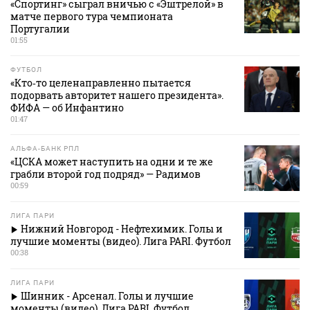
«Спортинг» сыграл вничью с «Эштрелой» в
матче первого тура чемпионата
Португалии
01:55
ФУТБОЛ
«Кто‑то целенаправленно пытается
подорвать авторитет нашего президента».
ФИФА — об Инфантино
01:47
АЛЬФА-БАНК РПЛ
«ЦСКА может наступить на одни и те же
грабли второй год подряд» — Радимов
00:59
ЛИГА ПАРИ
Нижний Новгород - Нефтехимик. Голы и
лучшие моменты (видео). Лига PARI. Футбол
00:38
ЛИГА ПАРИ
Шинник - Арсенал. Голы и лучшие
моменты (видео). Лига PARI. Футбол