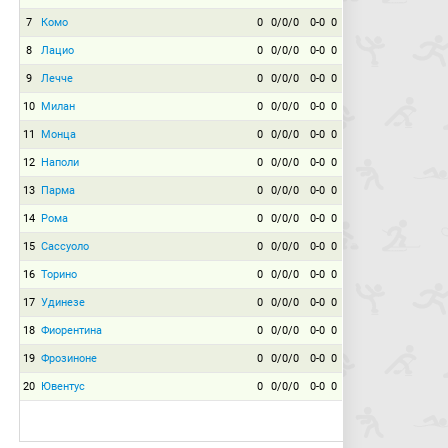
7
Комо
0
0/0/0
0-0
0
8
Лацио
0
0/0/0
0-0
0
9
Лечче
0
0/0/0
0-0
0
10
Милан
0
0/0/0
0-0
0
11
Монца
0
0/0/0
0-0
0
12
Наполи
0
0/0/0
0-0
0
13
Парма
0
0/0/0
0-0
0
14
Рома
0
0/0/0
0-0
0
15
Сассуоло
0
0/0/0
0-0
0
16
Торино
0
0/0/0
0-0
0
17
Удинезе
0
0/0/0
0-0
0
18
Фиорентина
0
0/0/0
0-0
0
19
Фрозиноне
0
0/0/0
0-0
0
20
Ювентус
0
0/0/0
0-0
0