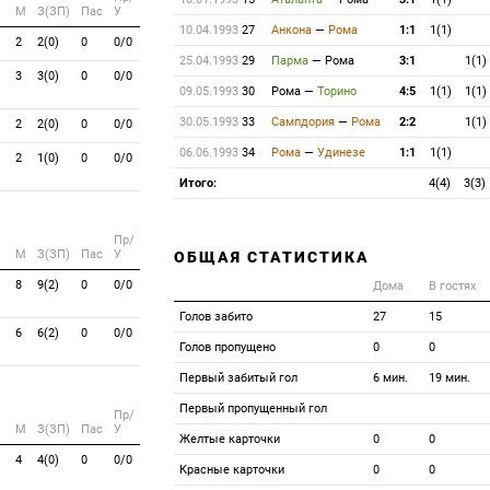
M
З(ЗП)
Пас
У
10.04.1993
27
Анкона
—
Рома
1:1
1(1)
2
2(0)
0
0/0
25.04.1993
29
Парма
—
Рома
3:1
1(1)
3
3(0)
0
0/0
09.05.1993
30
Рома
—
Торино
4:5
1(1)
1(1)
30.05.1993
33
Сампдория
—
Рома
2:2
1(1)
2
2(0)
0
0/0
06.06.1993
34
Рома
—
Удинезе
1:1
1(1)
2
1(0)
0
0/0
Итого:
4(4)
3(3)
Пр/
M
З(ЗП)
Пас
У
ОБЩАЯ СТАТИСТИКА
8
9(2)
0
0/0
Дома
В гостях
Голов забито
27
15
6
6(2)
0
0/0
Голов пропущено
0
0
Первый забитый гол
6 мин.
19 мин.
Первый пропущенный гол
Пр/
M
З(ЗП)
Пас
У
Желтые карточки
0
0
4
4(0)
0
0/0
Красные карточки
0
0