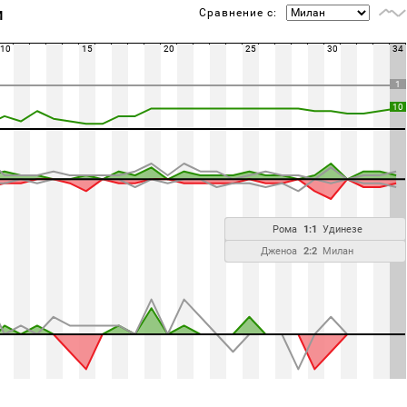
Сравнение с:
М
10
15
20
25
30
34
1
10
Рома
1:1
Удинезе
Дженоа
2:2
Милан