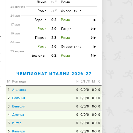
Лечче
Рома
30
19
24 августа
Рома
Фиорентина
45
21
24 мая
Верона
0:2
Рома
17 мая
Рома
2:0
Лацио
10 мая
Парма
2:3
Рома
04 мая
Рома
4:0
Фиорентина
25 апреля
Болонья
0:2
Рома
ЧЕМПИОНАТ ИТАЛИИ 2026-27
№
Команда
И
В/Н/П
М
О
1
Аталанта
0
0/0/0
0-0
0
2
Болонья
0
0/0/0
0-0
0
3
Венеция
0
0/0/0
0-0
0
4
Дженоа
0
0/0/0
0-0
0
5
Интер
0
0/0/0
0-0
0
6
Кальяри
0
0/0/0
0-0
0