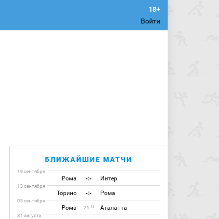
Войти
БЛИЖАЙШИЕ МАТЧИ
19 сентября
Рома
-:-
Интер
13 сентября
Торино
-:-
Рома
05 сентября
Рома
Аталанта
45
21
31 августа