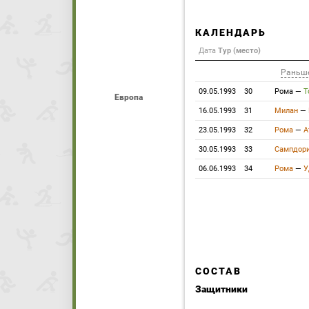
КАЛЕНДАРЬ
Дата
Тур (место)
Раньш
09.05.1993
30
Рома
—
Т
Европа
16.05.1993
31
Милан
—
23.05.1993
32
Рома
—
А
30.05.1993
33
Сампдор
06.06.1993
34
Рома
—
У
СОСТАВ
Защитники