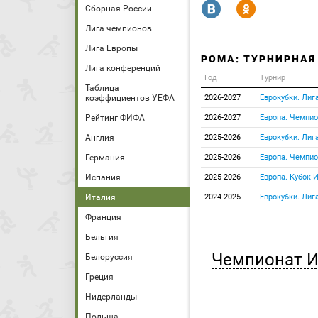
R
Y
Сборная России
Лига чемпионов
Лига Европы
РОМА: ТУРНИРНАЯ
Лига конференций
Год
Турнир
Таблица
коэффициентов УЕФА
2026-2027
Еврокубки. Лиг
Рейтинг ФИФА
2026-2027
Европа. Чемпио
Англия
2025-2026
Еврокубки. Лиг
Германия
2025-2026
Европа. Чемпио
Испания
2025-2026
Европа. Кубок 
Италия
2024-2025
Еврокубки. Лиг
Франция
Бельгия
Чемпионат И
Белоруссия
Греция
Нидерланды
Польша