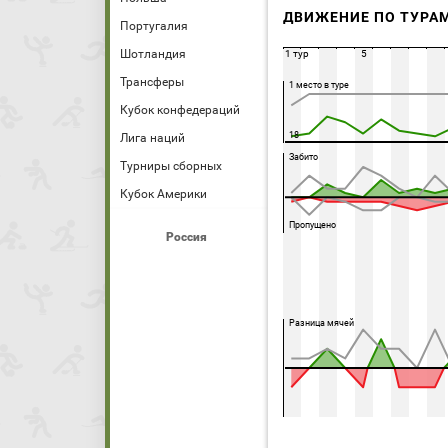
ДВИЖЕНИЕ ПО ТУРА
Португалия
Шотландия
1 тур
5
Трансферы
1 место в туре
Кубок конфедераций
18
Лига наций
Забито
Турниры сборных
Кубок Америки
Пропущено
Россия
Разница мячей