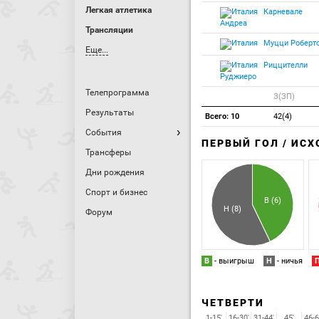
Легкая атлетика
Карневале
Андреа
Трансляции
Муцци Роберт
Еще...
Риццителли
Руджиеро
Телепрограмма
З(ЗП)
Результаты
Всего: 10
42(4)
События
ПЕРВЫЙ ГОЛ / ИС
Трансферы
Дни рождения
Спорт и бизнес
В (6)
Н (8)
Форум
В
- выигрыш
Н
- ничья
ЧЕТВЕРТИ
1-15'
16-30'
31-44'
45'
46-6