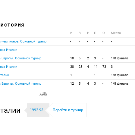
 ИСТОРИЯ
И
В
Н
П
О
Место
а чемпионов. Основной турнир
-
-
-
-
-
-
нат Италии
-
-
-
-
-
-
а Европы. Основной турнир
10
5
2
3
-
1/8 финала
нат Италии
38
23
4
11
73
3
Италии
1
-
-
1
-
1/8 финала
а Европы. Основной турнир
12
5
4
3
-
1/8 финала
ЕЩЕ
талии
1992-93
Перейти в турнир