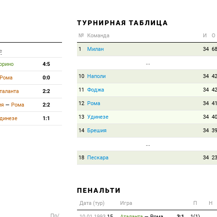
ТУРНИРНАЯ ТАБЛИЦА
№
Команда
И
О
1
Милан
34
6
е
...
орино
4:5
10
Наполи
34
4
Рома
0:0
11
Фоджа
34
4
таланта
2:2
12
Рома
34
4
ия
—
Рома
2:2
13
Удинезе
34
4
динезе
1:1
14
Брешия
34
3
...
18
Пескара
34
2
ПЕНАЛЬТИ
Дата (тур)
Игра
П
Н
Пр/
10.01.1993
15
Аталанта
—
Рома
3:1
1(1)