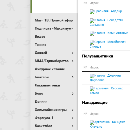
№
Игрок
Алдаир
Матч ТВ. Прямой эфир
Бенедетти
Сильвано
Подписка «Максимум»
Коми Антонио
Видео
Михайлович
Теннис
Синиша
Хоккей
Полузащитники
MMA/Единоборства
№
Игрок
Фигурное катание
Джанини
Биатлон
Джузеппе
Лыжные гонки
Хесслер
Томас
Бокс
Допинг
Нападающие
Олимпийские игры
№
Игрок
Формула-1
Каниджа
Баскетбол
Клаудио