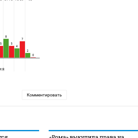
8
7
5
5
4
2
0
ИЯ
Комментировать
тся
«Рома» выкупила права на