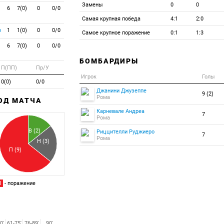
Замены
0
0
6
7(0)
0
0/0
Самая крупная победа
4:1
2:0
о
1
1(0)
0
0/0
Самое крупное поражение
0:1
1:3
6
7(0)
0
0/0
БОМБАРДИРЫ
П(ПП)
Пр/У
Игрок
Голы
0(0)
0/0
Джанини Джузеппе
9 (2)
Рома
ХОД МАТЧА
Карневале Андреа
7
Забитый
Рома
Пропущенный
В (2)
Риццителли Руджиеро
7
Рома
Н (3)
П (9)
П
- поражение
0'
61-75'
76-89'
90'