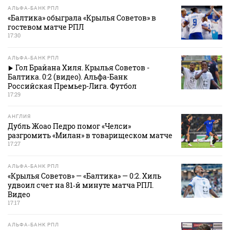
АЛЬФА-БАНК РПЛ
«Балтика» обыграла «Крылья Советов» в
гостевом матче РПЛ
17:30
АЛЬФА-БАНК РПЛ
Гол Брайана Хиля. Крылья Советов -
Балтика. 0:2 (видео). Альфа-Банк
Российская Премьер-Лига. Футбол
17:29
АНГЛИЯ
Дубль Жоао Педро помог «Челси»
разгромить «Милан» в товарищеском матче
17:27
АЛЬФА-БАНК РПЛ
«Крылья Советов» — «Балтика» — 0:2. Хиль
удвоил счет на 81‑й минуте матча РПЛ.
Видео
17:17
АЛЬФА-БАНК РПЛ