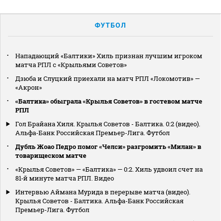
ФУТБОЛ
Нападающий «Балтики» Хиль признан лучшим игроком
матча РПЛ с «Крыльями Советов»
Дзюба и Слуцкий приехали на матч РПЛ «Локомотив» —
«Акрон»
«Балтика» обыграла «Крылья Советов» в гостевом матче
РПЛ
Гол Брайана Хиля. Крылья Советов - Балтика. 0:2 (видео).
Альфа-Банк Российская Премьер-Лига. Футбол
Дубль Жоао Педро помог «Челси» разгромить «Милан» в
товарищеском матче
«Крылья Советов» — «Балтика» — 0:2. Хиль удвоил счет на
81‑й минуте матча РПЛ. Видео
Интервью Аймана Мурида в перерыве матча (видео).
Крылья Советов - Балтика. Альфа-Банк Российская
Премьер-Лига. Футбол