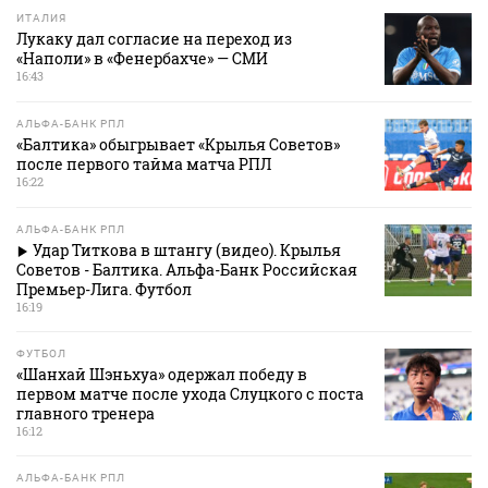
ИТАЛИЯ
Лукаку дал согласие на переход из
«Наполи» в «Фенербахче» — СМИ
16:43
АЛЬФА-БАНК РПЛ
«Балтика» обыгрывает «Крылья Советов»
после первого тайма матча РПЛ
16:22
АЛЬФА-БАНК РПЛ
Удар Титкова в штангу (видео). Крылья
Советов - Балтика. Альфа-Банк Российская
Премьер-Лига. Футбол
16:19
ФУТБОЛ
«Шанхай Шэньхуа» одержал победу в
первом матче после ухода Слуцкого с поста
главного тренера
16:12
АЛЬФА-БАНК РПЛ