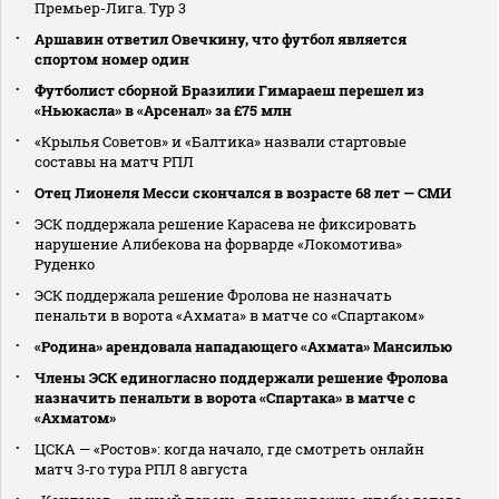
Премьер-Лига. Тур 3
Аршавин ответил Овечкину, что футбол является
спортом номер один
Футболист сборной Бразилии Гимараеш перешел из
«Ньюкасла» в «Арсенал» за £75 млн
«Крылья Советов» и «Балтика» назвали стартовые
составы на матч РПЛ
Отец Лионеля Месси скончался в возрасте 68 лет — СМИ
ЭСК поддержала решение Карасева не фиксировать
нарушение Алибекова на форварде «Локомотива»
Руденко
ЭСК поддержала решение Фролова не назначать
пенальти в ворота «Ахмата» в матче со «Спартаком»
«Родина» арендовала нападающего «Ахмата» Мансилью
Члены ЭСК единогласно поддержали решение Фролова
назначить пенальти в ворота «Спартака» в матче с
«Ахматом»
ЦСКА — «Ростов»: когда начало, где смотреть онлайн
матч 3‑го тура РПЛ 8 августа