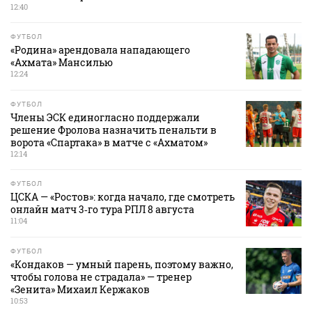
12:40
ФУТБОЛ
«Родина» арендовала нападающего
«Ахмата» Мансилью
12:24
ФУТБОЛ
Члены ЭСК единогласно поддержали
решение Фролова назначить пенальти в
ворота «Спартака» в матче с «Ахматом»
12:14
ФУТБОЛ
ЦСКА — «Ростов»: когда начало, где смотреть
онлайн матч 3‑го тура РПЛ 8 августа
11:04
ФУТБОЛ
«Кондаков — умный парень, поэтому важно,
чтобы голова не страдала» — тренер
«Зенита» Михаил Кержаков
10:53