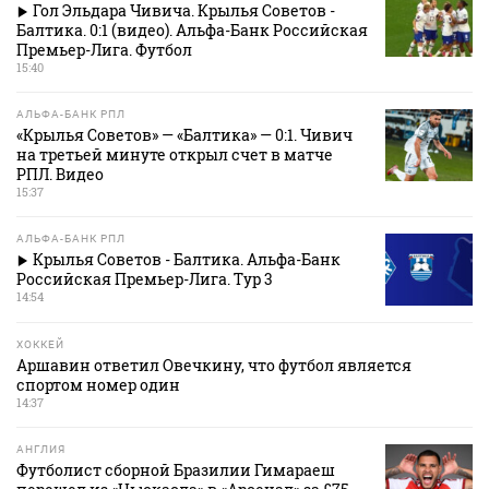
Гол Эльдара Чивича. Крылья Советов -
Балтика. 0:1 (видео). Альфа-Банк Российская
Премьер-Лига. Футбол
15:40
АЛЬФА-БАНК РПЛ
«Крылья Советов» — «Балтика» — 0:1. Чивич
на третьей минуте открыл счет в матче
РПЛ. Видео
15:37
АЛЬФА-БАНК РПЛ
Крылья Советов - Балтика. Альфа-Банк
Российская Премьер-Лига. Тур 3
14:54
ХОККЕЙ
Аршавин ответил Овечкину, что футбол является
спортом номер один
14:37
АНГЛИЯ
Футболист сборной Бразилии Гимараеш