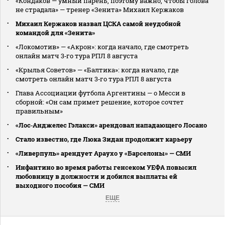
«Кондаков — умный парень, поэтому важно, чтобы голова
не страдала» — тренер «Зенита» Михаил Кержаков
Михаил Кержаков назвал ЦСКА самой неудобной
командой для «Зенита»
«Локомотив» — «Акрон»: когда начало, где смотреть
онлайн матч 3‑го тура РПЛ 8 августа
«Крылья Советов» — «Балтика»: когда начало, где
смотреть онлайн матч 3‑го тура РПЛ 8 августа
Глава Ассоциации футбола Аргентины — о Месси в
сборной: «Он сам примет решение, которое сочтет
правильным»
«Лос‑Анджелес Гэлакси» арендовал нападающего Лосано
Стало известно, где Люка Зидан продолжит карьеру
«Ливерпуль» арендует Араухо у «Барселоны» — СМИ
Инфантино во время работы генсеком УЕФА повысил
любовницу в должности и добился выплаты ей
выходного пособия — СМИ
ЕЩЕ