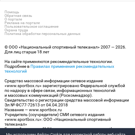
Помощь
Обратная связь
О портале
Реклама на портале
Пользовательское соглашение
Охрана труда
Политика обработки персональных данных
© ООО «Национальный спортивный телеканал» 2007 — 2026.
Для лиц старше 18 лет
На сайте применяются рекомендательные технологии.
Подробнее в
Правилах применения рекомендательных
технологий
Средство массовой информации сетевое издание
«www.sportbox.ru» зарегистрировано Федеральной службой
по надзору в сфере связи, информационных технологий
и массовых коммуникаций (Роскомнадзор).
Свидетельство о регистрации средства массовой информации
Эл № ФС77-72613 от 04.04.2018
Название — www.sportbox.ru
Учредитель (соучредители) СМИ сетевого издания
«www.sportbox.ru»: ООО «Национальный спортивный
телеканал»
Главный редактор СМИ сетевого издания «www.sportbox.ru»:
Конов В.А.
Мы используем файлы Сookie для корректной работы веб-сайта.