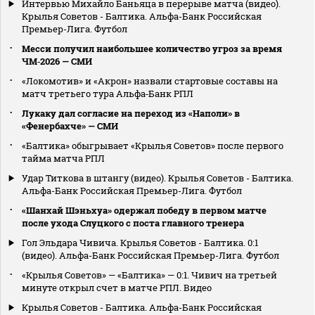
Интервью Михайло Баньяца в перерыве матча (видео).
Крылья Советов - Балтика. Альфа-Банк Российская
Премьер-Лига. Футбол
Месси получил наибольшее количество угроз за время
ЧМ‑2026 — СМИ
«Локомотив» и «Акрон» назвали стартовые составы на
матч третьего тура Альфа‑Банк РПЛ
Лукаку дал согласие на переход из «Наполи» в
«Фенербахче» — СМИ
«Балтика» обыгрывает «Крылья Советов» после первого
тайма матча РПЛ
Удар Титкова в штангу (видео). Крылья Советов - Балтика.
Альфа-Банк Российская Премьер-Лига. Футбол
«Шанхай Шэньхуа» одержал победу в первом матче
после ухода Слуцкого с поста главного тренера
Гол Эльдара Чивича. Крылья Советов - Балтика. 0:1
(видео). Альфа-Банк Российская Премьер-Лига. Футбол
«Крылья Советов» — «Балтика» — 0:1. Чивич на третьей
минуте открыл счет в матче РПЛ. Видео
Крылья Советов - Балтика. Альфа-Банк Российская