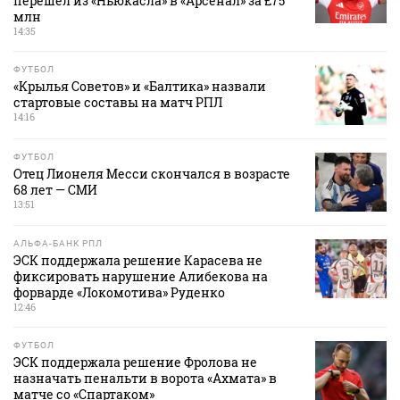
перешел из «Ньюкасла» в «Арсенал» за £75
млн
14:35
ФУТБОЛ
«Крылья Советов» и «Балтика» назвали
стартовые составы на матч РПЛ
14:16
ФУТБОЛ
Отец Лионеля Месси скончался в возрасте
68 лет — СМИ
13:51
АЛЬФА-БАНК РПЛ
ЭСК поддержала решение Карасева не
фиксировать нарушение Алибекова на
форварде «Локомотива» Руденко
12:46
ФУТБОЛ
ЭСК поддержала решение Фролова не
назначать пенальти в ворота «Ахмата» в
матче со «Спартаком»