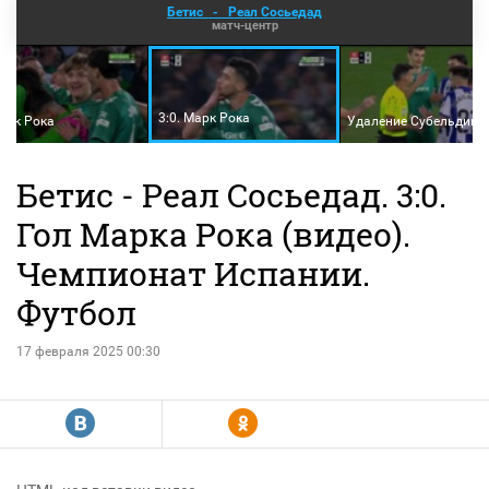
Бетис
-
Реал Сосьедад
матч-центр
3:0. Марк Рока
Марк Рока
Удаление Субельдии
Бетис - Реал Сосьедад. 3:0.
Гол Марка Рока (видео).
Чемпионат Испании.
Футбол
17 февраля 2025 00:30
R
Y