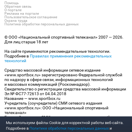
Помощь
Обратная связь
О портале
Реклама на портале
Пользовательское соглашение
Охрана труда
Политика обработки персональных данных
© ООО «Национальный спортивный телеканал» 2007 — 2026.
Для лиц старше 18 лет
На сайте применяются рекомендательные технологии.
Подробнее в
Правилах применения рекомендательных
технологий
Средство массовой информации сетевое издание
«www.sportbox.ru» зарегистрировано Федеральной службой
по надзору в сфере связи, информационных технологий
и массовых коммуникаций (Роскомнадзор).
Свидетельство о регистрации средства массовой информации
Эл № ФС77-72613 от 04.04.2018
Название — www.sportbox.ru
Учредитель (соучредители) СМИ сетевого издания
«www.sportbox.ru»: ООО «Национальный спортивный
телеканал»
Главный редактор СМИ сетевого издания «www.sportbox.ru»:
Конов В.А.
Мы используем файлы Сookie для корректной работы веб-сайта.
Номер телефона редакции СМИ сетевого издания
Подробнее в
Политике обработки персональных данных
и
«www.sportbox.ru»: +7 (495) 653 8419