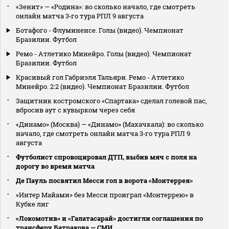
«Зенит» — «Родина»: во сколько начало, где смотреть
онлайн матча 3‑го тура РПЛ 9 августа
Ботафого - Флуминенсе. Голы (видео). Чемпионат
Бразилии. Футбол
Ремо - Атлетико Минейро. Голы (видео). Чемпионат
Бразилии. Футбол
Красивый гол Габриэля Тальяри. Ремо - Атлетико
Минейро. 2:2 (видео). Чемпионат Бразилии. Футбол
Защитник костромского «Спартака» сделал голевой пас,
вбросив аут с кувырком через себя
«Динамо» (Москва) — «Динамо» (Махачкала): во сколько
начало, где смотреть онлайн матча 3‑го тура РПЛ 9
августа
Футболист спровоцировал ДТП, выбив мяч с поля на
дорогу во время матча
Де Пауль посвятил Месси гол в ворота «Монтеррея»
«Интер Майами» без Месси проиграл «Монтеррею» в
Кубке лиг
«Локомотив» и «Галатасарай» достигли соглашения по
трансферу Батракова — СМИ