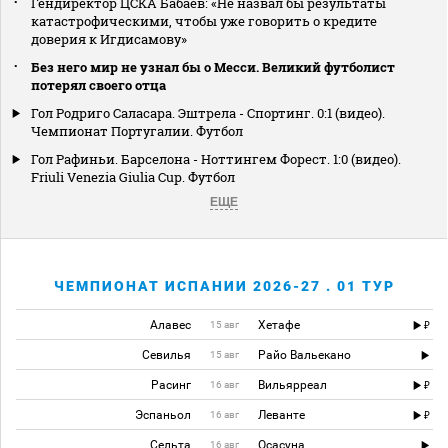
Гендиректор ЦСКА Бабаев: «Не назвал бы результаты
катастрофическими, чтобы уже говорить о кредите
доверия к Игдисамову»
Без него мир не узнал бы о Месси. Великий футболист
потерял своего отца
Гол Родриго Саласара. Эштрела - Спортинг. 0:1 (видео).
Чемпионат Португалии. Футбол
Гол Рафиньи. Барселона - Ноттингем Форест. 1:0 (видео).
Friuli Venezia Giulia Cup. Футбол
ЕЩЕ
ЧЕМПИОНАТ ИСПАНИИ 2026-27 . 01 ТУР
Алавес
Хетафе
15 авг
Севилья
Райо Вальекано
15 авг
Расинг
Вильярреал
16 авг
Эспаньол
Леванте
16 авг
Сельта
Осасуна
16 авг