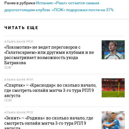
Ранее в рубрике
Испания
:
«Реал» остается самым
дорогостоящим клубом. «ПСЖ» подорожал почти на 37%
ЧИТАТЬ ЕЩЕ
АЛЬФА-БАНК РПЛ
«Локомотив» не ведет переговоров с
«Галатасараем» или другими клубами и не
рассматривает возможность ухода
Батракова
12:47
АЛЬФА-БАНК РПЛ
«Спартак» — «Краснодар»: во сколько начало,
где смотреть онлайн матча 3‑го тура РПЛ 9
августа
12:30
АЛЬФА-БАНК РПЛ
«Зенит» — «Родина»: во сколько начало, где
смотреть онлайн матча 3‑го тура РПЛ 9
августа