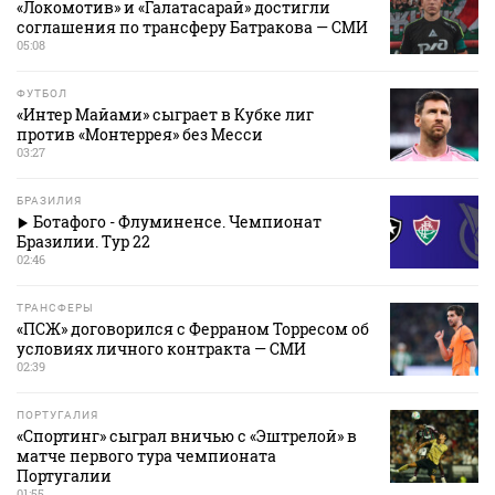
«Локомотив» и «Галатасарай» достигли
соглашения по трансферу Батракова — СМИ
05:08
ФУТБОЛ
«Интер Майами» сыграет в Кубке лиг
против «Монтеррея» без Месси
03:27
БРАЗИЛИЯ
Ботафого - Флуминенсе. Чемпионат
Бразилии. Тур 22
02:46
ТРАНСФЕРЫ
«ПСЖ» договорился с Ферраном Торресом об
условиях личного контракта — СМИ
02:39
ПОРТУГАЛИЯ
«Спортинг» сыграл вничью с «Эштрелой» в
матче первого тура чемпионата
Португалии
01:55