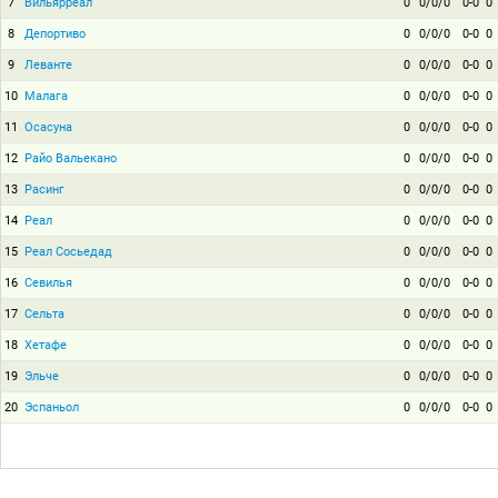
7
Вильярреал
0
0/0/0
0-0
0
8
Депортиво
0
0/0/0
0-0
0
9
Леванте
0
0/0/0
0-0
0
10
Малага
0
0/0/0
0-0
0
11
Осасуна
0
0/0/0
0-0
0
12
Райо Вальекано
0
0/0/0
0-0
0
13
Расинг
0
0/0/0
0-0
0
14
Реал
0
0/0/0
0-0
0
15
Реал Сосьедад
0
0/0/0
0-0
0
16
Севилья
0
0/0/0
0-0
0
17
Сельта
0
0/0/0
0-0
0
18
Хетафе
0
0/0/0
0-0
0
19
Эльче
0
0/0/0
0-0
0
20
Эспаньол
0
0/0/0
0-0
0