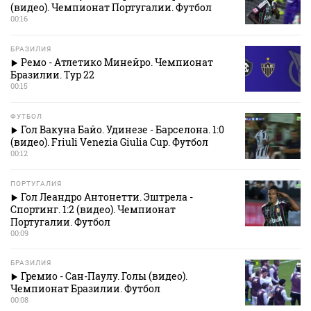
(видео). Чемпионат Португалии. Футбол
00:16
БРАЗИЛИЯ
Ремо - Атлетико Минейро. Чемпионат
Бразилии. Тур 22
00:15
ФУТБОЛ
Гол Вакуна Байо. Удинезе - Барселона. 1:0
(видео). Friuli Venezia Giulia Cup. Футбол
00:12
ПОРТУГАЛИЯ
Гол Леандро Антонетти. Эштрела -
Спортинг. 1:2 (видео). Чемпионат
Португалии. Футбол
00:09
БРАЗИЛИЯ
Гремио - Сан-Паулу. Голы (видео).
Чемпионат Бразилии. Футбол
00:08