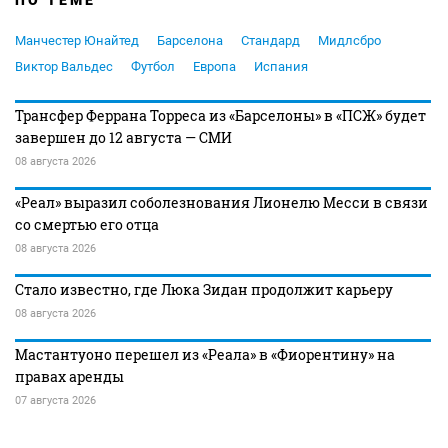
ПО ТЕМЕ
Манчестер Юнайтед
Барселона
Стандард
Мидлсбро
Виктор Вальдес
Футбол
Европа
Испания
Трансфер Феррана Торреса из «Барселоны» в «ПСЖ» будет
завершен до 12 августа — СМИ
08 августа 2026
«Реал» выразил соболезнования Лионелю Месси в связи
со смертью его отца
08 августа 2026
Стало известно, где Люка Зидан продолжит карьеру
08 августа 2026
Мастантуоно перешел из «Реала» в «Фиорентину» на
правах аренды
07 августа 2026