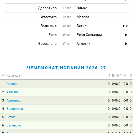
Депортиво
Эльче
17 авг
Атлетико
Малага
19 авг
Валенсия
Бетис
25 авг
Реал
Реал Сосьедад
26 авг
Барселона
Атлетик
27 авг
ЧЕМПИОНАТ ИСПАНИИ 2026-27
№
Команда
И
В/Н/П
М
О
1
Алавес
0
0/0/0
0-0
0
2
Атлетик
0
0/0/0
0-0
0
3
Атлетико
0
0/0/0
0-0
0
4
Барселона
0
0/0/0
0-0
0
5
Бетис
0
0/0/0
0-0
0
6
Валенсия
0
0/0/0
0-0
0