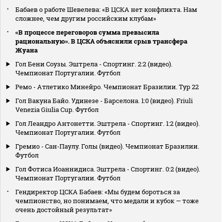
Бабаев о работе Шевелева: «В ЦСКА нет конфликта. Нам
сложнее, чем другим российским клубам»
«В процессе переговоров сумма превысила
рациональную». В ЦСКА объяснили срыв трансфера
Жуана
Гол Бени Соузы. Эштрела - Спортинг. 2:2 (видео).
Чемпионат Португалии. Футбол
Ремо - Атлетико Минейро. Чемпионат Бразилии. Тур 22
Гол Вакуна Байо. Удинезе - Барселона. 1:0 (видео). Friuli
Venezia Giulia Cup. Футбол
Гол Леандро Антонетти. Эштрела - Спортинг. 1:2 (видео).
Чемпионат Португалии. Футбол
Гремио - Сан-Паулу. Голы (видео). Чемпионат Бразилии.
Футбол
Гол Фотиса Иоаннидиса. Эштрела - Спортинг. 0:2 (видео).
Чемпионат Португалии. Футбол
Гендиректор ЦСКА Бабаев: «Мы будем бороться за
чемпионство, но понимаем, что медали и кубок — тоже
очень достойный результат»