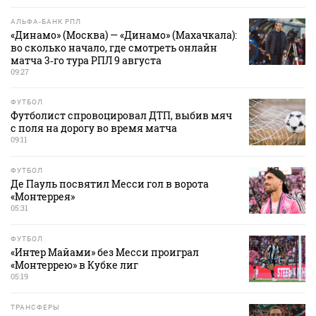
АЛЬФА-БАНК РПЛ
«Динамо» (Москва) — «Динамо» (Махачкала):
во сколько начало, где смотреть онлайн
матча 3‑го тура РПЛ 9 августа
09:27
ФУТБОЛ
Футболист спровоцировал ДТП, выбив мяч
с поля на дорогу во время матча
09:11
ФУТБОЛ
Де Пауль посвятил Месси гол в ворота
«Монтеррея»
05:31
ФУТБОЛ
«Интер Майами» без Месси проиграл
«Монтеррею» в Кубке лиг
05:19
ТРАНСФЕРЫ