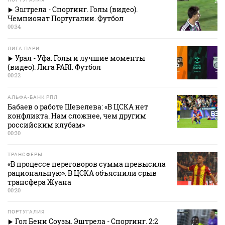
Эштрела - Спортинг. Голы (видео).
Чемпионат Португалии. Футбол
00:34
ЛИГА ПАРИ
Урал - Уфа. Голы и лучшие моменты
(видео). Лига PARI. Футбол
00:32
АЛЬФА-БАНК РПЛ
Бабаев о работе Шевелева: «В ЦСКА нет
конфликта. Нам сложнее, чем другим
российским клубам»
00:30
ТРАНСФЕРЫ
«В процессе переговоров сумма превысила
рациональную». В ЦСКА объяснили срыв
трансфера Жуана
00:20
ПОРТУГАЛИЯ
Гол Бени Соузы. Эштрела - Спортинг. 2:2