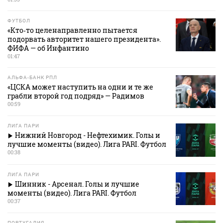
ФУТБОЛ
«Кто‑то целенаправленно пытается
подорвать авторитет нашего президента».
ФИФА — об Инфантино
01:47
АЛЬФА-БАНК РПЛ
«ЦСКА может наступить на одни и те же
грабли второй год подряд» — Радимов
00:59
ЛИГА ПАРИ
Нижний Новгород - Нефтехимик. Голы и
лучшие моменты (видео). Лига PARI. Футбол
00:38
ЛИГА ПАРИ
Шинник - Арсенал. Голы и лучшие
моменты (видео). Лига PARI. Футбол
00:37
ПОРТУГАЛИЯ