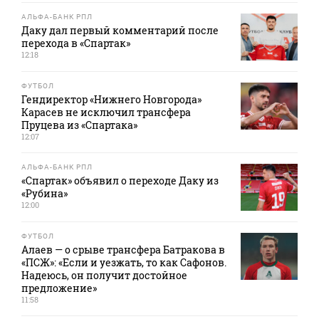
АЛЬФА-БАНК РПЛ
Даку дал первый комментарий после
перехода в «Спартак»
12:18
ФУТБОЛ
Гендиректор «Нижнего Новгорода»
Карасев не исключил трансфера
Пруцева из «Спартака»
12:07
АЛЬФА-БАНК РПЛ
«Спартак» объявил о переходе Даку из
«Рубина»
12:00
ФУТБОЛ
Алаев — о срыве трансфера Батракова в
«ПСЖ»: «Если и уезжать, то как Сафонов.
Надеюсь, он получит достойное
предложение»
11:58