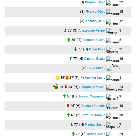
(З)
Видаль Начо
22
(З)
Луэнго Ойер
15
(З)
Кальво Дани
12
85′ (З)
Альхассан Рахим
3
85′ (П)
Касорла Санти
8
77′ (П)
Илич Лука
21
77′ (Н)
Санчес Борха
16
(П)
Сибо Кваси
6
18′
27′ (П)
Рейна Альберто
5
14′
63′ (Н)
Рондон Саломон
23
63′ (Н)
Виньяс Федерико
9
46′ (Н)
Хассан Хессем
10
46′ (З)
Эстебан Марко
30
77′ (Н)
Чайра Ильяс
7
77′ (П)
Фалах Омар
29