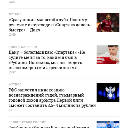
14:01
ФУТБОЛ
«Сразу понял масштаб клуба. Поэтому
решение о переходе в «Спартак» далось
быстро» — Даку
13:59
АЛЬФА-БАНК РПЛ
Даку — болельщикам «Спартака»: «Не
судите меня за то, каким я был в
«Рубине». Понимаю, мог выглядеть
высокомерным и агрессивным»
13:57
ФУТБОЛ
РФС запустил индексацию
вознаграждений судей, суммарный
годовой доход арбитра Первой лиги
сможет составить 3,5–4 миллиона рублей
13:16
FONBET КУБОК РОССИИ
Футболист «Зенита» Караваев: «Против