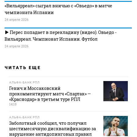
«Вильярреал» сыграл вничью с «Овьедо» в матче
чемпионата Испании
24 апреля 2026
Перес попадает в перекладину (видео). Овьедо -
Вильярреал. Чемпионат Испании. Футбол
24 апреля 2026
ЧИТАТЬ ЕЩЕ
АЛЬФА-БАНК РПЛ
Генич и Моссаковский
прокомментируют матч «Спартак» —
«Краснодар» в третьем туре РПЛ
14:18
АЛЬФА-БАНК РПЛ
Заболотный сообщил, что получил
шестимесячную дисквалификацию за
нарушение антидопинговых правил