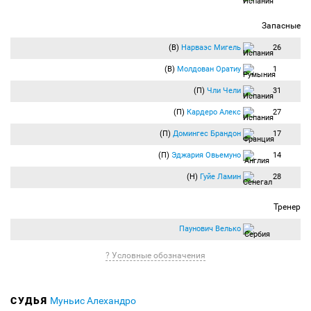
Запасные
(В)
Нарваэс Мигель
26
(В)
Молдован Оратиу
1
(П)
Чли Чели
31
(П)
Кардеро Алекс
27
(П)
Домингес Брандон
17
(П)
Эджария Овьемуно
14
(Н)
Гуйе Ламин
28
Тренер
Паунович Велько
? Условные обозначения
СУДЬЯ
Муньис Алехандро