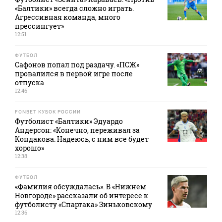
«Балтики» всегда сложно играть.
Агрессивная команда, много
прессингует»
12:51
ФУТБОЛ
Сафонов попал под раздачу. «ПСЖ»
провалился в первой игре после
отпуска
12:46
FONBET КУБОК РОССИИ
Футболист «Балтики» Эдуардо
Андерсон: «Конечно, переживал за
Кондакова. Надеюсь, с ним все будет
хорошо»
12:38
ФУТБОЛ
«Фамилия обсуждалась». В «Нижнем
Новгороде» рассказали об интересе к
футболисту «Спартака» Зиньковскому
12:36