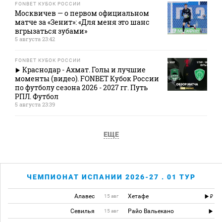
FONBET КУБОК РОССИИ
Москвичев — о первом официальном
матче за «Зенит»: «Для меня это шанс
вгрызаться зубами»
5 августа 23:42
FONBET КУБОК РОССИИ
Краснодар - Ахмат. Голы и лучшие
моменты (видео). FONBET Кубок России
по футболу сезона 2026 - 2027 гг. Путь
РПЛ. Футбол
5 августа 23:39
ЕЩЕ
ЧЕМПИОНАТ ИСПАНИИ 2026-27 . 01 ТУР
Алавес
Хетафе
15 авг
Севилья
Райо Вальекано
15 авг