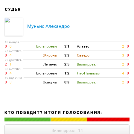
СУДЬЯ
Муньис Алехандро
10 января
0
0
Вильярреал
3:1
Алавес
2
0
25 окт 2025
0
4
Жирона
3:3
Овьедо
3
0
22 дек 2024
2
1
Леганес
2:5
Вильярреал
2
0
08 окт 2023
0
4
Вильярреал
1:2
Лас-Пальмас
4
0
19 мар 2023
0
3
Осасуна
0:3
Вильярреал
2
0
КТО ПОБЕДИТ? ИТОГИ ГОЛОСОВАНИЯ:
Вильярреал
14