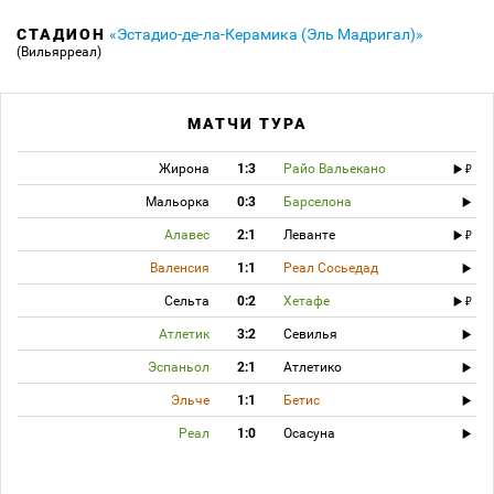
СТАДИОН
«Эстадио-де-ла-Керамика (Эль Мадригал)»
(Вильярреал)
МАТЧИ ТУРА
Жирона
1:3
Райо Вальекано
Мальорка
0:3
Барселона
Алавес
2:1
Леванте
Валенсия
1:1
Реал Сосьедад
Сельта
0:2
Хетафе
Атлетик
3:2
Севилья
Эспаньол
2:1
Атлетико
Эльче
1:1
Бетис
Реал
1:0
Осасуна