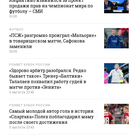
Инфантино извинился за проект
продажи прав на чемпионат мира по
футболу — СМИ
01:00
ФУТБОЛ
«ПСЖ» разгромно проиграл «Мальорке»
в товарищеском матче, Сафонова
заменили
00:05
FONBET КУБОК РОССИИ
«Здорово арбитр разобрался. Редко
бывает такое». Тренер «Балтики»
Талалаев похвалил работу судей в
матче против «Зенита»
5 августа 23:45
FONBET КУБОК РОССИИ
Самый молодой автор гола в истории
«Спартака» Полех поблагодарил маму
после своего достижения
5 августа 23:43