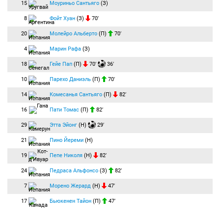
15
Моуриньо Сантьяго
(З)
8
Фойт Хуан
(З)
70′
20
Молейро Альберто
(П)
70′
4
Марин Рафа
(З)
18
Гейе Пап
(П)
70′
36′
10
Парехо Даниэль
(П)
70′
14
Комесанья Сантьяго
(П)
82′
16
Пати Томас
(П)
82′
29
Этта Эйонг
(Н)
29′
21
Пино Йереми
(Н)
19
Пепе Николя
(Н)
82′
24
Педраса Альфонсо
(З)
82′
7
Морено Жерард
(Н)
47′
17
Бьюкенен Тайон
(П)
47′