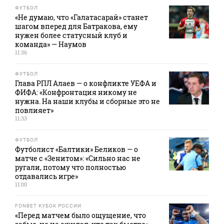
ФУТБОЛ
«Не думаю, что «Галатасарай» станет
шагом вперед для Батракова, ему
нужен более статусный клуб и
команда» — Наумов
11:36
ФУТБОЛ
Глава РПЛ Алаев — о конфликте УЕФА и
ФИФА: «Конфронтация никому не
нужна. На наши клубы и сборные это не
повлияет»
11:33
ФУТБОЛ
Футболист «Балтики» Беликов — о
матче с «Зенитом»: «Сильно нас не
ругали, потому что полностью
отдавались игре»
11:00
FONBET КУБОК РОССИИ
«Перед матчем было ощущение, что