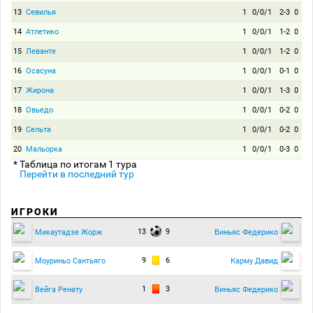
13
Севилья
1
0/0/1
2-3
0
14
Атлетико
1
0/0/1
1-2
0
15
Леванте
1
0/0/1
1-2
0
16
Осасуна
1
0/0/1
0-1
0
17
Жирона
1
0/0/1
1-3
0
18
Овьедо
1
0/0/1
0-2
0
19
Сельта
1
0/0/1
0-2
0
20
Мальорка
1
0/0/1
0-3
0
* Таблица по итогам 1 тура
Перейти в последний тур
ИГРОКИ
13
9
Микаутадзе Жорж
Виньяс Федерико
9
6
Моуриньо Сантьяго
Карму Давид
1
3
Вейга Ренату
Виньяс Федерико