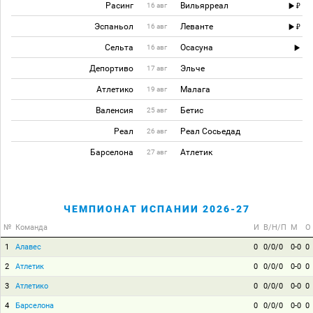
Расинг
Вильярреал
16 авг
Эспаньол
Леванте
16 авг
Сельта
Осасуна
16 авг
Депортиво
Эльче
17 авг
Атлетико
Малага
19 авг
Валенсия
Бетис
25 авг
Реал
Реал Сосьедад
26 авг
Барселона
Атлетик
27 авг
ЧЕМПИОНАТ ИСПАНИИ 2026-27
№
Команда
И
В/Н/П
М
О
1
Алавес
0
0/0/0
0-0
0
2
Атлетик
0
0/0/0
0-0
0
3
Атлетико
0
0/0/0
0-0
0
4
Барселона
0
0/0/0
0-0
0