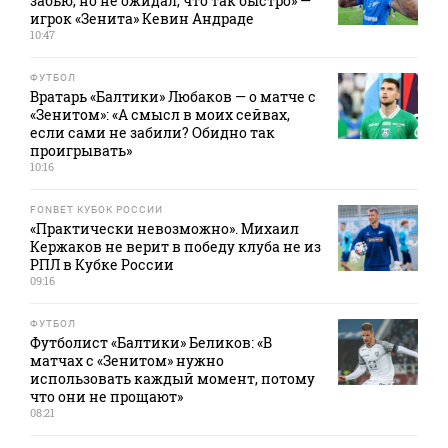
забью, но не ожидал, что так быстро» —
игрок «Зенита» Кевин Андраде
10:47
ФУТБОЛ
Вратарь «Балтики» Любаков — о матче с
«Зенитом»: «А смысл в моих сейвах,
если сами не забили? Обидно так
проигрывать»
10:16
FONBET КУБОК РОССИИ
«Практически невозможно». Михаил
Кержаков не верит в победу клуба не из
РПЛ в Кубке России
09:16
ФУТБОЛ
Футболист «Балтики» Беликов: «В
матчах с «Зенитом» нужно
использовать каждый момент, потому
что они не прощают»
08:21