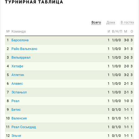
ТУРНИРНАЯ ТАБЛИЦА
Всего
Дома
В гостях
№
Команда
И
В/Н/П
М
О
1
Барселона
1
1/0/0
3-0
3
2
Райо Вальекано
1
1/0/0
3-1
3
3
Вильярреал
1
1/0/0
2-0
3
4
Хетафе
1
1/0/0
2-0
3
5
Атлетик
1
1/0/0
3-2
3
6
Алавес
1
1/0/0
2-1
3
7
Эспаньол
1
1/0/0
2-1
3
8
Реал
1
1/0/0
1-0
3
9
Бетис
1
0/1/0
1-1
1
10
Валенсия
1
0/1/0
1-1
1
11
Реал Сосьедад
1
0/1/0
1-1
1
12
Эльче
1
0/1/0
1-1
1