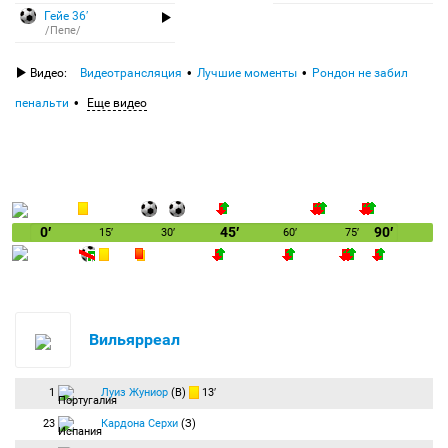
Гейе 36′
/Пепе/
Видео:
Видеотрансляция
Лучшие моменты
Рондон не забил
пенальти
Еще видео
0′
45′
90′
15′
30′
60′
75′
Вильярреал
1
Луиз Жуниор
(В)
13′
23
Кардона Серхи
(З)