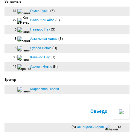
Запасные
31
Гомес Рубен
(В)
27
Валю Жан-Айвс
(З)
6
Наварро Пау
(З)
3
Альтимира Адриа
(З)
6
Суарес Денис
(П)
33
Кабанес Пау
(Н)
11
Ахомач Ильяс
(Н)
Тренер
Марселино Гарсия
Овьедо
(В)
Эскандель Аарон
13